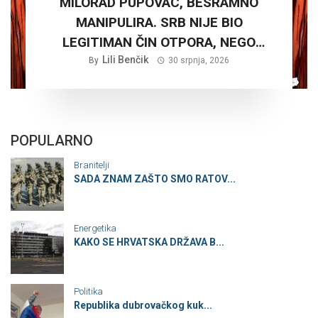
MILORAD PUPOVAC, BESRAMNO
MANIPULIRA. SRB NIJE BIO
LEGITIMAN ČIN OTPORA, NEGO
PLANSKA ČETNIČKA AGRESIJA SA
Lili Benčik
By
30 srpnja, 2026
CILJEM STVARANJA VELIKE SRBIJE
POPULARNO
Branitelji
SADA ZNAM ZAŠTO SMO RATOV...
Energetika
KAKO SE HRVATSKA DRŽAVA B...
Politika
Republika dubrovačkog kuk...