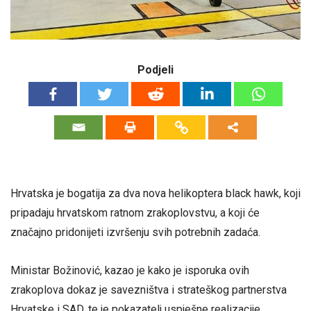
Podjeli
Hrvatska je bogatija za dva nova helikoptera black hawk, koji
pripadaju hrvatskom ratnom zrakoplovstvu, a koji će
značajno pridonijeti izvršenju svih potrebnih zadaća.
Ministar Božinović, kazao je kako je isporuka ovih
zrakoplova dokaz je savezništva i strateškog partnerstva
Hrvatske i SAD, te je pokazatelj uspješne realizacije