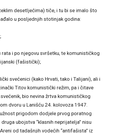
teklim desetljećima) tiče, i tu bi se imalo što
ađalo u posljednjih stotinjak godina:
;
ju rata i po njegovu svršetku, te komunističkog
ijanski (fašistički);
ki svećenici (kako Hrvati, tako i Talijani), ali i
činački Titov komunistički režim, pa i čitave
čki svećenik, bio nevina žrtva komunističkog
pnom dvoru u Lanišću 24. kolovoza 1947.
 dužnost prigodom dodjele prvog poratnog
druga ubojstva “klasnih neprijatelja” nisu
reni od tadašnjih vodećih “antifašista” iz