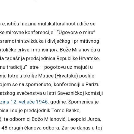
re, ističu njezinu multikulturalnost i diče se
iške mirovne konferencije i “Ugovora o miru”
sramotnih zvižduka i divljačkog i primitivnog
atoličke crkve i monsinjora Bože Milanovića u
a tadašnja predsjednica Republike Hrvatske,
vnu tradiciju” Istre – pogotovu uzimajući u
ju Istre u okrilje Matice (Hrvatske) poslije
ojem se na spomenutoj konferenciji u Parizu
atskog svećenstva u Istri Savezničkoj komisiji
zinu
12. veljače
1946.
godine. Spomenicu je
tpisali su je predsjednik Tomo Banko,
), te odbornici Božo Milanović, Leopold Jurca,
te 48 drugih članova odbora. Zar se danas u toj