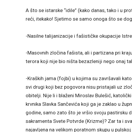
A što se istarske “idile” (kako danas, tako i u pro
reći, itekako! Sjetimo se samo onoga što se dog
-Nasilne talijanizacije i fašističke okupacije Istre
-Masovnih zločina fašista, ali i partizana pri kra
terora koji nije bio ništa bezazleniji nego onaj tal
-Kraških jama (fojbi) u kojima su završavali katolič
svi drugi koji bez pogovora nisu pristajali uz zlo
obitelji. Nije li i blaženi Miroslav Bulešić, katoli
krvnika Slavka Sančevića koji ga je zaklao u žu
godine, samo zato što je vršio svoju pastirsku
sakramenta Svete Potvrde (Krizme)? Zar ta i sva 
najavljena na velikom poratnom skupu u pulskoj A