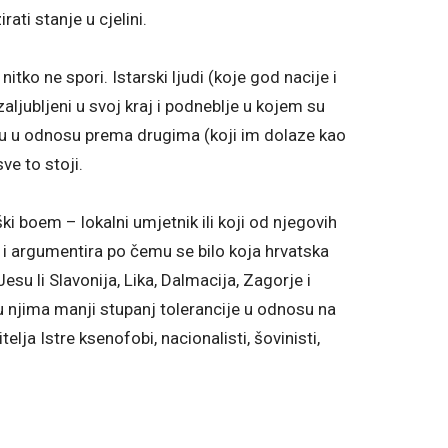
ati stanje u cjelini.
 nitko ne spori. Istarski ljudi (koje god nacije i
 zaljubljeni u svoj kraj i podneblje u kojem su
šću u odnosu prema drugima (koji im dolaze kao
ve to stoji.
i boem – lokalni umjetnik ili koji od njegovih
 i argumentira po čemu se bilo koja hrvatska
esu li Slavonija, Lika, Dalmacija, Zagorje i
i u njima manji stupanj tolerancije u odnosu na
telja Istre ksenofobi, nacionalisti, šovinisti,