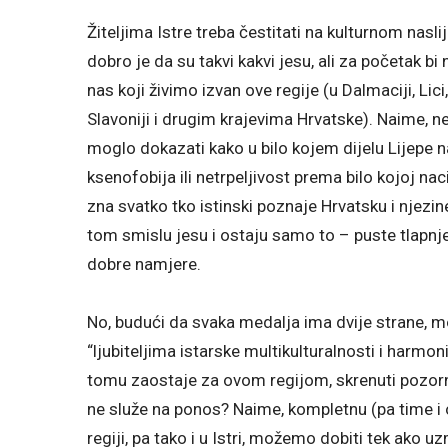
Žiteljima Istre treba čestitati na kulturnom nasli
dobro je da su takvi kakvi jesu, ali za početak bi
nas koji živimo izvan ove regije (u Dalmaciji, Li
Slavoniji i drugim krajevima Hrvatske). Naime, ne
moglo dokazati kako u bilo kojem dijelu Lijepe n
ksenofobija ili netrpeljivost prema bilo kojoj naci
zna svatko tko istinski poznaje Hrvatsku i njezin
tom smislu jesu i ostaju samo to – puste tlapnje
dobre namjere.
No, budući da svaka medalja ima dvije strane, 
“ljubiteljima istarske multikulturalnosti i harmo
tomu zaostaje za ovom regijom, skrenuti pozorno
ne služe na ponos? Naime, kompletnu (pa time i o
regiji, pa tako i u Istri, možemo dobiti tek ako u