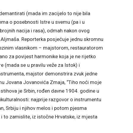
demantirati (mada im zacijelo to nije bila
ma o posebnosti Istre u svemu (pa i u
rojnih nacija i rasa), odmah nakon ovog
 iz Aljmaša. Reporterka posjećuje jednu skromnu
njezinim vlasnikom – majstorom, restauratorom
no za povijest harmonike koja je ne rijetko
e (mada se u pravilu veže za Istok) i
instrumenta, majstor demonstrira zvuk jedne
esmu Jovana Jovanovića Zmaja, “Tiho noći moje
 stihova je Srbin, rođen davne 1904. godine u
ikulturalnosti: najprije razgovor o instrumentu
n, Srbiju i njihov melos i potom pjesma
 to zamislite, iz istočne Hrvatske, iz mjesta