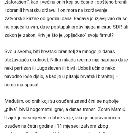
„šatorašem“, kao i većinu onih koji su časno i pošteno branili
i obranili hrvatsku državu. I on mora na izdržavanje
zatvorske kazne od godinu dana. Badava je izjavljivao da se
ne osjeća krivim, da je postupak protiv njega inicirao SDP, ali
zakon je zakon. Kriv je što je „opljačkao“ svoju firmu!?
Sve u svemu, biti hrvatski branitelj za mnoge je danas
otežavajuća okolnost. Nitko nikada recimo nije napisao da je
neki partizan ili Jugoslaven ili bivši Udbaš učinio neko
navodno loše djelo, a kad je u pitanju hrvatski branitelj –
nema mu spasa!
Međutim, od onih koji su osuđeni zasad čini se najbolje
„pliva“ bivši nogometni igrač, a danas trener, Zoran Mamić.
Uvijek je nasmiješen i dobre volje, iako je nepravomoćno
osuđen na četiri godine i 11 mjeseci zatvora zbog