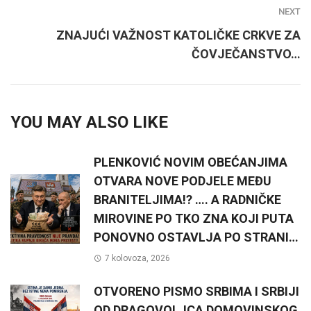
NEXT
ZNAJUĆI VAŽNOST KATOLIČKE CRKVE ZA
ČOVJEČANSTVO…
YOU MAY ALSO LIKE
PLENKOVIĆ NOVIM OBEĆANJIMA
OTVARA NOVE PODJELE MEĐU
BRANITELJIMA!? …. A RADNIČKE
MIROVINE PO TKO ZNA KOJI PUTA
PONOVNO OSTAVLJA PO STRANI…
7 kolovoza, 2026
OTVORENO PISMO SRBIMA I SRBIJI
OD DRAGOVOLJCA DOMOVINSKOG