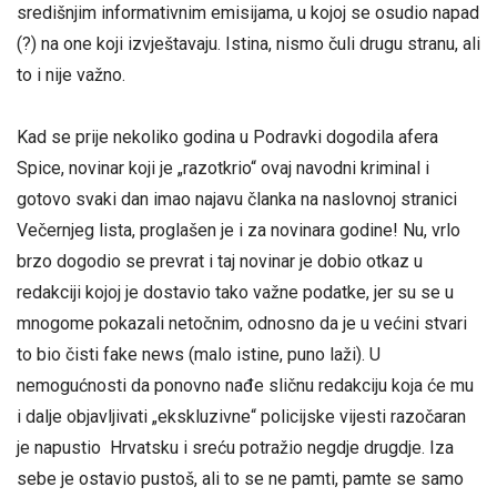
središnjim informativnim emisijama, u kojoj se osudio napad
(?) na one koji izvještavaju. Istina, nismo čuli drugu stranu, ali
to i nije važno.
Kad se prije nekoliko godina u Podravki dogodila afera
Spice, novinar koji je „razotkrio“ ovaj navodni kriminal i
gotovo svaki dan imao najavu članka na naslovnoj stranici
Večernjeg lista, proglašen je i za novinara godine! Nu, vrlo
brzo dogodio se prevrat i taj novinar je dobio otkaz u
redakciji kojoj je dostavio tako važne podatke, jer su se u
mnogome pokazali netočnim, odnosno da je u većini stvari
to bio čisti fake news (malo istine, puno laži). U
nemogućnosti da ponovno nađe sličnu redakciju koja će mu
i dalje objavljivati „ekskluzivne“ policijske vijesti razočaran
je napustio Hrvatsku i sreću potražio negdje drugdje. Iza
sebe je ostavio pustoš, ali to se ne pamti, pamte se samo