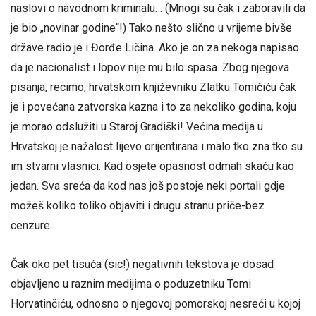
naslovi o navodnom kriminalu… (Mnogi su čak i zaboravili da
je bio „novinar godine“!) Tako nešto slično u vrijeme bivše
države radio je i Đorđe Ličina. Ako je on za nekoga napisao
da je nacionalist i lopov nije mu bilo spasa. Zbog njegova
pisanja, recimo, hrvatskom književniku Zlatku Tomičiću čak
je i povećana zatvorska kazna i to za nekoliko godina, koju
je morao odslužiti u Staroj Gradiški! Većina medija u
Hrvatskoj je nažalost lijevo orijentirana i malo tko zna tko su
im stvarni vlasnici. Kad osjete opasnost odmah skaču kao
jedan. Sva sreća da kod nas još postoje neki portali gdje
možeš koliko toliko objaviti i drugu stranu priče-bez
cenzure.
Čak oko pet tisuća (sic!) negativnih tekstova je dosad
objavljeno u raznim medijima o poduzetniku Tomi
Horvatinčiću, odnosno o njegovoj pomorskoj nesreći u kojoj