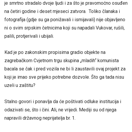
je smrtno stradalo dvoje ljudi i za što je pravomoćno osuđen
na četiri godine i deset mjeseci zatvora. Toliko članaka i
fotografija (gdje su ga ponižavali i ismijavali) nije objavljeno
ni o svim srpskim četnicima koji su napadali Vukovar, rušili,
palili, protjerivali i ubijali.
Kad je po zakonskim propisima gradio objekte na
zagrebačkom Cvjetnom trgu skupina „mladih“ komunista
bacala se čak i pred vozila ne bi li zaustavili ovaj projekt za
koji je imao sve prijeko potrebne dozvole. Što ga tada nisu
uzeli u zaštitu?
Stalno govori i ponavlja da će poštivati odluke institucija i
odazivati se, što i čini. Ali, ne vrijedi. Mediji su od njega
napravili državnog neprijatelja br. 1.