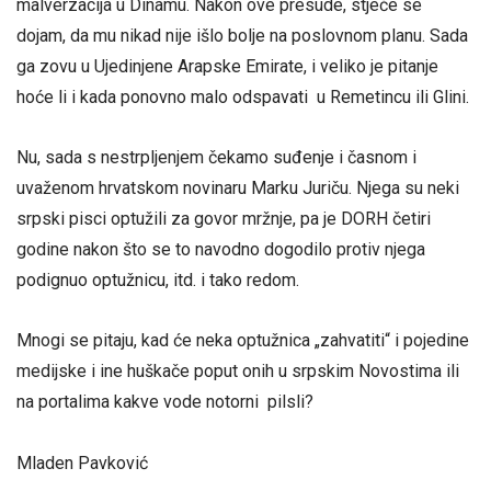
malverzacija u Dinamu. Nakon ove presude, stječe se
dojam, da mu nikad nije išlo bolje na poslovnom planu. Sada
ga zovu u Ujedinjene Arapske Emirate, i veliko je pitanje
hoće li i kada ponovno malo odspavati u Remetincu ili Glini.
Nu, sada s nestrpljenjem čekamo suđenje i časnom i
uvaženom hrvatskom novinaru Marku Juriču. Njega su neki
srpski pisci optužili za govor mržnje, pa je DORH četiri
godine nakon što se to navodno dogodilo protiv njega
podignuo optužnicu, itd. i tako redom.
Mnogi se pitaju, kad će neka optužnica „zahvatiti“ i pojedine
medijske i ine huškače poput onih u srpskim Novostima ili
na portalima kakve vode notorni pilsli?
Mladen Pavković