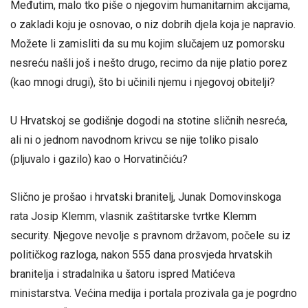
Međutim, malo tko piše o njegovim humanitarnim akcijama,
o zakladi koju je osnovao, o niz dobrih djela koja je napravio.
Možete li zamisliti da su mu kojim slučajem uz pomorsku
nesreću našli još i nešto drugo, recimo da nije platio porez
(kao mnogi drugi), što bi učinili njemu i njegovoj obitelji?
U Hrvatskoj se godišnje dogodi na stotine sličnih nesreća,
ali ni o jednom navodnom krivcu se nije toliko pisalo
(pljuvalo i gazilo) kao o Horvatinčiću?
Slično je prošao i hrvatski branitelj, Junak Domovinskoga
rata Josip Klemm, vlasnik zaštitarske tvrtke Klemm
security. Njegove nevolje s pravnom državom, počele su iz
političkog razloga, nakon 555 dana prosvjeda hrvatskih
branitelja i stradalnika u šatoru ispred Matićeva
ministarstva. Većina medija i portala prozivala ga je pogrdno