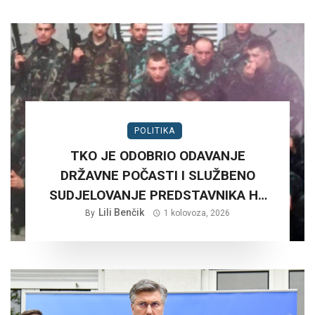
POLITIKA
TKO JE ODOBRIO ODAVANJE
DRŽAVNE POČASTI I SLUŽBENO
SUDJELOVANJE PREDSTAVNIKA HV
NA RUŠNJAKU KOD BADERNE 27,
Lili Benčik
By
1 kolovoza, 2026
SRPNJA 2026. GODINE.?