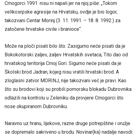
Crnogorci 1991. nisu ni napali jer na njoj piše: „Tokom
velikosrpske agresije na Hrvatsku, ovdje je bio logor,
takozvani Centar Morinj (3. 11. 1991. – 18. 8. 1992.) za
zatočene hrvatske civile i branioce“.
Može na ploči pisati bilo što. Zasigurno neće pisati da je
Bokokotorski zaljev, zaljev Hrvatskih svetaca, Tito dao od
hrvatskog teritorija Crnoj Gori. Sigurno neće pisati da je
Školski brod Jadran, kojeg nisu vratili hrvatski brod. A
zloglasni zatvor MORINJ, nije takozvani već je pravi. Kao
što su brodovi koji su probili pomorsku blokadu Dubrovnika
odlazili na kontrolu u Zeleniku da provjere Crnogorci što
nose okupiranom Dubrovniku.
Naravno uz hranu, lijekove, razne druge potrepštine i oružje
se dopremalo sakriveno u brodu. Novinar(ka) nadalje navodi: