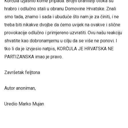
Korčula izjasnio kome pripada. Brojni branitelji otoka su
hrabro i odlučno stali u obranu Domovine Hrvatske. Znali
smo tada, znamo i sada i ubuduće što nam je za činiti, i ne
treba biti nikakve dvojbe da ćemo uvijek na ovakve i slične
provokacije odlučno i primjereno uzvratiti. Ovu našu reakciju
shvatite kao dobronamjernu u cilju da se više ne ponovi. I
tko li da je izvjesio natpis, KORČULA JE HRVATSKA NE
PARTIZANSKA imao je pravo.
Završetak feljtona
Autor anoniman,
Uredio Marko Mujan