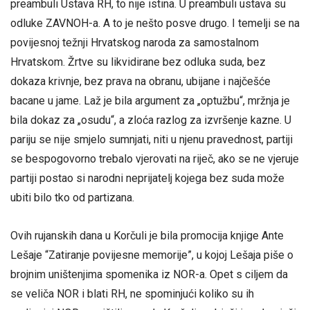
preambuli Ustava RH, to nije istina. U preambuli ustava su
odluke ZAVNOH-a. A to je nešto posve drugo. I temelji se na
povijesnoj težnji Hrvatskog naroda za samostalnom
Hrvatskom. Žrtve su likvidirane bez odluka suda, bez
dokaza krivnje, bez prava na obranu, ubijane i najčešće
bacane u jame. Laž je bila argument za „optužbu“, mržnja je
bila dokaz za „osudu“, a zloća razlog za izvršenje kazne. U
pariju se nije smjelo sumnjati, niti u njenu pravednost, partiji
se bespogovorno trebalo vjerovati na riječ, ako se ne vjeruje
partiji postao si narodni neprijatelj kojega bez suda može
ubiti bilo tko od partizana.
Ovih rujanskih dana u Korčuli je bila promocija knjige Ante
Lešaje “Zatiranje povijesne memorije”, u kojoj Lešaja piše o
brojnim uništenjima spomenika iz NOR-a. Opet s ciljem da
se veliča NOR i blati RH, ne spominjući koliko su ih