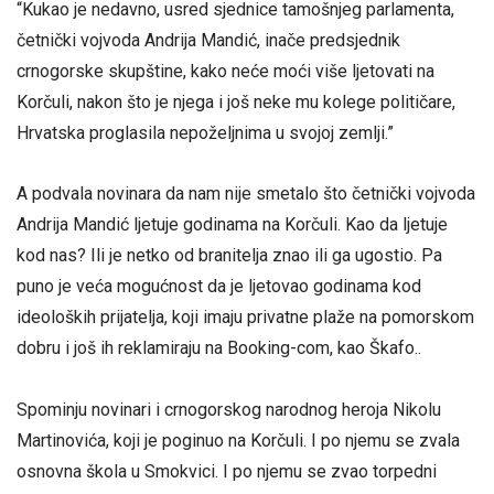
“Kukao je nedavno, usred sjednice tamošnjeg parlamenta,
četnički vojvoda Andrija Mandić, inače predsjednik
crnogorske skupštine, kako neće moći više ljetovati na
Korčuli, nakon što je njega i još neke mu kolege političare,
Hrvatska proglasila nepoželjnima u svojoj zemlji.”
A podvala novinara da nam nije smetalo što četnički vojvoda
Andrija Mandić ljetuje godinama na Korčuli. Kao da ljetuje
kod nas? Ili je netko od branitelja znao ili ga ugostio. Pa
puno je veća mogućnost da je ljetovao godinama kod
ideoloških prijatelja, koji imaju privatne plaže na pomorskom
dobru i još ih reklamiraju na Booking-com, kao Škafo..
Spominju novinari i crnogorskog narodnog heroja Nikolu
Martinovića, koji je poginuo na Korčuli. I po njemu se zvala
osnovna škola u Smokvici. I po njemu se zvao torpedni