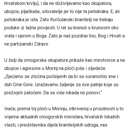
hrvatskom krvlju), i da ne doživljavamo kao okupatora,
ubojice, pljačkaše, silovatelje jer to nije ta petokraka. E, ali
petokraka je ista. Zato Korčulanski branitelji ne trebaju
poduke iz lažne povijesti. U rat su krenuli s krunicom oko
vrata i vjerom u Boga. Zato je naš pozdrav bio, Bog i Hrvati a
ne partizanski Zdravo.
U želji da crnogorske okupatore prikaže kao mirotvorce a ne
ubojice i agresore u Morinj na ploči piše i sljedeće:
„Sjećamo se zločina počinjenih da bi se osramotilo ime i
duh Crne Gore. Izražavamo žaljenje za sve patnje koje su
preživjeli zatočeni. Da se više nikada ne ponovi.”
Inače, prema toj ploči u Morinju, otkrivenoj u prisutnosti u to
vrijeme aktualnih crnogorskih ministara, hrvatskih lokalnih
vlasti, i predstavnika dijela braniteljskih udruga, nas