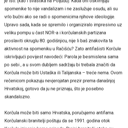
je isti. (kao i svastika na Poljudu). Kada oni oskvrnjuju
spomenike to nije vandalizam i ne zaslužuje osudu, ali su
vrlo bučni ako se radi o spomenicima njihove ideologije.
Upravo sada, kada se spremilo i organiziralo impresivno uz
veliku pompu u čast NOR-a i korčulanskih partizana
proslaviti okruglu 80. godišnjicu, nije li baš znakovita ta
aktivnost na spomeniku u Račišću? Zato antifašisti Korčule
iskrivljujući povijest navodeći: Parola je besmislena sama
po sebi , a u svom dubljem sadržaju bi trebala značiti da
Korčula može biti Ustaška ili Talijanska – treće nema. Ovom
rečenicom pokazuju nevjerojatan prezir prema današnjoj
Hrvatskoj, gotovo da ju ne priznaju, što je posebno
skandalozno.
Korčula može biti samo Hrvatska, poručujemo antifama.
Korčulanski branitelji poštuju da se 1991. godina otok