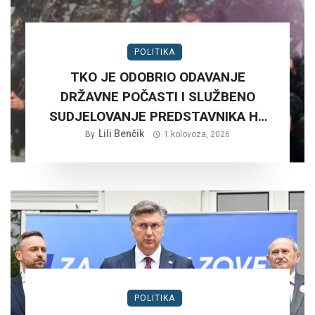
POLITIKA
TKO JE ODOBRIO ODAVANJE
DRŽAVNE POČASTI I SLUŽBENO
SUDJELOVANJE PREDSTAVNIKA HV
NA RUŠNJAKU KOD BADERNE 27,
Lili Benčik
By
1 kolovoza, 2026
SRPNJA 2026. GODINE.?
POLITIKA