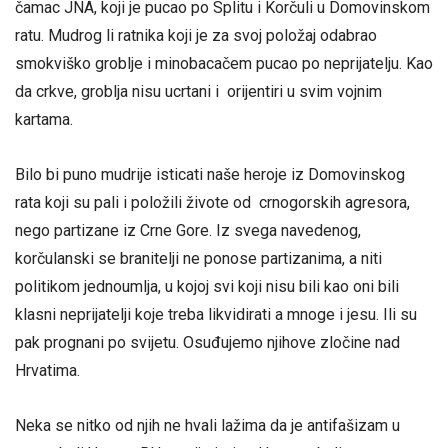
čamac JNA, koji je pucao po Splitu i Korčuli u Domovinskom
ratu. Mudrog li ratnika koji je za svoj položaj odabrao
smokviško groblje i minobacačem pucao po neprijatelju. Kao
da crkve, groblja nisu ucrtani i orijentiri u svim vojnim
kartama.
Bilo bi puno mudrije isticati naše heroje iz Domovinskog
rata koji su pali i položili živote od crnogorskih agresora,
nego partizane iz Crne Gore. Iz svega navedenog,
korčulanski se branitelji ne ponose partizanima, a niti
politikom jednoumlja, u kojoj svi koji nisu bili kao oni bili
klasni neprijatelji koje treba likvidirati a mnoge i jesu. Ili su
pak prognani po svijetu. Osuđujemo njihove zločine nad
Hrvatima.
Neka se nitko od njih ne hvali lažima da je antifašizam u