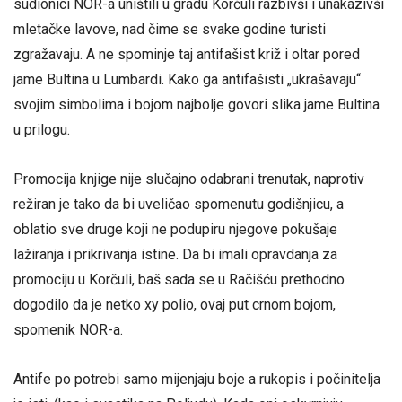
sudionici NOR-a uništili u gradu Korčuli razbivši i unakazivši
mletačke lavove, nad čime se svake godine turisti
zgražavaju. A ne spominje taj antifašist križ i oltar pored
jame Bultina u Lumbardi. Kako ga antifašisti „ukrašavaju“
svojim simbolima i bojom najbolje govori slika jame Bultina
u prilogu.
Promocija knjige nije slučajno odabrani trenutak, naprotiv
režiran je tako da bi uveličao spomenutu godišnjicu, a
oblatio sve druge koji ne podupiru njegove pokušaje
lažiranja i prikrivanja istine. Da bi imali opravdanja za
promociju u Korčuli, baš sada se u Račišću prethodno
dogodilo da je netko xy polio, ovaj put crnom bojom,
spomenik NOR-a.
Antife po potrebi samo mijenjaju boje a rukopis i počinitelja