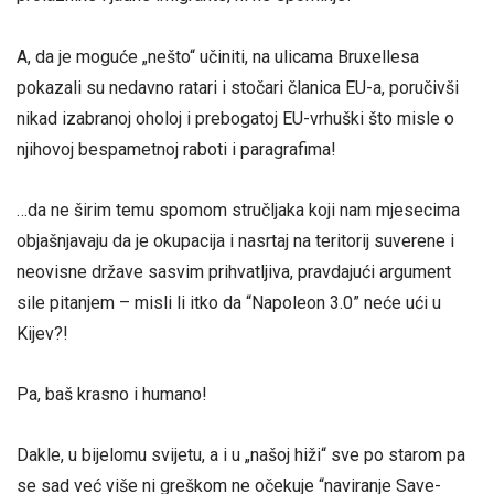
A, da je moguće „nešto“ učiniti, na ulicama Bruxellesa
pokazali su nedavno ratari i stočari članica EU-a, poručivši
nikad izabranoj oholoj i prebogatoj EU-vrhuški što misle o
njihovoj bespametnoj raboti i paragrafima!
…da ne širim temu spomom stručljaka koji nam mjesecima
objašnjavaju da je okupacija i nasrtaj na teritorij suverene i
neovisne države sasvim prihvatljiva, pravdajući argument
sile pitanjem – misli li itko da “Napoleon 3.0” neće ući u
Kijev?!
Pa, baš krasno i humano!
Dakle, u bijelomu svijetu, a i u „našoj hiži“ sve po starom pa
se sad već više ni greškom ne očekuje “naviranje Save-