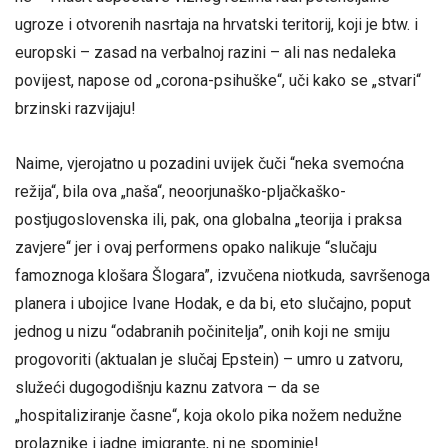
ugroze i otvorenih nasrtaja na hrvatski teritorij, koji je btw. i
europski – zasad na verbalnoj razini – ali nas nedaleka
povijest, napose od „corona-psihuške“, uči kako se „stvari“
brzinski razvijaju!
Naime, vjerojatno u pozadini uvijek čuči “neka svemoćna
režija“, bila ova „naša“, neoorjunaško-pljačkaško-
postjugoslovenska ili, pak, ona globalna „teorija i praksa
zavjere“ jer i ovaj performens opako nalikuje “slučaju
famoznoga klošara Šlogara”, izvučena niotkuda, savršenoga
planera i ubojice Ivane Hodak, e da bi, eto slučajno, poput
jednog u nizu “odabranih počinitelja”, onih koji ne smiju
progovoriti (aktualan je slučaj Epstein) – umro u zatvoru,
služeći dugogodišnju kaznu zatvora – da se
„hospitaliziranje časne“, koja okolo pika nožem nedužne
prolaznike i jadne imigrante, ni ne spominje!