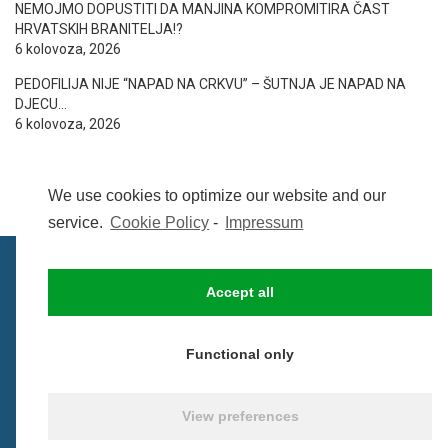
NEMOJMO DOPUSTITI DA MANJINA KOMPROMITIRA ČAST
HRVATSKIH BRANITELJA!?
6 kolovoza, 2026
PEDOFILIJA NIJE “NAPAD NA CRKVU” – ŠUTNJA JE NAPAD NA
DJECU…
6 kolovoza, 2026
We use cookies to optimize our website and our
service.
Cookie Policy
-
Impressum
Accept all
IMPRESSUM
UVIJETI KORIŠTENJA
COOKIE POLICY (EU)
Functional only
© BezCenzure 2017 - Izradio i održava
Inpendio
View preferences