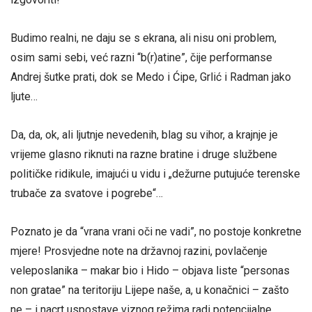
Budimo realni, ne daju se s ekrana, ali nisu oni problem,
osim sami sebi, već razni “b(r)atine”, čije performanse
Andrej šutke prati, dok se Medo i Ćipe, Grlić i Radman jako
ljute…
Da, da, ok, ali ljutnje nevedenih, blag su vihor, a krajnje je
vrijeme glasno riknuti na razne bratine i druge službene
političke ridikule, imajući u vidu i „dežurne putujuće terenske
trubače za svatove i pogrebe“…
Poznato je da “vrana vrani oči ne vadi”, no postoje konkretne
mjere! Prosvjedne note na državnoj razini, povlačenje
veleposlanika – makar bio i Hido – objava liste “personas
non gratae” na teritoriju Lijepe naše, a, u konačnici – zašto
ne – i nacrt uspostave viznog režima radi potencijalne