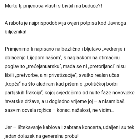
Murte tj. prijenosa vlasti s bivših na buduće?!
A rabota je najprispodobivija ovjeri potpisa kod Javnoga
bilježnika!
Primjenimo li napisano na bezlično i bljutavo „vedrenje i
oblačenje Lijepom našom“, s naglaskom na otimačinu,
poglavito „trećejanuarsku“, mada se ni „pretorijanci“ nisu
libili „pretvorbe, a ni privatizacije“, svatko realan učas
„kopča“ na što aludiram kad pišem o „političkoj borbi
partijskih frakcija“, kojoj svjedočimo od nulte faze novovjeke
hrvatske države, a u dogledno vrijeme joj – a nisam baš
sasvim ocvala rojžica – konac, nažalost, ne vidim…
Jer – ištekavanje kablova i zabrana koncerta, udaljeni su tek
jedan dolazak na generalnu probu!