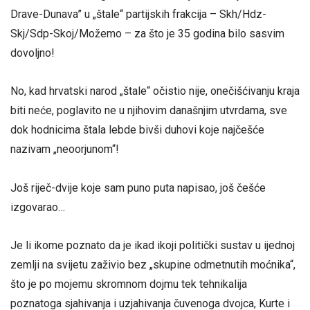
Drave-Dunava” u „štale“ partijskih frakcija – Skh/Hdz-
Skj/Sdp-Skoj/Možemo – za što je 35 godina bilo sasvim
dovoljno!
No, kad hrvatski narod „štale“ očistio nije, onečišćivanju kraja
biti neće, poglavito ne u njihovim današnjim utvrdama, sve
dok hodnicima štala lebde bivši duhovi koje najčešće
nazivam „neoorjunom“!
Još riječ-dvije koje sam puno puta napisao, još češće
izgovarao…
Je li ikome poznato da je ikad ikoji politički sustav u ijednoj
zemlji na svijetu zaživio bez „skupine odmetnutih moćnika“,
što je po mojemu skromnom dojmu tek tehnikalija
poznatoga sjahivanja i uzjahivanja čuvenoga dvojca, Kurte i