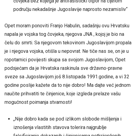
čovjeka bez kojega je antifašistički otpor na cijelom
području nekadašnje Jugoslavije naprosto nezamisliv“
Opet moram ponoviti Franjo Habulin, sadašnju ovu Hrvatsku
napala je vojska tog čovjeka, njegova JNA , kojoj je bio na
čelu do smrti. Sa njegovom tekovinom Jugoslavijom propala
je i njegova vojska, otišla u nepovrat. Ne tiče nas se, on je u
ropotarnici povijesti skupa sa svojom Jugoslavijom, Opet
podsjećam da je Hrvatska raskinula sve državno-pravne
sveze sa Jugoslavijom još 8.listopada 1991.godine, a vi 32
godine poslije kažete da to nije dobro! Ma dajte već jednom
naučite prihvatiti te činjenice, koje izgleda prelaze vašu
mogućnost poimanja stvarnosti!
„Nije dobro kada se pod izlikom slobode mišljenja i
iznošenja vlastitih stavova tolerira najgrublje
falsificiranje dokazanih i činjenicama potkrijepljenih