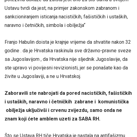
Ustavu tvrdi da jest; na primjer zakonskom zabranom i
sankcioniranjem isticanja nacističkih, fašističkih i ustaških,
naravno i četničkih, simbola i obilježja“
Franjo Habulin doista je krajnje vrijeme da shvatite nakon 32
godine . da je Hrvatska raskinula sve državno-pravne sveze
sa Jugoslavijom , da Hrvatska nije sljednik Jugoslavije, da
ste upravo vi povijesni revizionisti, jer se ponašate kao da
živite u Jugoslaviji, a ne u Hrvatskoj.
Zaboravili ste nabrojati da pored nacističkih, fašističkih
i ustaških, naravno i četničkih zabrane i komunistička
obilježja uključivši i crvenu zvijezdu, samo onda ne
znam koji ćete amblem uzeti za SABA RH.
Što se Ustava RH tiče Hrvatska je nastala na antifašizmu