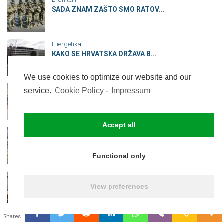
SADA ZNAM ZAŠTO SMO RATOV...
Energetika
KAKO SE HRVATSKA DRŽAVA B...
We use cookies to optimize our website and our
Politika
service.
Cookie Policy
-
Impressum
Republika dubrovačkog kuk...
Accept all
Top tema
Pomoćnici u nastavi i dal...
Functional only
Branitelji
Što to svi gledamo, a rij...
View preferences
0
Shares