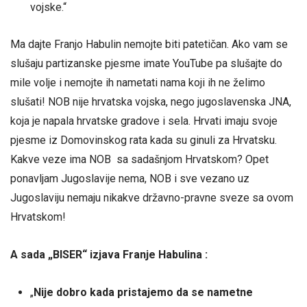
vojske.“
Ma dajte Franjo Habulin nemojte biti patetičan. Ako vam se
slušaju partizanske pjesme imate YouTube pa slušajte do
mile volje i nemojte ih nametati nama koji ih ne želimo
slušati! NOB nije hrvatska vojska, nego jugoslavenska JNA,
koja je napala hrvatske gradove i sela. Hrvati imaju svoje
pjesme iz Domovinskog rata kada su ginuli za Hrvatsku.
Kakve veze ima NOB sa sadašnjom Hrvatskom? Opet
ponavljam Jugoslavije nema, NOB i sve vezano uz
Jugoslaviju nemaju nikakve državno-pravne sveze sa ovom
Hrvatskom!
A sada „BISER“ izjava Franje Habulina :
„
Nije dobro kada pristajemo da se nametne