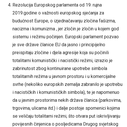
Rezolucija Europskog parlamenta od 19. rujna
2019.godine o važnosti europskog sjećanja za
budućnost Europe, o izjednačavanju zločina fašizma,
nacizma i komunizma , jer zločin je zločin u kojem god
sistemu i režimu počinjen. Europski parlament pozvao
je sve države članice EU da jasno i principijelno
preispitaju zločine i djela agresije koja su počinili
totalitarni komunistički i nacistički režimi, izrazio je
zabrinutost zbog kontinuirane upotrebe simbola
totalitarnih režima u javnom prostoru i u komercijalne
svrhe (nekoliko europskih zemalja zabranilo je upotrebu
i nacističkih i komunističkih simbola), te je napomenuo
da u javnim prostorima nekih država članica (parkovima,
trgovima, ulicama itd.) i dalje postoje spomenici kojima
se veličaju totalitarni režimi, što otvara put iskrivljivanju
povijesnih činjenica o posljedicama Drugog svjetskog