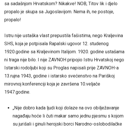
sa sadašnjom Hrvatskom? Nikakve! NOB, Titov lik i djelo
propalo je skupa sa Jugoslavijom. Nema ih, ne postoje,
propalo!
Istru nije ustaška vlast prepustila fašistima, nego Kraljevina
SHS, koja je potpisala Rapalski ugovor 12. studenog
1920.godine sa Kraljevinom Italijom. 1920. godine ustašama
ni traga nije bilo. I nije ZAVNOH pripojio Istru Hrvatskoj nego
Istarski rodoljubi koji su Proglas napisali prije ZAVNOH-a
13.rujna 1943, godine i istarsko svećenstvo na Pariškoj
mirovnoj konferenciji koja je završena 10.veljače
1947.godine.
„Nije dobro kada ljudi koji dolaze na ovo obilježavanje
nagađaju hoće li čuti makar samo jednu pjesmu s kojom
su jurišali i ginuli herojski borci Narodno-oslobodilačke