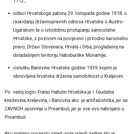
1712.;
odluci Hrvatskoga sabora 29. listopada godine 1918. o
raskidanju državnopravnih odnosa Hrvatske s Austro-
Ugarskom te o istodobnu pristupanju samostalne
Hrvatske, s pozivom na povijesno i prirodno nacionalno
pravo, Državi Slovenaca, Hrvata i Srba, proglašenoj na
dotadašnjem teritoriju Habsburške Monarhije;
osnutku Banovine Hrvatske godine 1939. kojom je
obnovljena hrvatska državna samobitnost u Kraljevini
Po vašoj logici Franjo Habulin Hrvatska je i feudalna
kneževina, kraljevina, i Banovina ako je antifašistička, jer se
ZAVNOH spominje u Preambuli, jer je sve ovo nabrojano u
Preambuli.
Ako pratimo povijesni slijed onda vrijedi zadnje što je