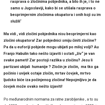
rasprava o zločinima pobjednika, a bilo ih je, i to ne
samo u Jugoslaviji, kako bi se utišala rasprava o
besprimjernim zločinima okupatora i onih koji su im
služili
“
Ma vidi , vidi zločini pobjednika nisu besprimjerni kao
zločini okupatora! Zar pobjednici smiju činiti zločine?
Pa da u euforiji pobjede mogu ubijati po miloj volji? Au
Franjo Habulin tako nešto izjaviti i ostati „živ“ je van
svake pameti! Zar postoji razlika u zločinu? Jesu li
partizani ubijali humanije ? Zločin je zločin, ma tko ga
počinio i uvijek ostaje zločin, mrtav čovjek, mrtvo
ljudsko biće iza počinjenog zločina! Nepojmljivo je da
čovjek može ovako nešto izjaviti!
Po međunarodnim normama za ratne zarobljenike , a to su