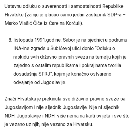
Ustavnu odluku o suverenosti i samostalnosti Republike
Hrvatske (za nju je glasao samo jedan zastupnik SDP-a –
Marko Vlašić Čiče iz Čare na Korčuli).
listopada 1991.godine, Sabor je na sjednici u podrumu
INA-ine zgrade u Šubićevoj ulici donio “Odluku o
raskidu svih državno-pravnih sveza na temelju kojih je
zajedno s ostalim republikama i pokrajinama tvorila
dosadašnju SFRJ”, kojim je konačno ostvareno
odvajanje od Jugoslavije.
Znači Hrvatska je prekinula sve državno-pravne sveze sa
Jugoslavijom i nije sljednik Jugoslavije. Nije ni sljednik
NDH. Jugoslavije i NDH više nema na karti svijeta i sve što
je vezano uz njih, nije vezano za Hrvatsku.