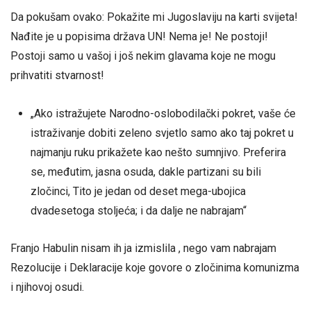
Da pokušam ovako: Pokažite mi Jugoslaviju na karti svijeta!
Nađite je u popisima država UN! Nema je! Ne postoji!
Postoji samo u vašoj i još nekim glavama koje ne mogu
prihvatiti stvarnost!
„Ako istražujete Narodno-oslobodilački pokret, vaše će
istraživanje dobiti zeleno svjetlo samo ako taj pokret u
najmanju ruku prikažete kao nešto sumnjivo. Preferira
se, međutim, jasna osuda, dakle partizani su bili
zločinci, Tito je jedan od deset mega-ubojica
dvadesetoga stoljeća; i da dalje ne nabrajam“
Franjo Habulin nisam ih ja izmislila , nego vam nabrajam
Rezolucije i Deklaracije koje govore o zločinima komunizma
i njihovoj osudi.