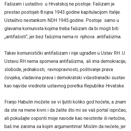
Fašizam i ustaštvo u Hrvatskoj ne postoje. Fašizam je
prestao postojati 8.rujna 1943.godine kapitulacijom Italije.
Ustaštvo nestankom NDH 1945.godine. Postoje samo u
glavama komunista kojima treba fašizam da bi mogli biti
„antifašisti“, jer bez fašizma nema ni njihova antifašizma.
Takav komunistički antifašizam i nije ugrađen u Ustav RH. U
Ustavu RH nema spomena antifašizma, ali ima demokracije,
slobode, jednakosti, ravnopravnosti, poštivanje prava
čovjeka, vladavina prava i demokratski višestranački sustav
kao najviše vrednote ustavnog poretka Republike Hrvatske.
Franjo Habulin možete se vi ljutiti koliko god hoćete, a znam
da ste na mene kivni i da žalite što mi se vaš portal ispričao,
ali pokušajte osporiti moje navode kao neistinite ili netočne,
baš me zanima sa kojim argumentima! Mislim da nećete, jer