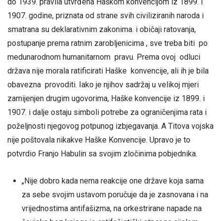
do 1939. pravila utvrđena Haškom konvencijom iz 1899. i
1907. godine, priznata od strane svih civiliziranih naroda i
smatrana su deklarativnim zakonima. i običaji ratovanja,
postupanje prema ratnim zarobljenicima , sve treba biti po
medunarodnom humanitarnom pravu. Prema ovoj odluci
država nije morala ratificirati Haške konvencije, ali ih je bila
obavezna provoditi. Iako je njihov sadržaj u velikoj mjeri
zamijenjen drugim ugovorima, Haške konvencije iz 1899. i
1907. i dalje ostaju simboli potrebe za ograničenjima rata i
poželjnosti njegovog potpunog izbjegavanja. A Titova vojska
nije poštovala nikakve Haške Konvencije. Upravo je to
potvrdio Franjo Habulin sa svojim zločinima pobjednika.
„Nije dobro kada nema reakcije one države koja sama
za sebe svojim ustavom poručuje da je zasnovana i na
vrijednostima antifašizma, na orkestrirane napade na