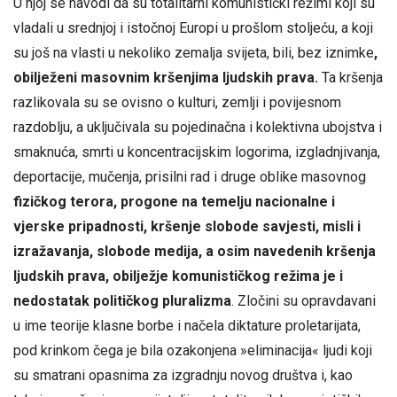
U njoj se navodi da su totalitarni komunistički režimi koji su
vladali u srednjoj i istočnoj Europi u prošlom stoljeću, a koji
su još na vlasti u nekoliko zemalja svijeta, bili, bez iznimke
,
obilježeni masovnim kršenjima ljudskih prava.
Ta kršenja
razlikovala su se ovisno o kulturi, zemlji i povijesnom
razdoblju, a uključivala su pojedinačna i kolektivna ubojstva i
smaknuća, smrti u koncentracijskim logorima, izgladnjivanja,
deportacije, mučenja, prisilni rad i druge oblike masovnog
fizičkog terora, progone na temelju nacionalne i
vjerske pripadnosti, kršenje slobode savjesti, misli i
izražavanja, slobode medija, a osim navedenih kršenja
ljudskih prava, obilježje komunističkog režima je i
nedostatak političkog pluralizma
. Zločini su opravdavani
u ime teorije klasne borbe i načela diktature proletarijata,
pod krinkom čega je bila ozakonjena »eliminacija« ljudi koji
su smatrani opasnima za izgradnju novog društva i, kao