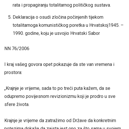
rata i propagiranju totalitarnog političkog sustava.
Deklaracija o osudi zločina počinjenih tijekom
totalitarnoga komunističkog poretka u Hrvatskoj1945. –
1990. godine, koju je usvojio Hrvatski Sabor
NN 76/2006
I kraj vašeg govora opet pokazuje da ste van vremena i
prostora:
„Krajnje je vrijeme, sada to po treći puta kažem, da se
odupremo povijesnom revizionizmu koji je prodro u sve
sfere života.
Krajnje je vrijeme da zatražimo od Države da konkretnim
potezima dokaže da zaista jest ono za što sama u svojem