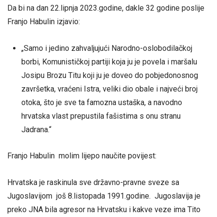
Da bi na dan 22.lipnja 2023.godine, dakle 32 godine poslije
Franjo Habulin izjavio:
„Samo i jedino zahvaljujući Narodno-oslobodilačkoj
borbi, Komunističkoj partiji koja ju je povela i maršalu
Josipu Brozu Titu koji ju je doveo do pobjedonosnog
završetka, vraćeni Istra, veliki dio obale i najveći broj
otoka, što je sve ta famozna ustaška, a navodno
hrvatska vlast prepustila fašistima s onu stranu
Jadrana.“
Franjo Habulin molim lijepo naučite povijest:
Hrvatska je raskinula sve državno-pravne sveze sa
Jugoslavijom još 8.listopada 1991.godine. Jugoslavija je
preko JNA bila agresor na Hrvatsku i kakve veze ima Tito