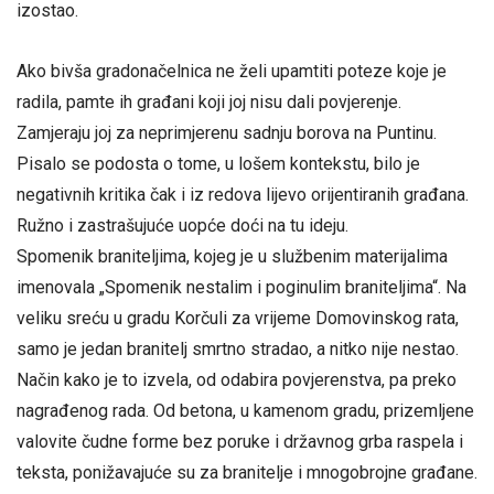
izostao.
Ako bivša gradonačelnica ne želi upamtiti poteze koje je
radila, pamte ih građani koji joj nisu dali povjerenje.
Zamjeraju joj za neprimjerenu sadnju borova na Puntinu.
Pisalo se podosta o tome, u lošem kontekstu, bilo je
negativnih kritika čak i iz redova lijevo orijentiranih građana.
Ružno i zastrašujuće uopće doći na tu ideju.
Spomenik braniteljima, kojeg je u službenim materijalima
imenovala „Spomenik nestalim i poginulim braniteljima“. Na
veliku sreću u gradu Korčuli za vrijeme Domovinskog rata,
samo je jedan branitelj smrtno stradao, a nitko nije nestao.
Način kako je to izvela, od odabira povjerenstva, pa preko
nagrađenog rada. Od betona, u kamenom gradu, prizemljene
valovite čudne forme bez poruke i državnog grba raspela i
teksta, ponižavajuće su za branitelje i mnogobrojne građane.