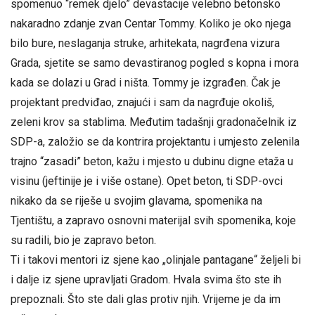
spomenuo “remek djelo” devastacije velebno betonsko
nakaradno zdanje zvan Centar Tommy. Koliko je oko njega
bilo bure, neslaganja struke, arhitekata, nagrđena vizura
Grada, sjetite se samo devastiranog pogled s kopna i mora
kada se dolazi u Grad i ništa. Tommy je izgrađen. Čak je
projektant predviđao, znajući i sam da nagrđuje okoliš,
zeleni krov sa stablima. Međutim tadašnji gradonačelnik iz
SDP-a, založio se da kontrira projektantu i umjesto zelenila
trajno “zasadi” beton, kažu i mjesto u dubinu digne etaža u
visinu (jeftinije je i više ostane). Opet beton, ti SDP-ovci
nikako da se riješe u svojim glavama, spomenika na
Tjentištu, a zapravo osnovni materijal svih spomenika, koje
su radili, bio je zapravo beton.
Ti i takovi mentori iz sjene kao „olinjale pantagane“ željeli bi
i dalje iz sjene upravljati Gradom. Hvala svima što ste ih
prepoznali. Što ste dali glas protiv njih. Vrijeme je da im