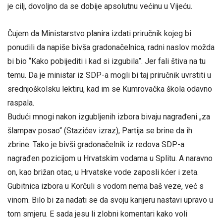
je cilj, dovoljno da se dobije apsolutnu većinu u Vijeću.
Čujem da Ministarstvo planira izdati priručnik kojeg bi
ponudili da napiše bivša gradonačelnica, radni naslov možda
bi bio “Kako pobijediti i kad si izgubila”. Jer fali štiva na tu
temu. Da je ministar iz SDP-a mogli bi taj priručnik uvrstiti u
srednjoškolsku lektiru, kad im se Kumrovačka škola odavno
raspala.
Budući mnogi nakon izgubljenih izbora bivaju nagrađeni „za
šlampav posao“ (Stazićev izraz), Partija se brine da ih
zbrine. Tako je bivši gradonačelnik iz redova SDP-a
nagrađen pozicijom u Hrvatskim vodama u Splitu. A naravno
on, kao brižan otac, u Hrvatske vode zaposli kćer i zeta.
Gubitnica izbora u Korčuli s vodom nema baš veze, već s
vinom. Bilo bi za nadati se da svoju karijeru nastavi upravo u
tom smjeru. E sada jesu li zlobni komentari kako voli