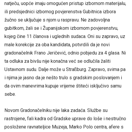
natječu, uopće imaju omogućen pristup izbornom materijalu,
ili predsjednici izbornog povjerenstva Gubitnica izbora
žučno se uključuje s njom u raspravu. Ne zadovoljna
gubitkom, žali se i Županijskom izbornom povjerenstvu,
kojeg čine 11 članova i uglednih sudaca. Oni su zapravo, uz
male korekcije za oba kandidata, potvrdili da je novi
gradonačelnik Frano Jeričević, odnio pobjedu za 4 glasa. Ni
ta odluka za bivšu nije konačna već se odlučila žaliti
Ustavnom sudu. Dalje može u Straßburg. Zapravo, svima pa
i njima je jasno da je nešto trulo s gradskim poslovanjem i
da ovim manevrima kupuje vrijeme štiteći isključivo samu
sebe.
Novom Gradonačelniku nije laka zadaća. Službe su
rastrojene, fali kadra od Gradske uprave do loše i nestručno
posložene ravnateljice Muzeja, Marko Polo centra, afere s