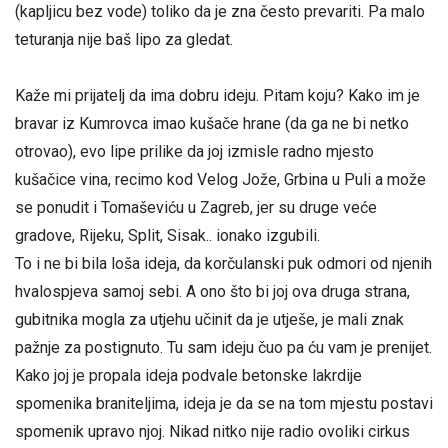
(kapljicu bez vode) toliko da je zna često prevariti. Pa malo
teturanja nije baš lipo za gledat.
Kaže mi prijatelj da ima dobru ideju. Pitam koju? Kako im je
bravar iz Kumrovca imao kušače hrane (da ga ne bi netko
otrovao), evo lipe prilike da joj izmisle radno mjesto
kušačice vina, recimo kod Velog Jože, Grbina u Puli a može
se ponudit i Tomaševiću u Zagreb, jer su druge veće
gradove, Rijeku, Split, Sisak.. ionako izgubili.
To i ne bi bila loša ideja, da korčulanski puk odmori od njenih
hvalospjeva samoj sebi. A ono što bi joj ova druga strana,
gubitnika mogla za utjehu učinit da je utješe, je mali znak
pažnje za postignuto. Tu sam ideju čuo pa ću vam je prenijet.
Kako joj je propala ideja podvale betonske lakrdije
spomenika braniteljima, ideja je da se na tom mjestu postavi
spomenik upravo njoj. Nikad nitko nije radio ovoliki cirkus