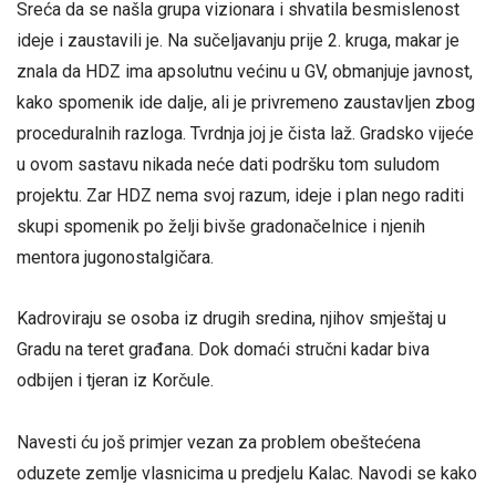
Sreća da se našla grupa vizionara i shvatila besmislenost
ideje i zaustavili je. Na sučeljavanju prije 2. kruga, makar je
znala da HDZ ima apsolutnu većinu u GV, obmanjuje javnost,
kako spomenik ide dalje, ali je privremeno zaustavljen zbog
proceduralnih razloga. Tvrdnja joj je čista laž. Gradsko vijeće
u ovom sastavu nikada neće dati podršku tom suludom
projektu. Zar HDZ nema svoj razum, ideje i plan nego raditi
skupi spomenik po želji bivše gradonačelnice i njenih
mentora jugonostalgičara.
Kadroviraju se osoba iz drugih sredina, njihov smještaj u
Gradu na teret građana. Dok domaći stručni kadar biva
odbijen i tjeran iz Korčule.
Navesti ću još primjer vezan za problem obeštećena
oduzete zemlje vlasnicima u predjelu Kalac. Navodi se kako