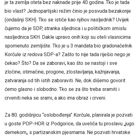
je ta zemlja oteta bez naknade prije 40 godina. Tko je tada
bio vlast? Jednopartijski režim činio je posvuda bezakonje
(ondašnji SKH). Tko se ističe kao njihov nasljednik? Uvijek
čujemo da je SDP, stranka sljednica i u političkom smislu
nasljednica SKH. Dakle upravo onih koji su oteli vlasnicima
spomenuto zemljište. Tko je u 3 mandata bio gradonačelnik
Korčule iz redova SDP-a? Zašto to nije tada riješio nego je
čekao? Što? Da se zaboravi, kao što se nastoji i sve
zločine, otimačine, progone, zlostavljanja, kažnjavanja,
zatvaranja od tih istih zaboraviti. Ne, dok dišemo govorit
ćemo glasno i slobodno. Tko se za što treba sramiti i
crveniti neka se srami, a ako ima obraz i crveni.
Za 80. godišnjicu “oslobođenja” Korčule, planirala je pozvati
u goste POP-HOR iz Podgorice, da uveliča tu proslavu „jugo
dernekom„ s partizanskim pjesmama. Ne pozvati hrvatske