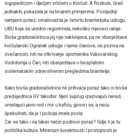
logopedicom i dječjim vrtićem u Korčuli. A floskule, Grad
jednakih, pokazala je na brojnim primjerima. Posljednji
namjerni potez, omalovažila je četvrtu braniteljsku udrugu,
UBD koja se uredno registrirala, nekoliko mjeseci ranije.
Bivša gradonačelnica joj nije naklonjena, pa ne obavještava
korčulanski Ogranak udruge i njene članove, ne poziva na
svečanosti, niti na otkrivanje spomenika Vukovarskog
Vodotornja u Čari, niti obavještava o besplatnim
sistematskim zdravstvenim pregledima branitelja.
Kako bivša gradonačelnica ne prihvaća poraz tako ni bivša
predsjednica GV također. Njen suprug izazivajući nered,
ometajući javni red i mir u kafiću, govori se, a neću
špekulirati, da je i policija imala posla.
Zar se tako i na takav način podnosi poraz? Gdje li je tu
politička kultura. Minimum korektnosti i pristojnosti je