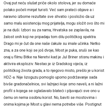
Ovaj put neću slušat priče okolo stolova, jer su domaće
polako počeli minjat turisti. Već sam prateći objave a i
naravno izborne rezultate sve shvatio i posložio da uz
samo malu asistenciju mog prijatelja, mogu složit ovo što mi
je na duši. Izbori su za nama, Hrvatska se zaplavila, na
žalost onih koji ne pripadaju tom dilu političkog spektra.
Drago mi je čut da one naše ćakule su imale učinka. Netko
zna, a za one koji se još dvoje, Most je puka, sruši se kao
onaj u filmu Bitke na Neretvi kad je Jul Briner stisnu makinu i
aktivira eksploziv. Nestao je iz Gradskog vijeća, iz
političkog života grada, a to njegovo misto, prešlo je u korist
HDZ-a. Nije lizoguzu pomoglo uporno podržavanje sada
bivše gradonačelnice, svi lažnjaci koje smo naveli, a ni lažni
profil s kojega se oglašavalo blateći i pljuvajući sve ono u
čemu on nema osobnu korist. No, baviti se mostovima i
onima kojima je Most u glavi nema potrebe više. Postignut