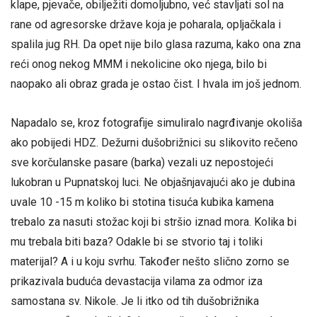
klape, pjevače, obilježiti domoljubno, već stavljati sol na
rane od agresorske države koja je poharala, opljačkala i
spalila jug RH. Da opet nije bilo glasa razuma, kako ona zna
reći onog nekog MMM i nekolicine oko njega, bilo bi
naopako ali obraz grada je ostao čist. I hvala im još jednom.
Napadalo se, kroz fotografije simuliralo nagrđivanje okoliša
ako pobijedi HDZ. Dežurni dušobrižnici su slikovito rečeno
sve korčulanske pasare (barka) vezali uz nepostojeći
lukobran u Pupnatskoj luci. Ne objašnjavajući ako je dubina
uvale 10 -15 m koliko bi stotina tisuća kubika kamena
trebalo za nasuti stožac koji bi stršio iznad mora. Kolika bi
mu trebala biti baza? Odakle bi se stvorio taj i toliki
materijal? A i u koju svrhu. Također nešto slično zorno se
prikazivala buduća devastacija vilama za odmor iza
samostana sv. Nikole. Je li itko od tih dušobrižnika