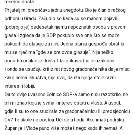
rečemo dosta.
Prijatelj mi prepričava jednu anegdotu. Bio je član biračkog
odbora u Gradu. Začudio se kada su se mahom pojavili
(pobrojio je) pedesetak njemu nepoznatih osoba s pravom
glasa. Izgleda da je SDP pokupio sve one što se može
pokupiti da glasuju za njih. Jedna starija gospođa obratila
mu se riječima “gde se bre ovde glasuje“. Nije teško
pogoditi odakle je došla. I taj pokušaj bio je uzaludan.
I onda se usuđuju kritizirat novog gradonačelnika da je mlad,
kako nema iskustva, nije svoj, da iza njega stoje razni
interesi i lobiji.
Da to dvije uvažene čelnice SDP-a same nisu razotkrile, ne
bih ni znao koja je svrha i interes ostati u vlasti. A usput,
gdje li su to one studirale za gradonačelnicu ili predsjednicu
GV? Te škole ne postoji. Uči se u hodu. Ako imaš podršku
Županije i Vlade puno više možeš nego kada ih nemaš. A