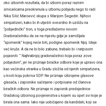
oko izbornih rezultata, da bi izborni poraz raznim
smicalicama preokrenula u izbornu pobjedu nego to radi
Nika Silić Maroević skupa s Marijom Šegedin. Njihovi
simpatizeri, kako bi ih utješili svesrdno ih uzdižu na
“pobjednički” tron, s toga predlažemo novom
Gradonačelniku da se na mjestu gdje je zamišljala
“spomenik” kojeg neće biti, podigne spomenik Njoj. Ideje
već kruže. A da ne bi bilo zabune, trebalo bi i natpisom
pojasniti: ” Najhrabrijoj gradonačelnici koja poraz zove
pobjedom”, jer ne priznaje biračke odbore koje je upravo ona
kao većinska stranka u Gradu složila od njenih simpatizera,
u kvoti koju pokriva SDP. Ne priznaje izbrojene glasove
glasača, i zapisnike sačinjene i potpisane od članova
biračkih odbora. Ne priznaje ni zapisnik predsjednice
Gradskog izbornog povjerenstva u kojem su opet svi koje je
birala ona sama. Iako nije uobičajeno da kandidati, koji se