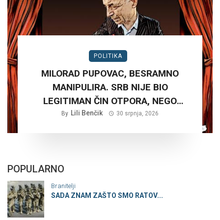
POLITIKA
MILORAD PUPOVAC, BESRAMNO
MANIPULIRA. SRB NIJE BIO
LEGITIMAN ČIN OTPORA, NEGO
PLANSKA ČETNIČKA AGRESIJA SA
Lili Benčik
By
30 srpnja, 2026
CILJEM STVARANJA VELIKE SRBIJE
POPULARNO
Branitelji
SADA ZNAM ZAŠTO SMO RATOV...