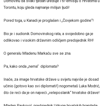
Domovinu da svaki tjedan uređuje i tv-emisiju o Hrvatima u
Torontu, koju gleda najmanje milijun ljudi!
Pored toga, u Kanadi je proglašen i „Čovjekom godine“!
Bio je i sudionik Domovinskog rata, a svojedobno ga je
odlikovao i visokim državnim odličjem predsjednik RH!
O generalu Mladenu Markaču sve se zna.
Pa, kako onda „nema“ diplomata?
Inače, za image hrvatske države u svijetu najviše je dosad
učinio (gotovo kao svi diplomati!) nogometaš Luka Modrić,
što će reći da je on najveći „veleposlanik“ hrvatske države!
Mladen Pavković, predsjednik Udruge hrvatskih branitelja