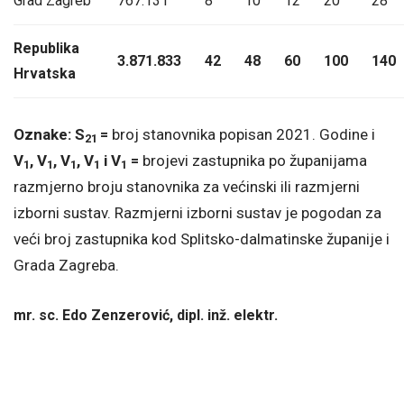
Grad Zagreb
767.131
8
10
12
20
28
Republika
3.871.833
42
48
60
100
140
Hrvatska
Oznake: S
=
broj stanovnika popisan 2021. Godine i
21
V
, V
, V
, V
i V
=
brojevi zastupnika po županijama
1
1
1
1
1
razmjerno broju stanovnika za većinski ili razmjerni
izborni sustav. Razmjerni izborni sustav je pogodan za
veći broj zastupnika kod Splitsko-dalmatinske županije i
Grada Zagreba.
mr. sc. Edo Zenzerović, dipl. inž. elektr.