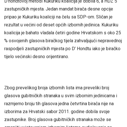
D’hondtovoj metodi Kukuriku koalicija je dobila 6, a HDZ 5
zastupničkih mjesta. Jedan mandat birača desne opcije
pripao je Kukuriku koaliciji na čelu sa SDP-om. Sličan je
rezultat u većini od deset općih izbornih jedinica. Kukuriku
koalicija je bahato vladala četiri godine Hrvatskom s oko 25
% osvojenih glasova biračkog tijela zahvaljujući nepravednoj
raspodjeli zastupničkih mjesta po D’ Hondtu iako je biračko
tijelo većinski desno orijentirano.
Zbog prevelikog broja izbornih lista ima preveliki broj
glasova gubitničkih stranaka u svim izbornim jedinicama i
razmjerno broju tih glasova jedna četvrtina birača nije na
izborima za Hrvatski sabor 2011. godine dobila svoje
zastupnike. Broj glasova gubitničkih stranaka može se