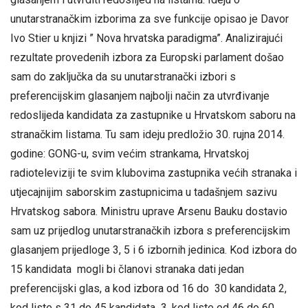
unutarstranačkim izborima za sve funkcije opisao je Davor
Ivo Stier u knjizi ” Nova hrvatska paradigma”. Analizirajući
rezultate provedenih izbora za Europski parlament došao
sam do zaključka da su unutarstranački izbori s
preferencijskim glasanjem najbolji način za utvrđivanje
redoslijeda kandidata za zastupnike u Hrvatskom saboru na
stranačkim listama. Tu sam ideju predložio 30. rujna 2014.
godine: GONG-u, svim većim strankama, Hrvatskoj
radioteleviziji te svim klubovima zastupnika većih stranaka i
utjecajnijim saborskim zastupnicima u tadašnjem sazivu
Hrvatskog sabora. Ministru uprave Arsenu Bauku dostavio
sam uz prijedlog unutarstranačkih izbora s preferencijskim
glasanjem prijedloge 3, 5 i 6 izbornih jedinica. Kod izbora do
15 kandidata mogli bi članovi stranaka dati jedan
preferencijski glas, a kod izbora od 16 do 30 kandidata 2,
kod liste s 31 do 45 kandidata 3, kod liste od 46 do 60