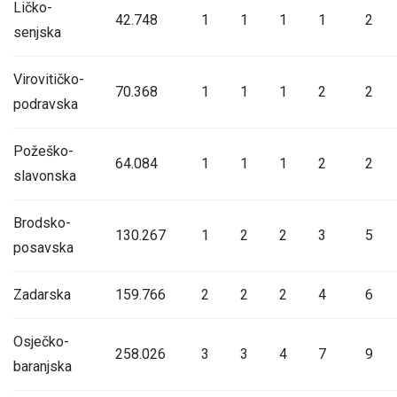
Ličko-
42.748
1
1
1
1
2
senjska
Virovitičko-
70.368
1
1
1
2
2
podravska
Požeško-
64.084
1
1
1
2
2
slavonska
Brodsko-
130.267
1
2
2
3
5
posavska
Zadarska
159.766
2
2
2
4
6
Osječko-
258.026
3
3
4
7
9
baranjska