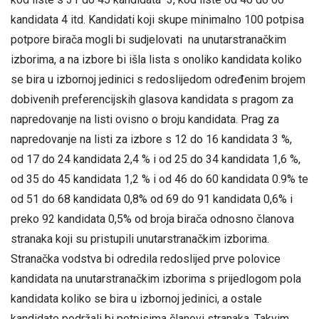
kandidata 4 itd. Kandidati koji skupe minimalno 100 potpisa
potpore birača mogli bi sudjelovati na unutarstranačkim
izborima, a na izbore bi išla lista s onoliko kandidata koliko
se bira u izbornoj jedinici s redoslijedom određenim brojem
dobivenih preferencijskih glasova kandidata s pragom za
napredovanje na listi ovisno o broju kandidata. Prag za
napredovanje na listi za izbore s 12 do 16 kandidata 3 %,
od 17 do 24 kandidata 2,4 % i od 25 do 34 kandidata 1,6 %,
od 35 do 45 kandidata 1,2 % i od 46 do 60 kandidata 0.9% te
od 51 do 68 kandidata 0,8% od 69 do 91 kandidata 0,6% i
preko 92 kandidata 0,5% od broja birača odnosno članova
stranaka koji su pristupili unutarstranačkim izborima.
Stranačka vodstva bi odredila redoslijed prve polovice
kandidata na unutarstranačkim izborima s prijedlogom pola
kandidata koliko se bira u izbornoj jedinici, a ostale
kandidate podržali bi potpisima članovi stranaka. Takvim