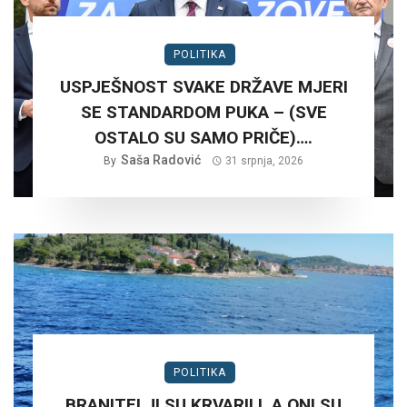
POLITIKA
USPJEŠNOST SVAKE DRŽAVE MJERI
SE STANDARDOM PUKA – (SVE
OSTALO SU SAMO PRIČE)….
Saša Radović
By
31 srpnja, 2026
POLITIKA
BRANITELJI SU KRVARILI, A ONI SU