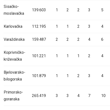
Sisačko-
139.603
1
2
2
3
5
moslavačka
Karlovačka
112.195
1
1
2
3
4
Varaždinska
159.487
2
2
2
4
6
Koprivničko-
101.221
1
1
1
2
4
križevačka
Bjelovarsko-
101.879
1
1
2
3
4
bilogorska
Primorsko-
265.419
3
3
4
7
10
goranska