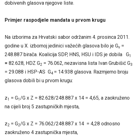
dobivenih glasova njegove liste.
Primjer raspodjele mandata u prvom krugu
Na izborima za Hrvatski sabor održanim 4. prosinca 2011.
godine u X. izbornoj jedinici važećih glasova bilo je G
=
v
248.887 birača. Koalicija SDP, HNS, HSU i IDS je dobila G
1
=
82.628, HDZ G
= 76.062, nezavisna lista Ivan Grubišić G
2
3
= 29.088 i HSP-AS G
= 14.938 glasova. Razmjerno broju
4
glasova dobili bi u prvom krugu:
z
= G
/G x Z = 82.628/248.887 x 14 = 4,65, a zaokruženo
1
1
na cijeli broj 5 zastupničkih mjesta,
z
= G
/G x Z = 76.062/248.887 x 14 = 4,28 odnosno
2
2
zaokruženo 4 zastupnička mjesta,