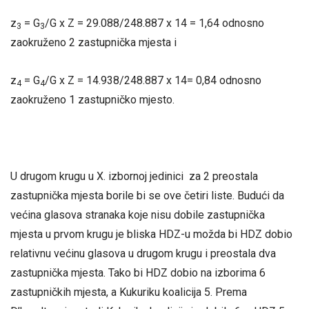
z
= G
/G x Z = 29.088/248.887 x 14 = 1,64 odnosno
3
3
zaokruženo 2 zastupnička mjesta i
z
= G
/G x Z = 14.938/248.887 x 14= 0,84 odnosno
4
4
zaokruženo 1 zastupničko mjesto.
U drugom krugu u X. izbornoj jedinici za 2 preostala
zastupnička mjesta borile bi se ove četiri liste. Budući da
većina glasova stranaka koje nisu dobile zastupnička
mjesta u prvom krugu je bliska HDZ-u možda bi HDZ dobio
relativnu većinu glasova u drugom krugu i preostala dva
zastupnička mjesta. Tako bi HDZ dobio na izborima 6
zastupničkih mjesta, a Kukuriku koalicija 5. Prema