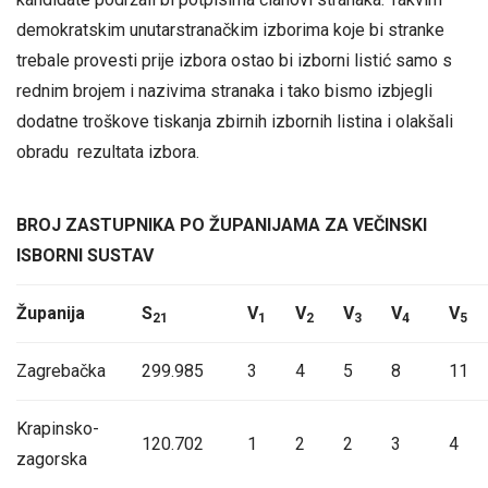
demokratskim unutarstranačkim izborima koje bi stranke
trebale provesti prije izbora ostao bi izborni listić samo s
rednim brojem i nazivima stranaka i tako bismo izbjegli
dodatne troškove tiskanja zbirnih izbornih listina i olakšali
obradu rezultata izbora.
BROJ ZASTUPNIKA PO ŽUPANIJAMA ZA VEČINSKI
ISBORNI SUSTAV
Županija
S
V
V
V
V
V
21
1
2
3
4
5
Zagrebačka
299.985
3
4
5
8
11
Krapinsko-
120.702
1
2
2
3
4
zagorska