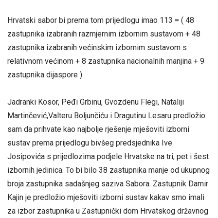
Hrvatski sabor bi prema tom prijedlogu imao 113 = ( 48
zastupnika izabranih razmjernim izbornim sustavom + 48
zastupnika izabranih većinskim izbornim sustavom s
relativnom većinom + 8 zastupnika nacionalnih manjina + 9
zastupnika dijaspore ).
Zastupnic
Jadranki Kosor, Peđi Grbinu, Gvozdenu Flegi, Nataliji
Martinčević,Valteru Boljunčiću i Dragutinu Lesaru predložio
sam da prihvate kao najbolje rješenje mješoviti izborni
sustav prema prijedlogu bivšeg predsjednika Ive
Josipovića s prijedlozima podjele Hrvatske na tri, pet i šest
izbornih jedinica. To bi bilo 38 zastupnika manje od ukupnog
broja zastupnika sadašnjeg saziva Sabora. Zastupnik Damir
Kajin je predložio mješoviti izborni sustav kakav smo imali
za izbor zastupnika u Zastupnički dom Hrvatskog državnog