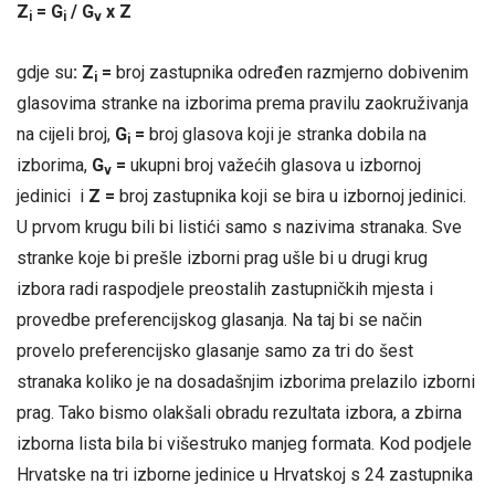
Z
= G
/ G
x Z
i
i
v
gdje su
: Z
=
broj zastupnika određen razmjerno dobivenim
i
glasovima stranke na izborima prema pravilu zaokruživanja
na cijeli broj,
G
=
broj glasova koji je stranka dobila na
i
izborima,
G
=
ukupni broj važećih glasova u izbornoj
v
jedinici i
Z =
broj zastupnika koji se bira u izbornoj jedinici.
U prvom krugu bili bi listići samo s nazivima stranaka. Sve
stranke koje bi prešle izborni prag ušle bi u drugi krug
izbora radi raspodjele preostalih zastupničkih mjesta i
provedbe preferencijskog glasanja. Na taj bi se način
provelo preferencijsko glasanje samo za tri do šest
stranaka koliko je na dosadašnjim izborima prelazilo izborni
prag. Tako bismo olakšali obradu rezultata izbora, a zbirna
izborna lista bila bi višestruko manjeg formata. Kod podjele
Hrvatske na tri izborne jedinice u Hrvatskoj s 24 zastupnika