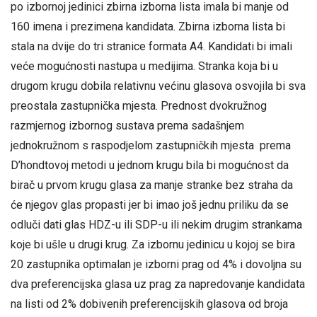
po izbornoj jedinici zbirna izborna lista imala bi manje od
160 imena i prezimena kandidata. Zbirna izborna lista bi
stala na dvije do tri stranice formata A4. Kandidati bi imali
veće mogućnosti nastupa u medijima. Stranka koja bi u
drugom krugu dobila relativnu većinu glasova osvojila bi sva
preostala zastupnička mjesta. Prednost dvokružnog
razmjernog izbornog sustava prema sadašnjem
jednokružnom s raspodjelom zastupničkih mjesta prema
D’hondtovoj metodi u jednom krugu bila bi mogućnost da
birač u prvom krugu glasa za manje stranke bez straha da
će njegov glas propasti jer bi imao još jednu priliku da se
odluči dati glas HDZ-u ili SDP-u ili nekim drugim strankama
koje bi ušle u drugi krug. Za izbornu jedinicu u kojoj se bira
20 zastupnika optimalan je izborni prag od 4% i dovoljna su
dva preferencijska glasa uz prag za napredovanje kandidata
na listi od 2% dobivenih preferencijskih glasova od broja