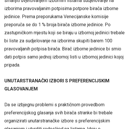
smanjiti uvjetovanjem izbornim listama sudjelovanje na
izborima pravovaljanim potpisima potpore birača izborne
jedinice. Prema preporukama Venecijanske komisije
preporuča se do 1 % broja birača izborne jedinice. Po
zastupničkom mjestu koji se biraju u izbornoj jedinici trebale
bi liste za sudjelovanje na izborima skupiti barem 100
pravovaljanih potpisa birača. Birač izborne jedinice bi smio
dati potpis samo jednoj izbornoj listi u izbornoj jedinici kojoj
pripada.
UNUTARSTRANAČKI IZBORI S PREFERENCIJSKIM
GLASOVANJEM
Da se izbjegnu problemi s praktičnom provedbom
preferencijskog glasanja svih birača stranke bi trebale
organizirati unutarstranačke izbore s preferencijskim
glasanjem i utvrditi redoslijed na listama. Ideju o