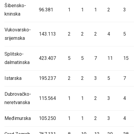
Šibensko-
96.381
1
1
1
2
3
kninska
Vukovarsko-
143.113
2
2
2
4
5
srijemska
Splitsko-
423.407
5
5
7
11
15
dalmatinska
Istarska
195.237
2
2
3
5
7
Dubrovačko-
115.564
1
1
2
3
4
neretvanska
Međimurska
105.250
1
1
2
3
4