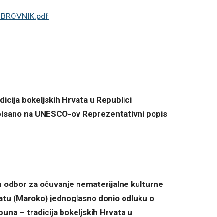
UBROVNIK.pdf
adicija bokeljskih Hrvata u Republici
upisano na UNESCO-ov Reprezentativni popis
odbor za očuvanje nematerijalne kulturne
atu (Maroko) jednoglasno donio odluku o
ipuna – tradicija bokeljskih Hrvata u