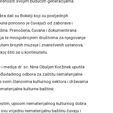
prenositi svojim budućim generacijama.
 dali su Bokelji koji su posljednjih
ripuna ponosno je čuvajući od zaborava i
dina. Prenošena, čuvana i dokumentirana
telja te mnogobrojnim društvima za njegovanje
putem brojnih muzeja i znanstvenih ustanova,
oj štiti se u kontinuitetu.
i medija dr. sc. Nina Obuljen Koržinek uputila
đuvladinog odbora za zaštitu nematerijalne
 te svim članovima kulturnog sektora i državama
materijalne kulturne baštine.
aestim, upisom nematerijalnog kulturnog dobra
vu vrijednu nematerijalnu baštinu čuvaju i