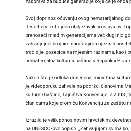
zaborava za buduće generacije koje će je onda 
Svoj doprinos očuvanju ovog nematerijalnog dobra
desetljeća i stoljeća obilježavali proslavu sv. T
prenoseći mlađim generacijama već dugi niz go
zahvaljujući brojnim naraštajima njezinih nosi
tradicije, posebice na mjesnim razinama, kao i 
nematerijalna kulturna baština u Republici Hrvatsk
Nakon što je odluka donesena, ministrica kulture 
je videoporuku zahvale na podršci članovima Me
kulturne baštine, Tajništva Konvencije iz 2003.,
članicama koje promiču Konvenciju za zaštitu ne
Izrazila je velik ponos novim hrvatskim, devetn
na UNESCO-ove popise. „Zahvaljujem svima koji o