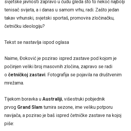
svjetske javnosti zapravo u čudu gleda što to nekoć najbolji
tenisač svijeta, a i danas u samom vrhu, radi. Zašto jedan
takav vrhunski, svjetski sportaš, promovira zločinačku,
četničku ideologiju?
Tekst se nastavlja ispod oglasa
Naime, Đoković je pozirao ispred zastave pod kojom je
počinjen veliki broj masovnih zločina, zapravo se radi
o
četničkoj zastavi
. Fotografija se pojavila na društvenim
mrežama.
Tijekom boravka u
Australiji
, višestruki pobjednik
prvog
Grand Slam
turnira sezone, ime veliku potporu
navijača, a pozirao je baš ispred četničke zastave na kojoj
piše: