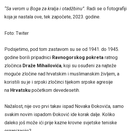
“Sa verom u Boga za kralja i otadžbinu”.
Radi se o fotografiji
koja je nastala ove, tek započete, 2023. godine.
Foto: Twiter
Podsjetimo, pod tom zastavom su se od 1941. do 1945.
godine borili pripadnici
Ravnogorskog pokreta
ratnog
zločinca
Draže Mihailovića
, koji su osuđeni za najteže
moguće zločine nad hrvatskim i muslimanskim življem, a
koristili su je i srpski zločinci tijekom srpske agresije
na
Hrvatsku
početkom devedesetih.
Nažalost, nije ovo prvi takav ispad Novaka Đokovića, samo
svakim novim ispadom Đoković ide korak dalje. Koliko
daleko još može ići prije kazne krovne svjetske teniske
organizacije?