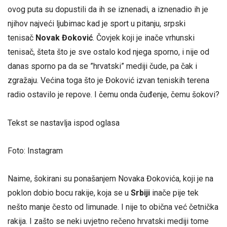
ovog puta su dopustili da ih se iznenadi, a iznenadio ih je
njihov najveći ljubimac kad je sport u pitanju, srpski
tenisač
Novak Đoković
. Čovjek koji je inače vrhunski
tenisač, šteta što je sve ostalo kod njega sporno, i nije od
danas sporno pa da se ”hrvatski” mediji čude, pa čak i
zgražaju. Većina toga što je Đoković izvan teniskih terena
radio ostavilo je repove. I čemu onda čuđenje, čemu šokovi?
Tekst se nastavlja ispod oglasa
Foto: Instagram
Naime, šokirani su ponašanjem Novaka Đokovića, koji je na
poklon dobio bocu rakije, koja se u
Srbiji
inače pije tek
nešto manje često od limunade. I nije to obična već četnička
rakija. I zašto se neki uvjetno rečeno hrvatski mediji tome