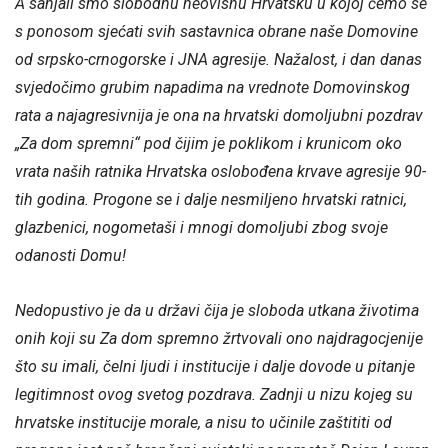
A sanjali smo slobodnu neovisnu Hrvatsku u kojoj ćemo se
s ponosom sjećati svih sastavnica obrane naše Domovine
od srpsko-crnogorske i JNA agresije. Nažalost, i dan danas
svjedočimo grubim napadima na vrednote Domovinskog
rata a najagresivnija je ona na hrvatski domoljubni pozdrav
„Za dom spremni“ pod čijim je poklikom i krunicom oko
vrata naših ratnika Hrvatska oslobođena krvave agresije 90-
tih godina. Progone se i dalje nesmiljeno hrvatski ratnici,
glazbenici, nogometaši i mnogi domoljubi zbog svoje
odanosti Domu!
Nedopustivo je da u državi čija je sloboda utkana životima
onih koji su Za dom spremno žrtvovali ono najdragocjenije
što su imali, čelni ljudi i institucije i dalje dovode u pitanje
legitimnost ovog svetog pozdrava. Zadnji u nizu kojeg su
hrvatske institucije morale, a nisu to učinile zaštititi od