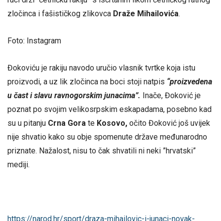
zločinca i fašističkog zlikovca
Draže Mihailovića
.
Foto: Instagram
Đokoviću je rakiju navodo uručio vlasnik tvrtke koja istu
proizvodi, a uz lik zločinca na boci stoji natpis
“proizvedena
u čast i slavu ravnogorskim junacima”.
Inače, Đoković je
poznat po svojim velikosrpskim eskapadama, posebno kad
su u pitanju
Crna Gora
te
Kosovo,
očito Đoković još uvijek
nije shvatio kako su obje spomenute države međunarodno
priznate. Nažalost, nisu to čak shvatili ni neki ”hrvatski”
mediji.
https://narod.hr/sport/draza-mihailovic-i-junaci-novak-