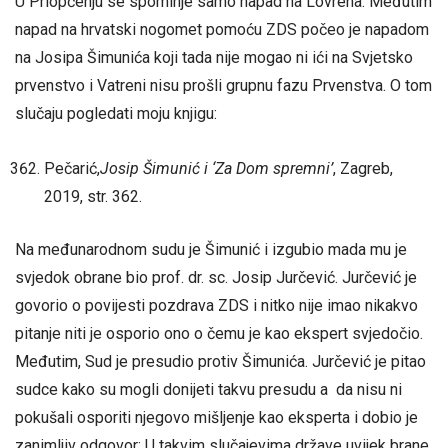
U Priopćenju se spominje samo napad na Lovrena. Međutim
napad na hrvatski nogomet pomoću ZDS počeo je napadom
na Josipa Šimunića koji tada nije mogao ni ići na Svjetsko
prvenstvo i Vatreni nisu prošli grupnu fazu Prvenstva. O tom
slučaju pogledati moju knjigu:
Pečarić,
Josip Šimunić i ‘Za Dom spremni’
, Zagreb,
2019, str. 362.
Na međunarodnom sudu je Šimunić i izgubio mada mu je
svjedok obrane bio prof. dr. sc. Josip Jurčević. Jurčević je
govorio o povijesti pozdrava ZDS i nitko nije imao nikakvo
pitanje niti je osporio ono o čemu je kao ekspert svjedočio.
Međutim, Sud je presudio protiv Šimunića. Jurčević je pitao
sudce kako su mogli donijeti takvu presudu a da nisu ni
pokušali osporiti njegovo mišljenje kao eksperta i dobio je
zanimljiv odgovor: U takvim slučajevima države uvijek brane