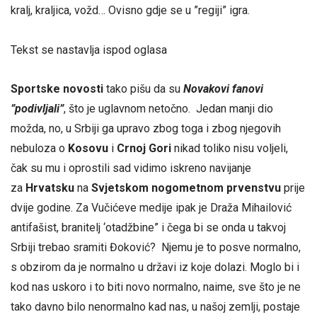
kralj, kraljica, vožd… Ovisno gdje se u ”regiji” igra.
Tekst se nastavlja ispod oglasa
Sportske novosti
tako pišu da su
Novakovi fanovi
”podivljali”
, što je uglavnom netočno. Jedan manji dio
možda, no, u Srbiji ga upravo zbog toga i zbog njegovih
nebuloza o
Kosovu
i
Crnoj Gori
nikad toliko nisu voljeli,
čak su mu i oprostili sad vidimo iskreno navijanje
za
Hrvatsku
na
Svjetskom nogometnom prvenstvu
prije
dvije godine. Za Vučićeve medije ipak je Draža Mihailović
antifašist, branitelj ‘otadžbine” i čega bi se onda u takvoj
Srbiji trebao sramiti Đoković? Njemu je to posve normalno,
s obzirom da je normalno u državi iz koje dolazi. Moglo bi i
kod nas uskoro i to biti novo normalno, naime, sve što je ne
tako davno bilo nenormalno kad nas, u našoj zemlji, postaje