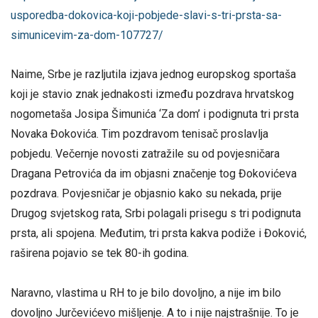
usporedba-dokovica-koji-pobjede-slavi-s-tri-prsta-sa-
simunicevim-za-dom-107727/
Naime, Srbe je razljutila izjava jednog europskog sportaša
koji je stavio znak jednakosti između pozdrava hrvatskog
nogometaša Josipa Šimunića ‘Za dom’ i podignuta tri prsta
Novaka Đokovića. Tim pozdravom tenisač proslavlja
pobjedu. Večernje novosti zatražile su od povjesničara
Dragana Petrovića da im objasni značenje tog Đokovićeva
pozdrava. Povjesničar je objasnio kako su nekada, prije
Drugog svjetskog rata, Srbi polagali prisegu s tri podignuta
prsta, ali spojena. Međutim, tri prsta kakva podiže i Đoković,
raširena pojavio se tek 80-ih godina
.
Naravno, vlastima u RH to je bilo dovoljno, a nije im bilo
dovoljno Jurčevićevo mišljenje. A to i nije najstrašnije. To je