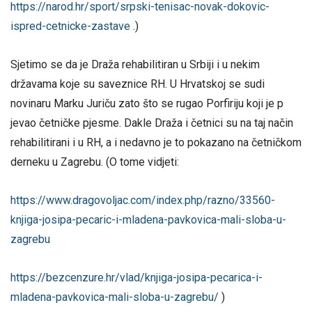
https://narod.hr/sport/srpski-tenisac-novak-dokovic-
ispred-cetnicke-zastave
.)
Sjetimo se da je Draža rehabilitiran u Srbiji i u nekim
državama koje su saveznice RH. U Hrvatskoj se sudi
novinaru Marku Juriču zato što se rugao Porfiriju koji je p
jevao četničke pjesme. Dakle Draža i četnici su na taj način
rehabilitirani i u RH, a i nedavno je to pokazano na četničkom
derneku u Zagrebu. (O tome vidjeti:
https://www.dragovoljac.com/index.php/razno/33560-
knjiga-josipa-pecaric-i-mladena-pavkovica-mali-sloba-u-
zagrebu
https://bezcenzure.hr/vlad/knjiga-josipa-pecarica-i-
mladena-pavkovica-mali-sloba-u-zagrebu/
)