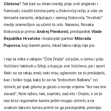
Clintona
? Tek kad su strani mediji, prije svih engleski i
francuski, osudili korona party u Đokovićoj režiji, a više se
tenisača zarazilo, uključujući i samog Đokovića, ”hrvatski”
mediji sramežljivo su učinili to isto. Naravno, Novaka
Đokovića je primio
Andrej Plenković
, predsjednik
Vlade
Republike Hrvatske
i koalicijski partner
Milorada
Pupovca
, koji, barem javno, nikad takvu rakiju nije pio.
I nije ta slika s rakijom ”Čiča Draže” od jučer, o čemu i pišu
Vučićievi tabloidi u Srbiji, u kojoj je sve Vučićevo, pa i sport.
Neki su za rakiju znali, neki nisu, uglavnom se to prešutjelo,
kao i toliko toga, kako bi se na ”brdovitom Balkanu” svi
izmirili, jer ipak glavno je geslo u novije vrijeme ”tko nas bre
zavadi”, Nole njihov, naš, svjetski, sad eto i Dražin, o on bi
nas kroz regionalne turnire jedini mogao izmiriti, a na
svakom takvom turniru primit će ga predsjednik, premijer,