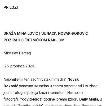
PRILOZI
DRAŽA MIHAILOVIĆ I ‘JUNACI’: NOVAK ĐOKOVIĆ
POZIRAO S ‘ČETNIČKOM RAKIJOM’
Miroslav Herceg
prosinca 2020.
Najomiljeniji tenisač ”hrvatskih medija”
Novak
Đoković
ponovno se našao u centru pozornosti i to zbog
jedne fotografije koja kruži internetom. Naime, na
fotografiji
”covid-idiot”
godine, prema izboru
Daily Maila
, u
ruci drži “četničku rakiju” s iscrtanim likom četničkog ratnog