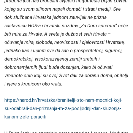
progona jest naš brončani svjetski nogometaš Dejan Lovren
kojeg su svom silinom napali domaći i strani mediji. Sve
dok službena Hrvatska jednom zauvijek ne prizna
sastavnicu HOS-a i hrvatski pozdrav „Za Dom spremni“ neće
biti mira za Hrvate. A sveta je dužnost svih Hrvata –
očuvanje mira, slobode, neovisnosti i cjelovitosti Hrvatske,
jednako kao i učiniti sve da san o prosperitetnoj, sigurnoj,
demokratskoj, visokorazvijenoj zemlji sretnih i
dobronamjernih ljudi bude dosanjan, kako bi očuvati
vrednote onih koji su svoj život dali za obranu doma, obitelji
i vjere s krunicom oko vrata.
https://narod.hr/hrvatska/branitelji-sto-nam-mocnici-koji-
su-odabrali-dan-priznanja-rh-za-posljednji-dan-sluzenja-
kunom-zele-poruciti