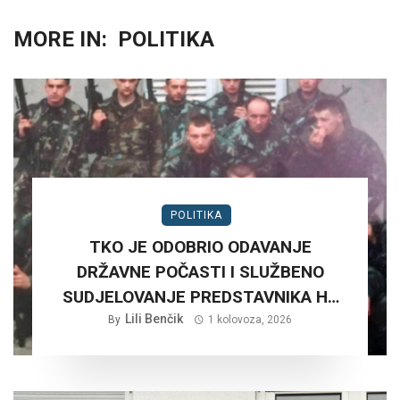
MORE IN:
POLITIKA
POLITIKA
TKO JE ODOBRIO ODAVANJE
DRŽAVNE POČASTI I SLUŽBENO
SUDJELOVANJE PREDSTAVNIKA HV
NA RUŠNJAKU KOD BADERNE 27,
Lili Benčik
By
1 kolovoza, 2026
SRPNJA 2026. GODINE.?