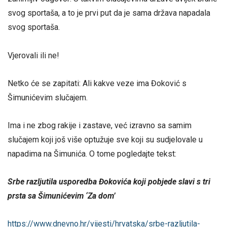
svog sportaša, a to je prvi put da je sama država napadala
svog sportaša.
Vjerovali ili ne!
Netko će se zapitati: Ali kakve veze ima Đoković s
Šimunićevim slučajem.
Ima i ne zbog rakije i zastave, već izravno sa samim
slučajem koji još više optužuje sve koji su sudjelovale u
napadima na Šimunića. O tome pogledajte tekst:
Srbe razljutila usporedba Đoković
a koji pobjede slavi s tri
prsta sa Šimunić
evim ‘Za dom’
https://www.dnevno.hr/vijesti/hrvatska/srbe-razljutila-