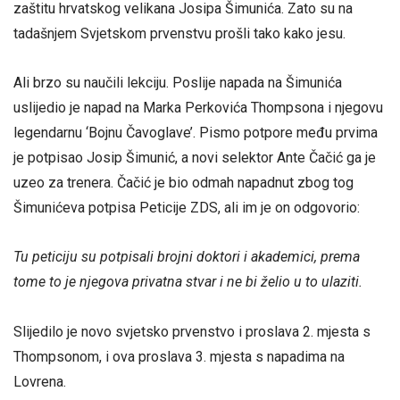
zaštitu hrvatskog velikana Josipa Šimunića. Zato su na
tadašnjem Svjetskom prvenstvu prošli tako kako jesu.
Ali brzo su naučili lekciju. Poslije napada na Šimunića
uslijedio je napad na Marka Perkovića Thompsona i njegovu
legendarnu ‘Bojnu Čavoglave’. Pismo potpore među prvima
je potpisao Josip Šimunić, a novi selektor Ante Čačić ga je
uzeo za trenera. Čačić je bio odmah napadnut zbog tog
Šimunićeva potpisa Peticije ZDS, ali im je on odgovorio:
Tu peticiju su potpisali brojni doktori i akademici, prema
tome to je njegova privatna stvar i ne bi želio u to ulaziti.
Slijedilo je novo svjetsko prvenstvo i proslava 2. mjesta s
Thompsonom, i ova proslava 3. mjesta s napadima na
Lovrena.