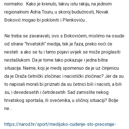
normalno. Kako je krenulo, takvu istu rakiju, na jednom
regionalnom Adria Touru, u skoroj budućnosti, Novak
Đoković mogao bi pokloniti i Plenkoviću…
Ne treba se zavaravati, ovo s Đokovićem, mislimo na osude
od strane ”hrvatskih” medija, tek je faza, preko noći će
nestati a ako se tu i tamo pojavi uvijek se može proglasiti
nestašlukom. Da je tome tako pokazuje i jedna bitna
situacija. Naime, koji je medij spomenuo da je uz činjenicu
da je Draža četnički zločinac i nacistički zločinac? Jer da su
to napisali morali bi priznati da su četnici bili i nacisti, a bili
su, i devedesetih i četrdesetih. Sad zamislite nekog
hrvatskog sportaša, ili svećenika, u sličnoj situaciji? Bolje
ne…
https://narod.hr/sport/medijsko-cudenje-sto-preostaje-