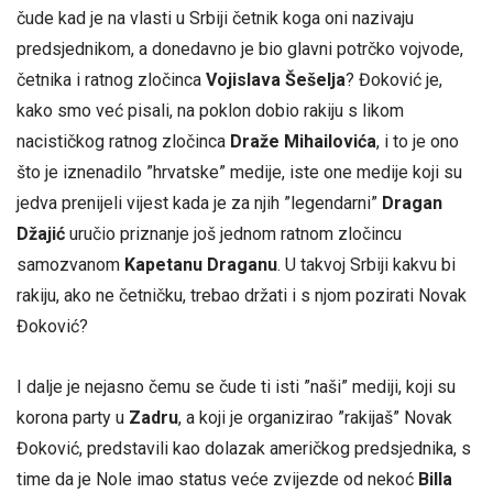
čude kad je na vlasti u Srbiji četnik koga oni nazivaju
predsjednikom, a donedavno je bio glavni potrčko vojvode,
četnika i ratnog zločinca
Vojislava Šešelja
? Đoković je,
kako smo već pisali, na poklon dobio rakiju s likom
nacističkog ratnog zločinca
Draže Mihailovića
, i to je ono
što je iznenadilo ”hrvatske” medije, iste one medije koji su
jedva prenijeli vijest kada je za njih ”legendarni”
Dragan
Džajić
uručio priznanje još jednom ratnom zločincu
samozvanom
Kapetanu Draganu
. U takvoj Srbiji kakvu bi
rakiju, ako ne četničku, trebao držati i s njom pozirati Novak
Đoković?
I dalje je nejasno čemu se čude ti isti ”naši” mediji, koji su
korona party u
Zadru
, a koji je organizirao ”rakijaš” Novak
Đoković, predstavili kao dolazak američkog predsjednika, s
time da je Nole imao status veće zvijezde od nekoć
Billa