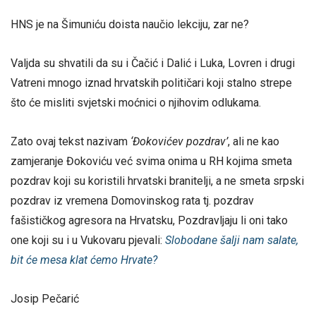
HNS je na Šimuniću doista naučio lekciju, zar ne?
Valjda su shvatili da su i Čačić i Dalić i Luka, Lovren i drugi
Vatreni mnogo iznad hrvatskih političari koji stalno strepe
što će misliti svjetski moćnici o njihovim odlukama.
Zato ovaj tekst nazivam
‘Đokovićev pozdrav’
, ali ne kao
zamjeranje Đokoviću već svima onima u RH kojima smeta
pozdrav koji su koristili hrvatski branitelji, a ne smeta srpski
pozdrav iz vremena Domovinskog rata tj. pozdrav
fašističkog agresora na Hrvatsku, Pozdravljaju li oni tako
one koji su i u Vukovaru pjevali:
Slobodane šalji nam salate,
bit će mesa klat ćemo Hrvate?
Josip Pečarić