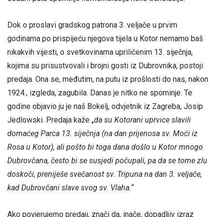
Dok o proslavi gradskog patrona 3. veljače u prvim
godinama po prispijeću njegova tijela u Kotor nemamo baš
nikakvih vijesti, o svetkovinama upriličenim 13. siječnja,
kojima su prisustvovali i brojni gosti iz Dubrovnika, postoji
predaja. Ona se, međutim, na putu iz prošlosti do nas, nakon
1924., izgleda, zagubila. Danas je nitko ne spominje. Te
godine objavio ju je naš Bokelj, odvjetnik iz Zagreba, Josip
Jedlowski. Predaja kaže „
da su Kotorani uprvice slavili
domaćeg Parca 13. siječnja (na dan prijenosa sv. Moći iz
Rosa u Kotor), ali pošto bi toga dana došlo u Kotor mnogo
Dubrovčana, često bi se susjedi počupali, pa da se tome zlu
doskoči, preniješe svečanost sv. Tripuna na dan 3. veljače,
kad Dubrovčani slave svog sv. Vlaha.“
Ako povjerujemo predaji, znači da, inače, dopadljiv izraz