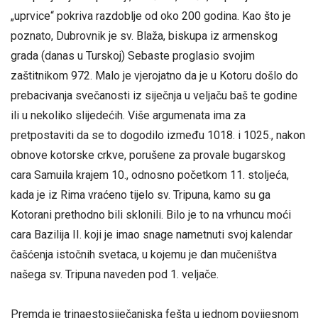
„uprvice“ pokriva razdoblje od oko 200 godina. Kao što je
poznato, Dubrovnik je sv. Blaža, biskupa iz armenskog
grada (danas u Turskoj) Sebaste proglasio svojim
zaštitnikom 972. Malo je vjerojatno da je u Kotoru došlo do
prebacivanja svečanosti iz siječnja u veljaču baš te godine
ili u nekoliko slijedećih. Više argumenata ima za
pretpostaviti da se to dogodilo između 1018. i 1025., nakon
obnove kotorske crkve, porušene za provale bugarskog
cara Samuila krajem 10., odnosno početkom 11. stoljeća,
kada je iz Rima vraćeno tijelo sv. Tripuna, kamo su ga
Kotorani prethodno bili sklonili. Bilo je to na vrhuncu moći
cara Bazilija II. koji je imao snage nametnuti svoj kalendar
čašćenja istočnih svetaca, u kojemu je dan mučeništva
našega sv. Tripuna naveden pod 1. veljače.
Premda je trinaestosiječanjska fešta u jednom povijesnom