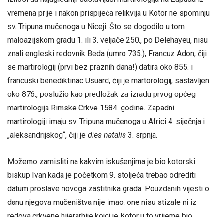
vremena prije i nakon prispijeća relikvija u Kotor ne spominju
sv. Tripuna mučenoga u Niceji. Što se dogodilo u tom
maloazijskom gradu 1. ili 3. veljače 250., po Delehayeu, nisu
znali engleski redovnik Beda (umro 735.), Francuz Adon, čiji
se martirologij (prvi bez praznih dana!) datira oko 855. i
francuski benediktinac Usuard, čiji je martorologij, sastavljen
oko 876., poslužio kao predložak za izradu prvog općeg
martirologija Rimske Crkve 1584. godine. Zapadni
martirologiji imaju sv. Tripuna mučenoga u Africi 4. siječnja i
„aleksandrijskog“, čiji je
dies natalis
3. srpnja.
Možemo zamisliti na kakvim iskušenjima je bio kotorski
biskup Ivan kada je početkom 9. stoljeća trebao odrediti
datum proslave novoga zaštitnika grada. Pouzdanih vijesti o
danu njegova mučeništva nije imao, one nisu stizale ni iz
redova crkvene hijerarhije kojoj je Kotor u to vrijeme bio