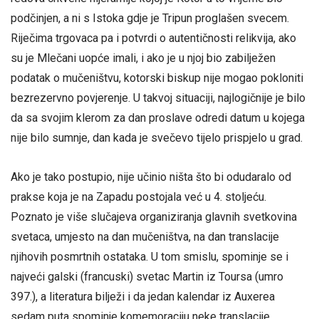
podčinjen, a ni s Istoka gdje je Tripun proglašen svecem.
Riječima trgovaca pa i potvrdi o autentičnosti relikvija, ako
su je Mlečani uopće imali, i ako je u njoj bio zabilježen
podatak o mučeništvu, kotorski biskup nije mogao pokloniti
bezrezervno povjerenje. U takvoj situaciji, najlogičnije je bilo
da sa svojim klerom za dan proslave odredi datum u kojega
nije bilo sumnje, dan kada je svečevo tijelo prispjelo u grad.
Ako je tako postupio, nije učinio ništa što bi odudaralo od
prakse koja je na Zapadu postojala već u 4. stoljeću.
Poznato je više slučajeva organiziranja glavnih svetkovina
svetaca, umjesto na dan mučeništva, na dan translacije
njihovih posmrtnih ostataka. U tom smislu, spominje se i
najveći galski (francuski) svetac Martin iz Toursa (umro
397.), a literatura bilježi i da jedan kalendar iz Auxerea
sedam puta spominje komemoraciju neke translacije.