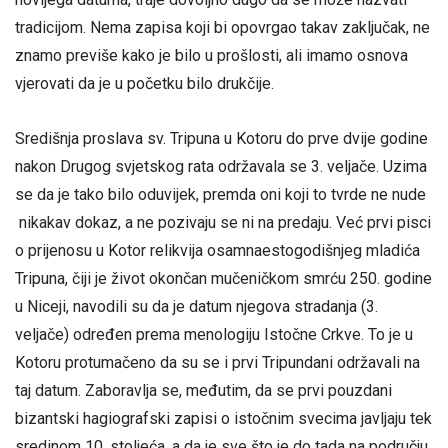
tradicijom. Nema zapisa koji bi opovrgao takav zaključak, ne
znamo previše kako je bilo u prošlosti, ali imamo osnova
vjerovati da je u početku bilo drukčije.
Središnja proslava sv. Tripuna u Kotoru do prve dvije godine
nakon Drugog svjetskog rata održavala se 3. veljače. Uzima
se da je tako bilo oduvijek, premda oni koji to tvrde ne nude
nikakav dokaz, a ne pozivaju se ni na predaju. Već prvi pisci
o prijenosu u Kotor relikvija osamnaestogodišnjeg mladića
Tripuna, čiji je život okončan mučeničkom smrću 250. godine
u Niceji, navodili su da je datum njegova stradanja (3.
veljače) određen prema menologiju Istočne Crkve. To je u
Kotoru protumačeno da su se i prvi Tripundani održavali na
taj datum. Zaboravlja se, međutim, da se prvi pouzdani
bizantski hagiografski zapisi o istočnim svecima javljaju tek
sredinom 10. stoljeća, a da je sve što je do tada na području