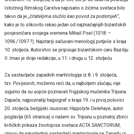
Istočnog Rimskog Carstva napisano o žićima svetaca bilo
takvo da je
„čitateljima služilo kao povod za podsmjeh“
,
kako je to slikovito rekao jedan od najznačajnijih bizantskih
povjesničara svojega vremena Mihail Psel (1018. –
1096./1097.?). Najstariji sačuvani menologij potječe s kraja
10. stoljeća. Autorstvo se pripisuje bizantskom caru Baziliju
II. Imao je dvije redakcije, u 11. i drugu u 12. stoljeću.
Za sastavljače zapadnih martirologija iz 8. i 9. stoljeća,
tzv.
Povijesnih
, možemo reći da, u najboljem slučaju, nije
sigurno da su uopće poznavali frigijskog mučenika Tripuna.
Dapače, najpoznatiji hagiograf s kraja 19. i u prvoj polovici
20. stoljeća, belgijski isusovac Hippolyte Delehaye, autor
poglavlja (65 stranica) o našem sv. Tripunu u poznatoj zbirci
kritičkih prikaza životopisa svetaca
ACTA SANCTORUM
,
iznosi da najugledniji sastavljači martirologija na Zapadu iz