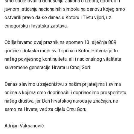
smo sudjelovali u donošenju Zakona o izboru, upotrebi i
javnom isticanju nacionalnih simbola na osnovu kojeg smo
ostvarili pravo da se danas u Kotoru i Tivtu vijori, uz
crnogorsku i hrvatska zastava.
Obilježavamo ovaj praznik na spomen 13. siječnja 809.
godine i dolaska moći sv. Tripuna u Kotor. Potvrda je to
našeg povijesnog kontinuiteta, ali i nacionalnog vitaliteta
suvremene generacije Hrvata u Crnoj Gori.
Danas slavimo u zajedništvu s našim prijateljima i svima
onima s kojima smo doprinosili i doprinosimo prosperitetu
našeg društva, jer Dan hrvatskog naroda je značajan, ne
samo za Hrvate, već za cijelu Crnu Goru.
Adrijan Vuksanović,