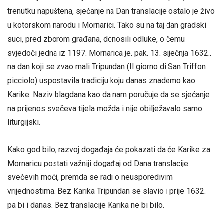
trenutku napuštena, sjećanje na Dan translacije ostalo je živo
u kotorskom narodu i Mornarici. Tako su na taj dan gradski
suci, pred zborom građana, donosili odluke, o čemu
svjedoči jedna iz 1197. Mornarica je, pak, 13. siječnja 1632.,
na dan koji se zvao mali Tripundan (Il giorno di San Triffon
picciolo) uspostavila tradiciju koju danas znademo kao
Karike. Naziv blagdana kao da nam poručuje da se sjećanje
na prijenos svečeva tijela možda i nije obilježavalo samo
liturgijski.
Kako god bilo, razvoj događaja će pokazati da će Karike za
Mornaricu postati važniji događaj od Dana translacije
svečevih moći, premda se radi o neusporedivim
vrijednostima. Bez Karika Tripundan se slavio i prije 1632.
pa bi i danas. Bez translacije Karika ne bi bilo.