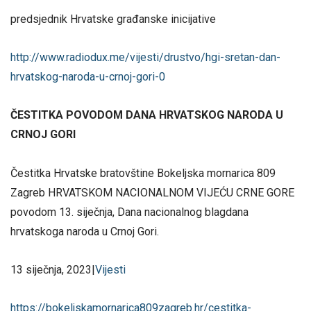
predsjednik Hrvatske građanske inicijative
http://www.radiodux.me/vijesti/drustvo/hgi-sretan-dan-
hrvatskog-naroda-u-crnoj-gori-0
ČESTITKA POVODOM DANA HRVATSKOG NARODA U
CRNOJ GORI
Čestitka Hrvatske bratovštine Bokeljska mornarica 809
Zagreb HRVATSKOM NACIONALNOM VIJEĆU CRNE GORE
povodom 13. siječnja, Dana nacionalnog blagdana
hrvatskoga naroda u Crnoj Gori.
13 siječnja, 2023|
Vijesti
https://bokeljskamornarica809zagreb.hr/cestitka-