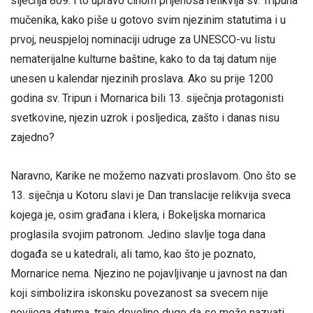
siječnja 809. i to upravo činom prijenosa relikvija sv. Tripuna
mučenika, kako piše u gotovo svim njezinim statutima i u
prvoj, neuspjeloj nominaciji udruge za UNESCO-vu listu
nematerijalne kulturne baštine, kako to da taj datum nije
unesen u kalendar njezinih proslava. Ako su prije 1200
godina sv. Tripun i Mornarica bili 13. siječnja protagonisti
svetkovine, njezin uzrok i posljedica, zašto i danas nisu
zajedno?
Naravno, Karike ne možemo nazvati proslavom. Ono što se
13. siječnja u Kotoru slavi je Dan translacije relikvija sveca
kojega je, osim građana i klera, i Bokeljska mornarica
proglasila svojim patronom. Jedino slavlje toga dana
događa se u katedrali, ali tamo, kao što je poznato,
Mornarice nema. Njezino ne pojavljivanje u javnost na dan
koji simbolizira iskonsku povezanost sa svecem nije
novijega datuma, traje dovoljno dugo da se može nazvati