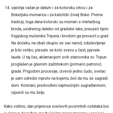
siječnja važan je datum i za kotorsku crkvu i za
Bokeljsku mornaricu i za katolički živalj Boke. Prema
tradiciji, toga dana kotorski su mornari s mletačkog
broda, usidrenog daleko od gradske luke, preuzeli tijelo
frigijskog mučenika Tripuna i brodom ga prevezli u grad.
Na dočeku, na obali okupio se sav narod, oduševljenje
je bilo veliko, plesalo se kolo svecu u čast, pjevale
laude. U taj čas, aklamacijom svih stanovnika sv. Tripun
proglašen je glavnim zaštitnikom (
primario patrono
)
grada. Prigodom procesije, izvevši jedno čudo, svetac
je sam odredio mjesto na kojemu želi da mu se sagradi
dom. Kotorani, predvođeni najimućnijim sugrađaninom,
ispunili su mu želju.
Kako vidimo, dan prijenosa svečevih posmrtnih ostataka bio