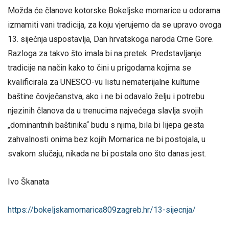
Možda će članove kotorske Bokeljske mornarice u odorama
izmamiti vani tradicija, za koju vjerujemo da se upravo ovoga
13. siječnja uspostavlja, Dan hrvatskoga naroda Crne Gore.
Razloga za takvo što imala bi na pretek. Predstavljanje
tradicije na način kako to čini u prigodama kojima se
kvalificirala za UNESCO-vu listu nematerijalne kulturne
baštine čovječanstva, ako i ne bi odavalo želju i potrebu
njezinih članova da u trenucima najvećega slavlja svojih
„dominantnih baštinika“ budu s njima, bila bi lijepa gesta
zahvalnosti onima bez kojih Mornarica ne bi postojala, u
svakom slučaju, nikada ne bi postala ono što danas jest.
Ivo Škanata
https://bokeljskamornarica809zagreb.hr/13-sijecnja/