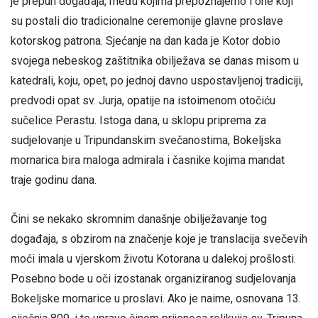
je prepun događaja, među kojima prepoznajemo i one koji
su postali dio tradicionalne ceremonije glavne proslave
kotorskog patrona. Sjećanje na dan kada je Kotor dobio
svojega nebeskog zaštitnika obilježava se danas misom u
katedrali, koju, opet, po jednoj davno uspostavljenoj tradiciji,
predvodi opat sv. Jurja, opatije na istoimenom otočiću
sučelice Perastu. Istoga dana, u sklopu priprema za
sudjelovanje u Tripundanskim svečanostima, Bokeljska
mornarica bira maloga admirala i časnike kojima mandat
traje godinu dana.
Čini se nekako skromnim današnje obilježavanje tog
događaja, s obzirom na značenje koje je translacija svečevih
moći imala u vjerskom životu Kotorana u dalekoj prošlosti.
Posebno bode u oči izostanak organiziranog sudjelovanja
Bokeljske mornarice u proslavi. Ako je naime, osnovana 13.