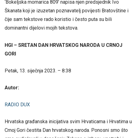
‘Bokeljska mornarica 809’ napisa njen predsjednik Ivo
Škanata koji je izuzetan poznavatelj povijesti Bratovštine i
čije sam tekstove rado koristio i često puta su bili
dominantni dijelovi mojih tekstova.
HGI – SRETAN DAN HRVATSKOG NARODA U CRNOJ
GORI
Petak, 13. siječnja 2023. – 8:38
Autor:
RADIO DUX
Hrvatska građanska inicijativa svim Hrvaticama i Hrvatima u
Crnoj Gori čestita Dan hrvatskog naroda. Ponosni smo što