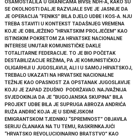
OSAMOSTALILA U GRANICAMA BIVŠE NDH-A, KAKO SU
SE OKOLNOSTI DALJE RAZVIJALE SVE JE JASNIJE DA
JE OPERACIJA “FENIKS” BILA DJELO UDBE I KOS-A. NJU
TREBA STAVITI U KONTEKST TADAŠNJEG VREMENA
KOJE JE OBILJEŽENO “HRVATSKIM PROLJEĆEM” KAO
ISTINSKIM POKRETOM ZA HRVATSKE NACIONALNE
INTERESE UNUTAR KOMUNISTIČKE DAKLE
TOTALITARNE FEDERACIJE. TO JE BIO POČETAK
DESTABILIZACIJE REŽIMA, PA JE KOMUNISTIČKOJ
OLIGARHIJI U JUGOSLAVIJI, ALI I U SAMOJ HRVATSKOJ,
TREBALO UKAZATI NA HRVATSKE NACIONALNE
TEŽNJE KAO OPASNOST ZA OPSTANAK JUGOSLAVIJE
KOJU JE ZAPAD ZDUŠNO PODRŽAVAO. NAJVAŽNIJA
SVJEDOKINJA DA JE “BUGOJANSKA SKUPINA” BILA
PROJEKT UDBE BILA JE SUPRUGA ABROZA ANDRIĆA
RUŽA ANDRIĆ KOJA JE U SIDNEJSKOM
EMIGRANTSKOM TJEDNIKU “SPREMNOST” OBJAVILA
SERIJU ČLANAKA NA TU TEMU, RASKRINKAJUĆI
“HRVATSKO REVOLUCIOINARNO BRATSTVO” KAO