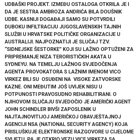
UDBAŠKI PROJEKT. IZMEĐU OSTALOGA OTKRILA JE I
DA JE SESTRA AMBROZA ANDRIĆA BILA DOUŠNIK
UDBE. KASNIJI DOGAĐAJI SAMO SU POTVRDILI
DUBOKU INFILTRACIJU JUGOSLAVENSKIH TAJNIH
SLUŽBI U HRVATSKE POLITIČKE ORGANIZACIJE U
AUSTRALIJI. NAJPOZNATIJI JE SLUČAJ TZV.
“SIDNEJSKE ŠESTORKE” KOJI SU LAŽNO OPTUŽENI ZA
PRIPREMANJE NIZA TERORISTIČKIH AKATA U
SYDNEYU. NA TEMELJU LAŽNOG SVJEDOČENJA
AGENTA PROVOKATORA S LAŽNIM IMENOM VICO
VIRKEZ BILI SU OSUĐENI NA VISOKE ZATVORSKE
KAZNE. ONI MEĐUTIM JOŠ UVIJEK NISU U
POTPUNOSTI PRAVOSUDNO REHABILITIRANI. O
NJIHOVOM SLUČAJU SVJEDOČIO JE AMERIČKI AGENT
JOHN SCHINDLER BIVŠI ZAPOSLENIK U
NAJTAJNOVITIJOJ AMERIČKOJ OBAVJEŠTAJNOJ
AGENCIJI NSA (NATIONAL SECURITY AGENCY) KOJA
PRISLUŠKUJE ELEKTRONSKE RAZGOVORE U CIJELOME
SVIJETU, PA JE OTKRIO VEZU VICE VIRKEZA SA