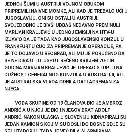
JEDNOJ ŠUMI U AUSTRIJI VOJNOM OBUKOM
PRIPREMILI NAIVNE MOMKE, ALI KAD JE TREBALO UĆI U
JUGOSLAVIJU. ONI SU OSTALI U AUSTRIJI.
SVOJEDOBNO JE BIVŠI UDBAŠ NEDAVNO PREMINULI
MARIJAN KRALJEVIĆ U JEDNOJ EMISIJI NA HTV-U
IZJAVIO DA JE TADA KAO JUGOSLAVENSKI KONZUL U
FRANKFURTU ČUO ZA PRIPREMANJE OPERACIJE, PA
JE TO DOJAVIO U BEOGRAD, ALI MU JE PORUČENO DA
SE NE DIRA U TO. USPUT REČENO KRAJEM 70-TIH
GODINA MARIJAN KRALJEVIĆ JE TREBAO STUPITI NA
DUŽNOST GENERALNOG KONZULA U AUSTRALIJI, ALI
JE AUSTRALSKA VLADA ODBILA DATI AGREMAN ZA
NJEGA.
VOĐA SKUPINE OD 19 ČLANOVA BIO JE AMBROZ
ANDRIĆ A U NJOJ JE BIO I NJEGOV BRAT ADOLF
ANDRIĆ. NAKON ULASKA U SLOVENIJU KIDNAPIRALI SU
JEDAN KAMION S KOJIM SU DOŠLI DO BOSNE GDJE SU
SE I UTABORILI. TADA JE VEĆ BILA ALARMIRANA