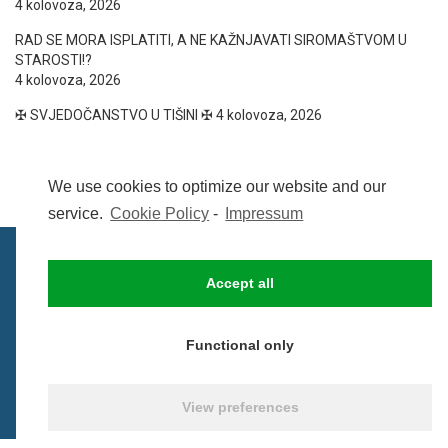
4 kolovoza, 2026
RAD SE MORA ISPLATITI, A NE KAŽNJAVATI SIROMAŠTVOM U
STAROSTI!?
4 kolovoza, 2026
✠ SVJEDOČANSTVO U TIŠINI ✠
4 kolovoza, 2026
We use cookies to optimize our website and our
service.
Cookie Policy
-
Impressum
Accept all
IMPRESSUM
UVIJETI KORIŠTENJA
COOKIE POLICY (EU)
Functional only
© BezCenzure 2017 - Izradio i održava
Inpendio
View preferences