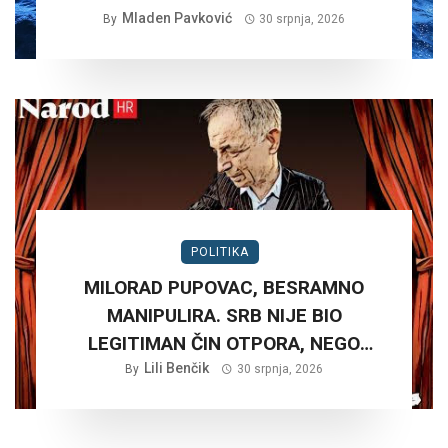
Mladen Pavković
By
30 srpnja, 2026
POLITIKA
MILORAD PUPOVAC, BESRAMNO
MANIPULIRA. SRB NIJE BIO
LEGITIMAN ČIN OTPORA, NEGO
PLANSKA ČETNIČKA AGRESIJA SA
Lili Benčik
By
30 srpnja, 2026
CILJEM STVARANJA VELIKE SRBIJE