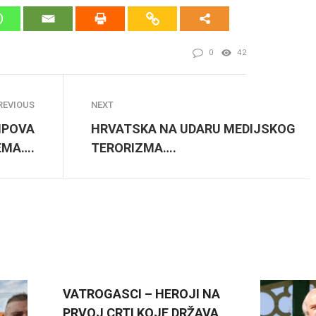
0
42
REVIOUS
NEXT
MPOVA
HRVATSKA NA UDARU MEDIJSKOG
EMA….
TERORIZMA….
VATROGASCI – HEROJI NA
PRVOJ CRTI KOJE DRŽAVA