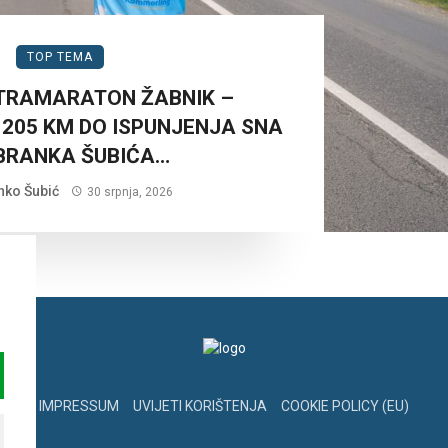
TOP TEMA
LTRAMARATON ŽABNIK –
 205 KM DO ISPUNJENJA SNA
BRANKA ŠUBIĆA…
nko Šubić
30 srpnja, 2026
IMPRESSUM
UVIJETI KORIŠTENJA
COOKIE POLICY (EU)