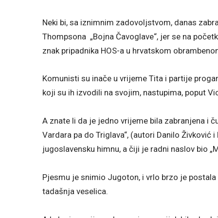
Neki bi, sa iznimnim zadovoljstvom, danas zabra
Thompsona „Bojna Čavoglave“, jer se na početku
znak pripadnika HOS-a u hrvatskom obramben
Komunisti su inače u vrijeme Tita i partije pro
koji su ih izvodili na svojim, nastupima, poput V
A znate li da je jedno vrijeme bila zabranjena 
Vardara pa do Triglava“, (autori Danilo Živković i
jugoslavensku himnu, a čiji je radni naslov bio 
Pjesmu je snimio Jugoton, i vrlo brzo je postala 
tadašnja veselica.