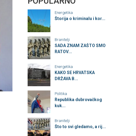
POPULARNO
Energetika
Štorija o kriminalu i kor...
Branitelji
SADA ZNAM ZAŠTO SMO
RATOV...
Energetika
KAKO SE HRVATSKA
DRŽAVA B...
Politika
Republika dubrovačkog
kuk...
Branitelji
Što to svi gledamo, a rij...