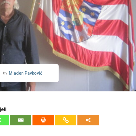
Mladen Pavković
By
eli