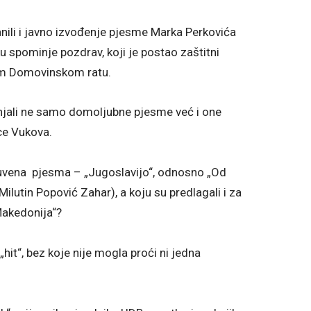
nili i javno izvođenje pjesme Marka Perkovića
 spominje pozdrav, koji je postao zaštitni
om Domovinskom ratu.
ganjali ne samo domoljubne pjesme već i one
ice Vukova.
i čuvena pjesma – „Jugoslavijo“, odnosno „Od
 Milutin Popović Zahar), a koju su predlagali i za
„Makedonija“?
„hit“, bez koje nije mogla proći ni jedna