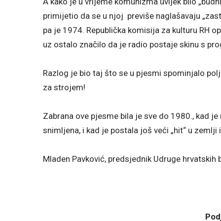
A kako je u vrijeme komunizma uvijek bilo „budnih
primijetio da se u njoj previše naglašavaju „zast
pa je 1974. Republička komisija za kulturu RH 
uz ostalo značilo da je radio postaje skinu s pr
Razlog je bio taj što se u pjesmi spominjalo polj
za strojem!
Zabrana ove pjesme bila je sve do 1980., kad je
snimljena, i kad je postala još veći „hit“ u zemlji
Mladen Pavković, predsjednik Udruge hrvatskih
Podj