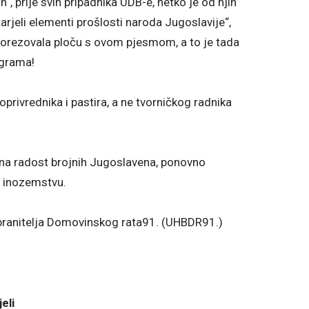
“, prije svih pripadnika UDB-e, netko je od njih
arjeli elementi prošlosti naroda Jugoslavije“,
oporezovala ploču s ovom pjesmom, a to je tada
ograma!
oprivrednika i pastira, a ne tvorničkog radnika
 na radost brojnih Jugoslavena, ponovno
 i inozemstvu.
 branitelja Domovinskog rata91. (UHBDR91.)
eli