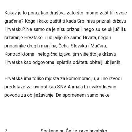
Kakav je to poraz kao društva, zato što nismo zaštitili svoje
građane? Koga i kako zaštititi kada Srbi nisu priznali državu
Hrvatsku? Ne samo da je nisu priznali, nego su se uključili u
razaranje Hrvatske i ubijanje ne samo Hrvata, nego i
pripadnike drugih manjina, Čeha, Slovaka i Mađara.
Kontradiktorna i nelogična izjava, tim više što je država
Hrvatska kao odgovorna isplatila odštetu obitelji ubijenih.
Hrvatska ima toliko mjesta za komemoraciju, ali ne izvodi
predstave za javnost kao SNV. A imala bi svakodnevno
povoda za obilježavanje. Da spomenem samo neke:
7.
Spaljene su Ćelije, prvo hrvatsko