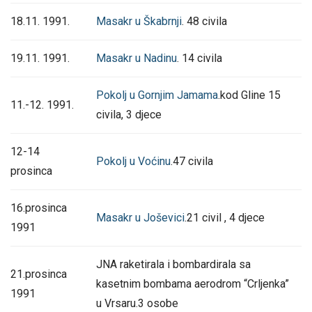
18.11. 1991.
Masakr u Škabrnji
. 48 civila
19.11. 1991.
Masakr u Nadinu
. 14 civila
Pokolj u Gornjim Jamama
.kod Gline 15
11.-12. 1991.
civila, 3 djece
12-14
Pokolj u Voćinu
.47 civila
prosinca
16.prosinca
Masakr u Joševici
.21 civil , 4 djece
1991
JNA raketirala i bombardirala sa
21.prosinca
kasetnim bombama aerodrom “Crljenka”
1991
u Vrsaru.3 osobe