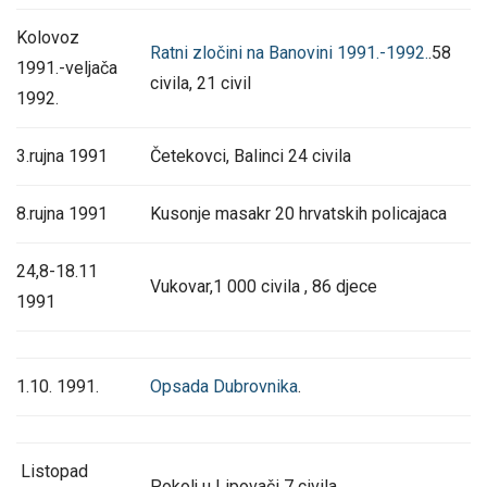
Kolovoz
Ratni zločini na Banovini 1991.-1992.
.58
1991.-veljača
civila, 21 civil
1992.
3.rujna 1991
Četekovci, Balinci 24 civila
8.rujna 1991
Kusonje masakr 20 hrvatskih policajaca
24,8-18.11
Vukovar,1 000 civila , 86 djece
1991
1.10. 1991.
Opsada Dubrovnika
.
Listopad
Pokolj u Lipovači 7 civila