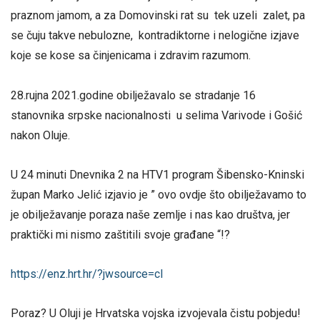
praznom jamom, a za Domovinski rat su tek uzeli zalet, pa
se čuju takve nebulozne, kontradiktorne i nelogične izjave
koje se kose sa činjenicama i zdravim razumom.
28.rujna 2021.godine obilježavalo se stradanje 16
stanovnika srpske nacionalnosti u selima Varivode i Gošić
nakon Oluje.
U 24 minuti Dnevnika 2 na HTV1 program Šibensko-Kninski
župan Marko Jelić izjavio je ” ovo ovdje što obilježavamo to
je obilježavanje poraza naše zemlje i nas kao društva, jer
praktički mi nismo zaštitili svoje građane “!?
https://enz.hrt.hr/?jwsource=cl
Poraz? U Oluji je Hrvatska vojska izvojevala čistu pobjedu!