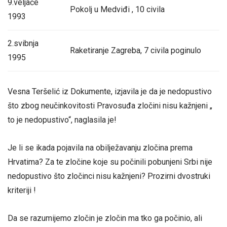
9.veljače
Pokolj u Medviđi , 10 civila
1993
2.svibnja
Raketiranje Zagreba, 7 civila poginulo
1995
Vesna Teršelić iz Dokumente, izjavila je da je nedopustivo
što zbog neučinkovitosti Pravosuđa zločini nisu kažnjeni „
to je nedopustivo“, naglasila je!
Je li se ikada pojavila na obilježavanju zločina prema
Hrvatima? Za te zločine koje su počinili pobunjeni Srbi nije
nedopustivo što zločinci nisu kažnjeni? Prozirni dvostruki
kriteriji !
Da se razumijemo zločin je zločin ma tko ga počinio, ali