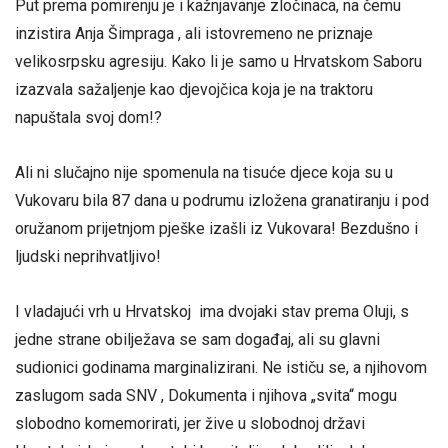
Put prema pomirenju je i kažnjavanje zločinaca, na čemu
inzistira Anja Šimpraga , ali istovremeno ne priznaje
velikosrpsku agresiju. Kako li je samo u Hrvatskom Saboru
izazvala sažaljenje kao djevojčica koja je na traktoru
napuštala svoj dom!?
Ali ni slučajno nije spomenula na tisuće djece koja su u
Vukovaru bila 87 dana u podrumu izložena granatiranju i pod
oružanom prijetnjom pješke izašli iz Vukovara! Bezdušno i
ljudski neprihvatljivo!
I vladajući vrh u Hrvatskoj ima dvojaki stav prema Oluji, s
jedne strane obilježava se sam događaj, ali su glavni
sudionici godinama marginalizirani. Ne ističu se, a njihovom
zaslugom sada SNV , Dokumenta i njihova „svita“ mogu
slobodno komemorirati, jer žive u slobodnoj državi