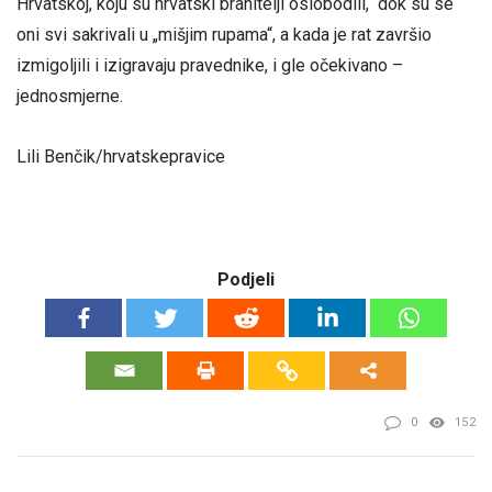
Hrvatskoj, koju su hrvatski branitelji oslobodili, dok su se
oni svi sakrivali u „mišjim rupama“, a kada je rat završio
izmigoljili i izigravaju pravednike, i gle očekivano –
jednosmjerne.
Lili Benčik/hrvatskepravice
Podjeli
0
152