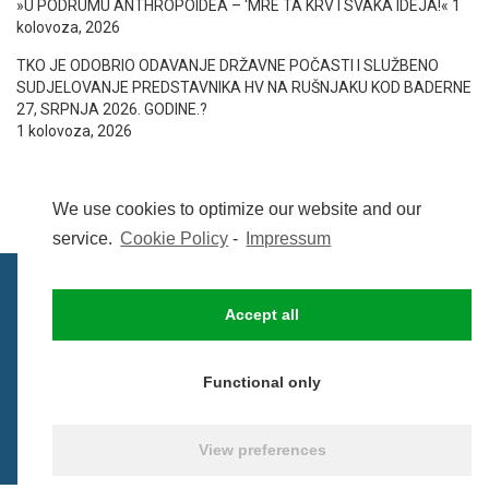
»U PODRUMU ANTHROPOIDEA – ‘MRE TA KRV I SVAKA IDEJA!«
1
kolovoza, 2026
TKO JE ODOBRIO ODAVANJE DRŽAVNE POČASTI I SLUŽBENO
SUDJELOVANJE PREDSTAVNIKA HV NA RUŠNJAKU KOD BADERNE
27, SRPNJA 2026. GODINE.?
1 kolovoza, 2026
We use cookies to optimize our website and our
service.
Cookie Policy
-
Impressum
Accept all
IMPRESSUM
UVIJETI KORIŠTENJA
COOKIE POLICY (EU)
Functional only
© BezCenzure 2017 - Izradio i održava
Inpendio
View preferences