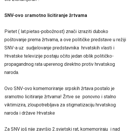
SNV-ovo sramotno licitiranje žrtvama
Pietet ( lat.pietas-pobožnost) znači izraziti duboko
poštovanje prema žrtvama, a ove političke predstave u režiji
SNV-a uz sudjelovanje predstavnika hrvatskih vlasti i
Hrvatske televizije postaju očito jedan oblik političko-
propagandnog rata uperenog direktno protiv hrvatskog
naroda.
Ovo SNV-ovo komemoriranje srpskih žrtava postalo je
sramotno licitiranje žrtvama! Žrtve se ponovno i stalno
viktimizira, zloupotrebljava za stigmatizaciju hrvatskog
naroda i države Hrvatske
Za SNV još nije završio 2.svjetski rat, komemoriraju i nad