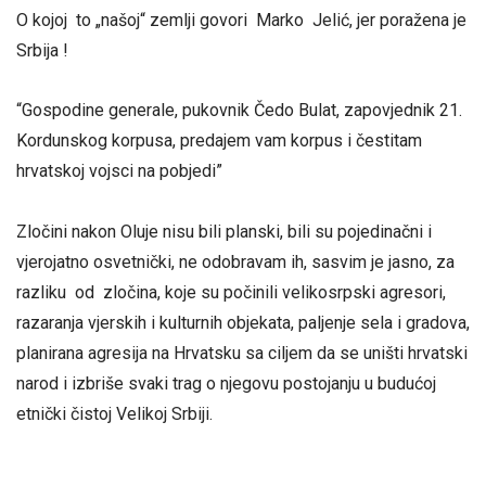
O kojoj to „našoj“ zemlji govori Marko Jelić, jer poražena je
Srbija !
“Gospodine generale, pukovnik Čedo Bulat, zapovjednik 21.
Kordunskog korpusa, predajem vam korpus i čestitam
hrvatskoj vojsci na pobjedi”
Zločini nakon Oluje nisu bili planski, bili su pojedinačni i
vjerojatno osvetnički, ne odobravam ih, sasvim je jasno, za
razliku od zločina, koje su počinili velikosrpski agresori,
razaranja vjerskih i kulturnih objekata, paljenje sela i gradova,
planirana agresija na Hrvatsku sa ciljem da se uništi hrvatski
narod i izbriše svaki trag o njegovu postojanju u budućoj
etnički čistoj Velikoj Srbiji.