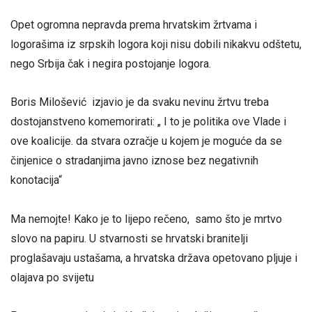
Opet ogromna nepravda prema hrvatskim žrtvama i
logorašima iz srpskih logora koji nisu dobili nikakvu odštetu,
nego Srbija čak i negira postojanje logora.
Boris Milošević izjavio je da svaku nevinu žrtvu treba
dostojanstveno komemorirati: „ I to je politika ove Vlade i
ove koalicije. da stvara ozračje u kojem je moguće da se
činjenice o stradanjima javno iznose bez negativnih
konotacija“
Ma nemojte! Kako je to lijepo rečeno, samo što je mrtvo
slovo na papiru. U stvarnosti se hrvatski branitelji
proglašavaju ustašama, a hrvatska država opetovano pljuje i
olajava po svijetu