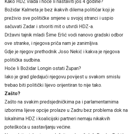
Kako HDZ vlada i hoće li nastaviti još 4 godine?
Božidar Kalmeta je bez ikakvih dilema političar koji je
preživio sve političke smjene u svojoj stranci i uspio
sačuvati Zadar i stvoriti mit o utvrdi HDZ-a.
Državni tajnik mladi Šime Erlić vodi nanovo gradski odbor
ove stranke, i njegova priča nam je zanimljiva.
Gdje je njegov prethodnik Joso Nekić i kakva je njegova
politička sudbina.
Hoće li Božidar Longin ostati Župan?
Iako je grad gledajući njegovu povijest u svakom smislu
trebao biti politički lijevo orijentiran to nije tako.
Zašto?
Zašto na svakim predsjedničkima pa i parlamentarnima
izborima lijeve opcije prolaze u Zadru bez problema dok na
lokalnima HDZ i koalicijski partneri nemaju nikakvih
poteškoća u sastavljanju većine.