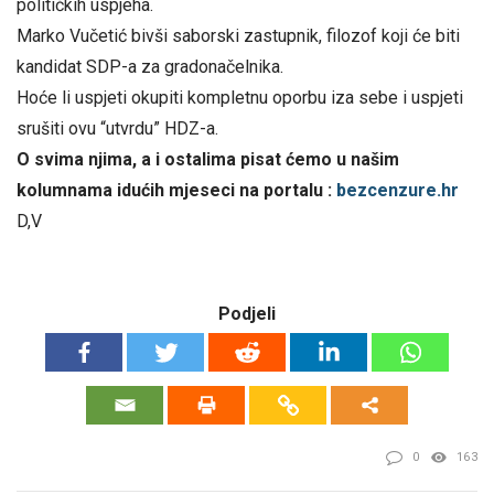
političkih uspjeha.
Marko Vučetić bivši saborski zastupnik, filozof koji će biti
kandidat SDP-a za gradonačelnika.
Hoće li uspjeti okupiti kompletnu oporbu iza sebe i uspjeti
srušiti ovu “utvrdu” HDZ-a.
O svima njima, a i ostalima pisat ćemo u našim
kolumnama idućih mjeseci na portalu :
bezcenzure.hr
D,V
Podjeli
0
163