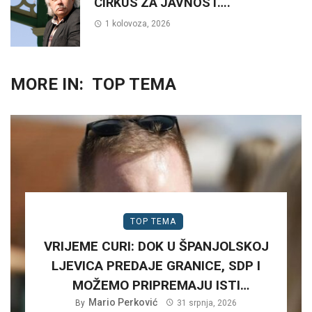
CIRKUS ZA JAVNOST….
1 kolovoza, 2026
MORE IN:
TOP TEMA
TOP TEMA
VRIJEME CURI: DOK U ŠPANJOLSKOJ
LJEVICA PREDAJE GRANICE, SDP I
MOŽEMO PRIPREMAJU ISTI
SCENARIJ ZA HRVATSKU….
Mario Perković
By
31 srpnja, 2026