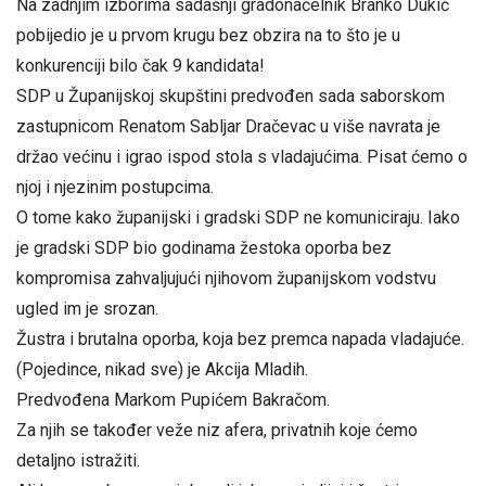
Na zadnjim izborima sadašnji gradonačelnik Branko Dukić
pobijedio je u prvom krugu bez obzira na to što je u
konkurenciji bilo čak 9 kandidata!
SDP u Županijskoj skupštini predvođen sada saborskom
zastupnicom Renatom Sabljar Dračevac u više navrata je
držao većinu i igrao ispod stola s vladajućima. Pisat ćemo o
njoj i njezinim postupcima.
O tome kako županijski i gradski SDP ne komuniciraju. Iako
je gradski SDP bio godinama žestoka oporba bez
kompromisa zahvaljujući njihovom županijskom vodstvu
ugled im je srozan.
Žustra i brutalna oporba, koja bez premca napada vladajuće.
(Pojedince, nikad sve) je Akcija Mladih.
Predvođena Markom Pupićem Bakračom.
Za njih se također veže niz afera, privatnih koje ćemo
detaljno istražiti.