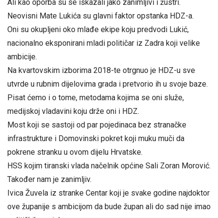
Ali kao oporba su se iskazali jako zanimljivi i žustri.
Neovisni Mate Lukića su glavni faktor opstanka HDZ-a.
Oni su okupljeni oko mlađe ekipe koju predvodi Lukić,
nacionalno eksponirani mladi političar iz Zadra koji velike
ambicije.
Na kvartovskim izborima 2018-te otrgnuo je HDZ-u sve
utvrde u rubnim dijelovima grada i pretvorio ih u svoje baze.
Pisat ćemo i o tome, metodama kojima se oni služe,
medijskoj vladavini koju drže oni i HDZ.
Most koji se sastoji od par pojedinaca bez stranačke
infrastrukture i Domovinski pokret koji muku muči da
pokrene stranku u ovom dijelu Hrvatske.
HSS kojim tiranski vlada načelnik općine Sali Zoran Morović.
Također nam je zanimljiv.
Ivica Žuvela iz stranke Centar koji je svake godine najdoktor
ove županije s ambicijom da bude župan ali do sad nije imao