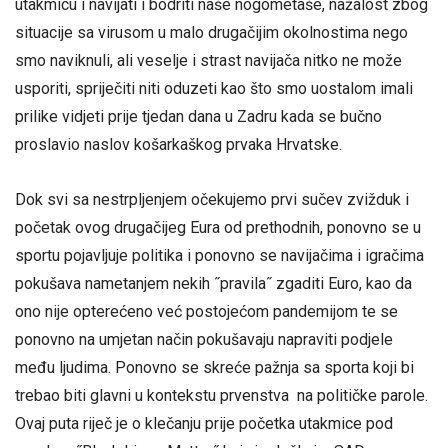
utakmicu i navijati i bodriti naše nogometaše, nažalost zbog
situacije sa virusom u malo drugačijim okolnostima nego
smo naviknuli, ali veselje i strast navijača nitko ne može
usporiti, spriječiti niti oduzeti kao što smo uostalom imali
prilike vidjeti prije tjedan dana u Zadru kada se bučno
proslavio naslov košarkaškog prvaka Hrvatske.
Dok svi sa nestrpljenjem očekujemo prvi sučev zvižduk i
početak ovog drugačijeg Eura od prethodnih, ponovno se u
sportu pojavljuje politika i ponovno se navijačima i igračima
pokušava nametanjem nekih ˝pravila˝ zgaditi Euro, kao da
ono nije opterećeno već postojećom pandemijom te se
ponovno na umjetan način pokušavaju napraviti podjele
među ljudima. Ponovno se skreće pažnja sa sporta koji bi
trebao biti glavni u kontekstu prvenstva na političke parole.
Ovaj puta riječ je o klečanju prije početka utakmice pod