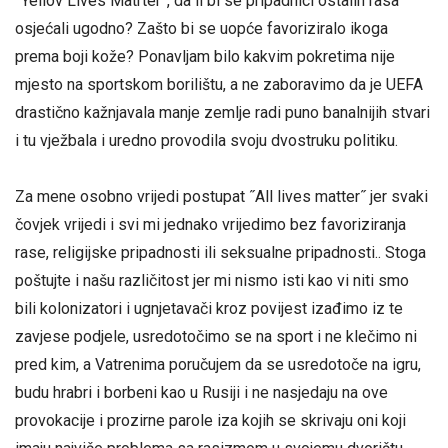
˝Yellov Lives Matrter˝, da li bi se pripadnici ostalih rasa
osjećali ugodno? Zašto bi se uopće favoriziralo ikoga
prema boji kože? Ponavljam bilo kakvim pokretima nije
mjesto na sportskom borilištu, a ne zaboravimo da je UEFA
drastično kažnjavala manje zemlje radi puno banalnijih stvari
i tu vježbala i uredno provodila svoju dvostruku politiku.
Za mene osobno vrijedi postupat ˝All lives matter˝ jer svaki
čovjek vrijedi i svi mi jednako vrijedimo bez favoriziranja
rase, religijske pripadnosti ili seksualne pripadnosti.. Stoga
poštujte i našu različitost jer mi nismo isti kao vi niti smo
bili kolonizatori i ugnjetavači kroz povijest izađimo iz te
zavjese podjele, usredotočimo se na sport i ne klečimo ni
pred kim, a Vatrenima poručujem da se usredotoče na igru,
budu hrabri i borbeni kao u Rusiji i ne nasjedaju na ove
provokacije i prozirne parole iza kojih se skrivaju oni koji