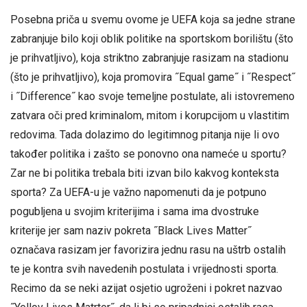
Posebna priča u svemu ovome je UEFA koja sa jedne strane
zabranjuje bilo koji oblik politike na sportskom borilištu (što
je prihvatljivo), koja striktno zabranjuje rasizam na stadionu
(što je prihvatljivo), koja promovira ˝Equal game˝ i ˝Respect˝
i ˝Difference˝ kao svoje temeljne postulate, ali istovremeno
zatvara oči pred kriminalom, mitom i korupcijom u vlastitim
redovima. Tada dolazimo do legitimnog pitanja nije li ovo
također politika i zašto se ponovno ona nameće u sportu?
Zar ne bi politika trebala biti izvan bilo kakvog konteksta
sporta? Za UEFA-u je važno napomenuti da je potpuno
pogubljena u svojim kriterijima i sama ima dvostruke
kriterije jer sam naziv pokreta ˝Black Lives Matter˝
označava rasizam jer favorizira jednu rasu na uštrb ostalih
te je kontra svih navedenih postulata i vrijednosti sporta.
Recimo da se neki azijat osjetio ugroženi i pokret nazvao