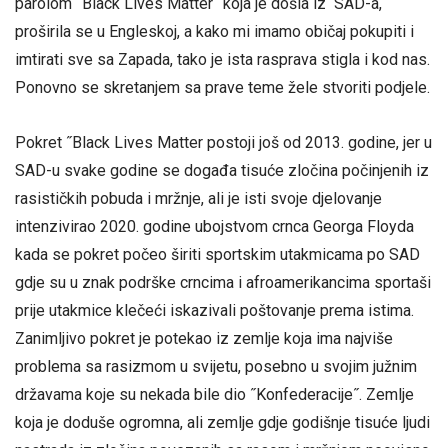
parolom ˝Black Lives Matter˝ koja je došla iz SAD-a,
proširila se u Engleskoj, a kako mi imamo običaj pokupiti i
imtirati sve sa Zapada, tako je ista rasprava stigla i kod nas.
Ponovno se skretanjem sa prave teme žele stvoriti podjele.
Pokret ˝Black Lives Matter postoji još od 2013. godine, jer u
SAD-u svake godine se događa tisuće zločina počinjenih iz
rasističkih pobuda i mržnje, ali je isti svoje djelovanje
intenzivirao 2020. godine ubojstvom crnca Georga Floyda
kada se pokret počeo širiti sportskim utakmicama po SAD
gdje su u znak podrške crncima i afroamerikancima sportaši
prije utakmice klečeći iskazivali poštovanje prema istima.
Zanimljivo pokret je potekao iz zemlje koja ima najviše
problema sa rasizmom u svijetu, posebno u svojim južnim
državama koje su nekada bile dio ˝Konfederacije˝. Zemlje
koja je doduše ogromna, ali zemlje gdje godišnje tisuće ljudi