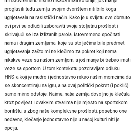
mi istovremeno nismo nikada imali kolonije, još manje
proglasili tuđu zemlju svojim dvorištem niti bilo koga
ugnjetavala na rasistički način. Kako je u svijetu sve obrnuto
ovi prvi su odlučili zaboraviti svoju stoljetnu prošlost i
skrivajući se iza izlizanih parola, istovremeno spočitati
nama i drugim zemljama koje su stoljećima bile predmet
ugnjetavanja zašto mi ne klečimo za pokret koji nema
nikakve veze sa našom zemljom, a još manje bi trebao imati
veze sa sportom. U tom kontekstu pozdravljam odluku
HNS-a koji je mudro i jednostavno rekao našim momcima da
se skoncentriraju na igru, a na ovaj politički pokret (i poklič)
samo mirno odstoje. Naime, naša zemlja dovoljno je klečala
kroz povijest i ovakvim stvarima nije mjesto na sportskom
borilištu, a zbog naše kompleksne prošlosti, posebno one
nedavne, klečanje jednostavno nije u našoj kulturi niti je
opcija.