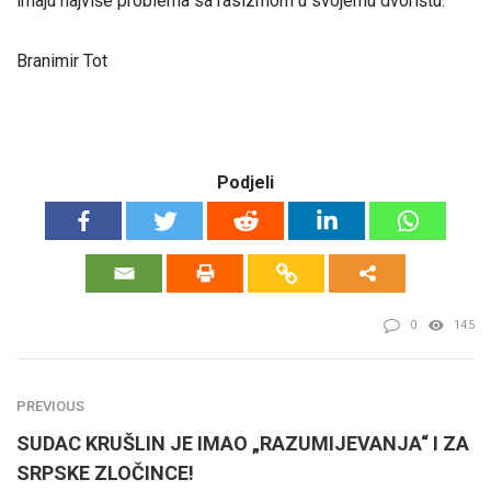
imaju najviše problema sa rasizmom u svojemu dvorištu.
Branimir Tot
Podjeli
0
145
PREVIOUS
SUDAC KRUŠLIN JE IMAO „RAZUMIJEVANJA“ I ZA
SRPSKE ZLOČINCE!