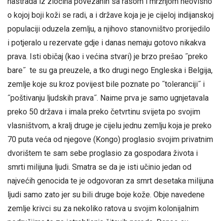
nastrada iz zločina povezanih sa rasom i mržnjom neovisno
o kojoj boji koži se radi, a i države koja je je cijeloj indijanskoj
populaciji oduzela zemlju, a njihovo stanovništvo prorijedilo
i potjeralo u rezervate gdje i danas nemaju gotovo nikakva
prava. Isti običaj (kao i većina stvari) je brzo prešao ˝preko
bare˝ te su ga preuzele, a tko drugi nego Engleska i Belgija,
zemlje koje su kroz povijest bile poznate po ˝toleranciji˝ i
˝poštivanju ljudskih prava˝. Naime prva je samo ugnjetavala
preko 50 država i imala preko četvrtinu svijeta po svojim
vlasništvom, a kralj druge je cijelu jednu zemlju koja je preko
70 puta veća od njegove (Kongo) proglasio svojim privatnim
dvorištem te sam sebe proglasio za gospodara života i
smrti milijuna ljudi. Smatra se da je isti učinio jedan od
najvećih genocida te je odgovoran za smrt desetaka milijuna
ljudi samo zato jer su bili druge boje kože. Obje navedene
zemlje krivci su za nekoliko ratova u svojim kolonijalnim