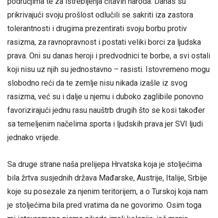
područjima te za istrebljenja čitavih naroda. Danas su
prikrivajući svoju prošlost odlučili se sakriti iza zastora
tolerantnosti i drugima prezentirati svoju borbu protiv
rasizma, za ravnopravnost i postati veliki borci za ljudska
prava. Oni su danas heroji i predvodnici te borbe, a svi ostali
koji nisu uz njih su jednostavno – rasisti. Istovremeno mogu
slobodno reći da te zemlje nisu nikada izašle iz svog
rasizma, već su i dalje u njemu i duboko zaglibile ponovno
favorizirajući jednu rasu nauštrb drugih što se kosi također
sa temeljenim načelima sporta i ljudskih prava jer SVI ljudi
jednako vrijede.
Sa druge strane naša prelijepa Hrvatska koja je stoljećima
bila žrtva susjednih država Mađarske, Austrije, Italije, Srbije
koje su posezale za njenim teritorijem, a o Turskoj koja nam
je stoljećima bila pred vratima da ne govorimo. Osim toga