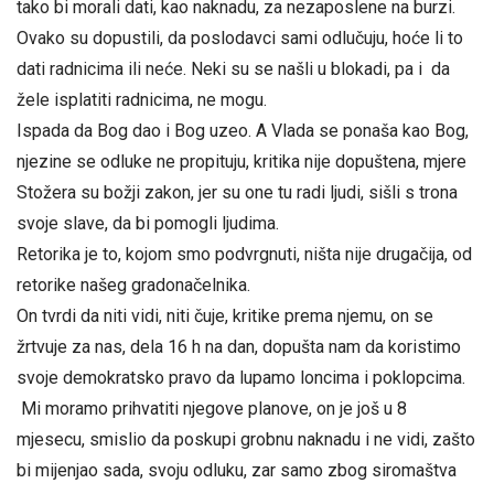
tako bi morali dati, kao naknadu, za nezaposlene na burzi.
Ovako su dopustili, da poslodavci sami odlučuju, hoće li to
dati radnicima ili neće. Neki su se našli u blokadi, pa i da
žele isplatiti radnicima, ne mogu.
Ispada da Bog dao i Bog uzeo. A Vlada se ponaša kao Bog,
njezine se odluke ne propituju, kritika nije dopuštena, mjere
Stožera su božji zakon, jer su one tu radi ljudi, sišli s trona
svoje slave, da bi pomogli ljudima.
Retorika je to, kojom smo podvrgnuti, ništa nije drugačija, od
retorike našeg gradonačelnika.
On tvrdi da niti vidi, niti čuje, kritike prema njemu, on se
žrtvuje za nas, dela 16 h na dan, dopušta nam da koristimo
svoje demokratsko pravo da lupamo loncima i poklopcima.
Mi moramo prihvatiti njegove planove, on je još u 8
mjesecu, smislio da poskupi grobnu naknadu i ne vidi, zašto
bi mijenjao sada, svoju odluku, zar samo zbog siromaštva