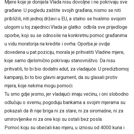
Mjere koje je donijela Vlada nisu dovoljne i ne pokrivaju sve
građane. U pogledu zaštite svojih građana, nismo se niti
približili, niti jednoj državi u EU, a stalno se hvalimo svojom
ulogom u toj zajednici.Vlada je glatko odbila sve prijedloge
oporbe, koji su se odnosile na konkretnu pomoć građanima
u vidu moratorija na kredite i ovrha. Oporba je ovdje
dovedena u pat poziciju, morala je prihvatiti Vladine mjere,
koje samo djelomično pokrivaju stanovništvo. Da nisu
prihvatili, to bi bio dodatni adut, za vladajuće. U predizbornoj
kampanji, bi to bio glavni argument, da su glasali protiv
mjera, koje nekima mogu pomoći.
Tu smo gdje jesmo, jer vladajući imaju većinu, i oni slobodno
odlučuju o svemu, pogoduju bankama a svojim mjerama su
pokazali da ih nije briga ni za stare, ni za siromašne, ni za
umirovljenike ni za one koji su ostali bez posla.
Pomoć koju su obećali kao mjeru, u iznosu od 4000 kuna i