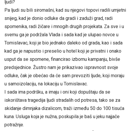
ljudi?
Pa ljudi su bili siromašni, kad su njegovi topovi radili umjetni
snijeg, kad je donio odluke da gradi i zaduži grad, radi
spomenika, radi žičare i mnogih drugih projekata. Za sve i u
svemu ga je podržala Vlada i sada kad je ulupao novce u
Tomislavac, koji je bio jednako daleko od grada, kao i sada
kad ga je napustio i preselio u hotel koji je privatni i onako
usput da se spomene, financirao izbornu kampanju, bivše
predsjednice. Žustro nam je prikazivao ispravnost svoje
odluke, čak je obećao da će sam prevoziti ljude, koji moraju
u samoizolaciju, na lokaciju u Tomislavac.
I sada ima podršku, a imaju i oni koji dopuštaju da se
iskorištava tragedija ljudi stradalih od potresa, tako se za
skidanje dimnjaka dizalicom, traži između 50 do 100 tisuća
kuna. Usluga koja je nužna, poskupila je baš u jeku najjače
potražnje.