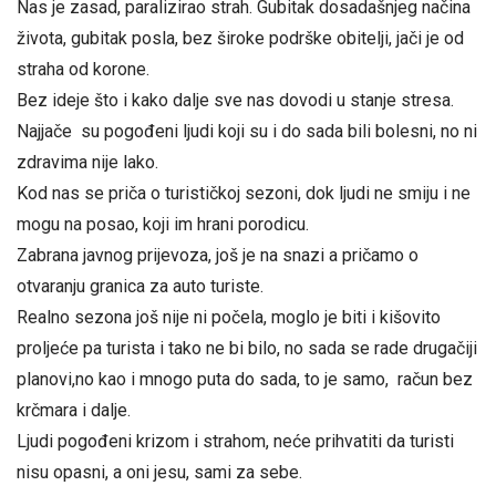
Nas je zasad, paralizirao strah. Gubitak dosadašnjeg načina
života, gubitak posla, bez široke podrške obitelji, jači je od
straha od korone.
Bez ideje što i kako dalje sve nas dovodi u stanje stresa.
Najjače su pogođeni ljudi koji su i do sada bili bolesni, no ni
zdravima nije lako.
Kod nas se priča o turističkoj sezoni, dok ljudi ne smiju i ne
mogu na posao, koji im hrani porodicu.
Zabrana javnog prijevoza, još je na snazi a pričamo o
otvaranju granica za auto turiste.
Realno sezona još nije ni počela, moglo je biti i kišovito
proljeće pa turista i tako ne bi bilo, no sada se rade drugačiji
planovi,no kao i mnogo puta do sada, to je samo, račun bez
krčmara i dalje.
Ljudi pogođeni krizom i strahom, neće prihvatiti da turisti
nisu opasni, a oni jesu, sami za sebe.