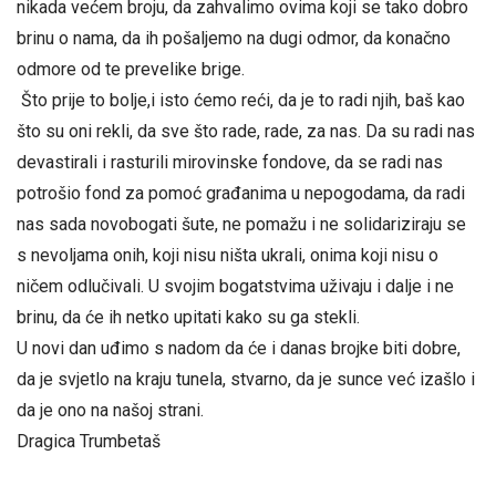
nikada većem broju, da zahvalimo ovima koji se tako dobro
brinu o nama, da ih pošaljemo na dugi odmor, da konačno
odmore od te prevelike brige.
Što prije to bolje,i isto ćemo reći, da je to radi njih, baš kao
što su oni rekli, da sve što rade, rade, za nas. Da su radi nas
devastirali i rasturili mirovinske fondove, da se radi nas
potrošio fond za pomoć građanima u nepogodama, da radi
nas sada novobogati šute, ne pomažu i ne solidariziraju se
s nevoljama onih, koji nisu ništa ukrali, onima koji nisu o
ničem odlučivali. U svojim bogatstvima uživaju i dalje i ne
brinu, da će ih netko upitati kako su ga stekli.
U novi dan uđimo s nadom da će i danas brojke biti dobre,
da je svjetlo na kraju tunela, stvarno, da je sunce već izašlo i
da je ono na našoj strani.
Dragica Trumbetaš