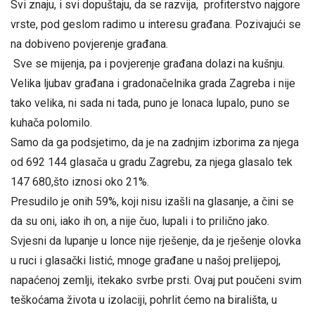
Svi znaju, i svi dopuštaju, da se razvija, profiterstvo najgore
vrste, pod geslom radimo u interesu građana. Pozivajući se
na dobiveno povjerenje građana.
Sve se mijenja, pa i povjerenje građana dolazi na kušnju.
Velika ljubav građana i gradonačelnika grada Zagreba i nije
tako velika, ni sada ni tada, puno je lonaca lupalo, puno se
kuhača polomilo.
Samo da ga podsjetimo, da je na zadnjim izborima za njega
od 692 144 glasača u gradu Zagrebu, za njega glasalo tek
147 680,što iznosi oko 21%.
Presudilo je onih 59%, koji nisu izašli na glasanje, a čini se
da su oni, iako ih on, a nije čuo, lupali i to prilično jako.
Svjesni da lupanje u lonce nije rješenje, da je rješenje olovka
u ruci i glasački listić, mnoge građane u našoj prelijepoj,
napaćenoj zemlji, itekako svrbe prsti. Ovaj put poučeni svim
teškoćama života u izolaciji, pohrlit ćemo na birališta, u