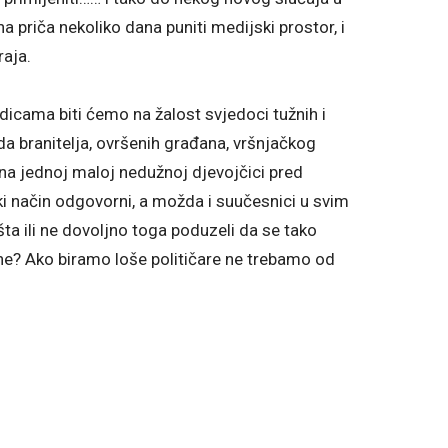
a priča nekoliko dana puniti medijski prostor, i
raja.
icama biti ćemo na žalost svjedoci tužnih i
da branitelja, ovršenih građana, vršnjačkog
 na jednoj maloj nedužnoj djevojčici pred
neki način odgovorni, a možda i suučesnici u svim
ta ili ne dovoljno toga poduzeli da se tako
ne? Ako biramo loše političare ne trebamo od