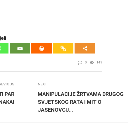
eli
0
149
REVIOUS
NEXT
TI PAR
MANIPULACIJE ŽRTVAMA DRUGOG
NAKA!
SVJETSKOG RATA I MIT O
JASENOVCU…