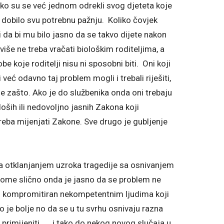
ako su se već jednom odrekli svog djeteta koje
 dobilo svu potrebnu pažnju. Koliko čovjek
iti da bi mu bilo jasno da se takvo dijete nakon
više ne treba vračati biološkim roditeljima, a
obe koje roditelji nisu ni sposobni biti. Oni koji
 i već odavno taj problem mogli i trebali riješiti,
 je zašto. Ako je do službenika onda oni trebaju
 loših ili nedovoljno jasnih Zakona koji
eba mijenjati Zakone. Sve drugo je gubljenje
 sa otklanjanjem uzroka tragedije sa osnivanjem
i tome slično onda je jasno da se problem ne
oliko kompromitiran nekompetentnim ljudima koji
što je bolje no da se u tu svrhu osnivaju razna
 primijeniti…… i tako do nekog novog slučaja u