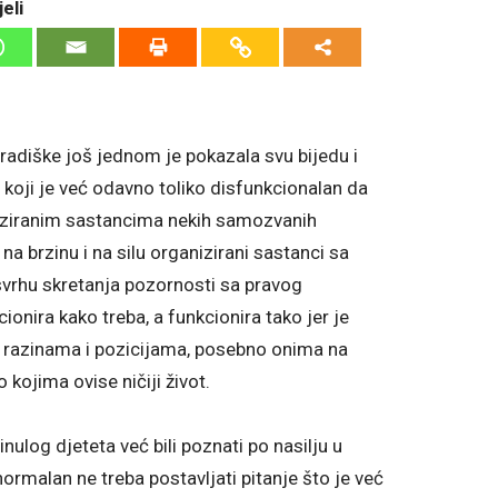
eli
radiške još jednom je pokazala svu bijedu i
koji je već odavno toliko disfunkcionalan da
aniziranim sastancima nekih samozvanih
na brzinu i na silu organizirani sastanci sa
 svrhu skretanja pozornosti sa pravog
ionira kako treba, a funkcionira tako jer je
 razinama i pozicijama, posebno onima na
 kojima ovise ničiji život.
nulog djeteta već bili poznati po nasilju u
ormalan ne treba postavljati pitanje što je već