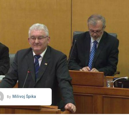
Milivoj Špika
By