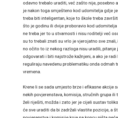
odavno trebalo uraditi, već zašto nije, posebno 
je nakon toga smješteno kod udomitelja gdje je
treba biti inteligentan, koje to škole treba završ
što je godinu ili dvije proboravio kod udomitelja 
ne treba jer to u stvarnosti i nisu roditelji već os
su to trebali znati su vrlo je vjerojatno sve znali,
no očito to iz nekog razloga nisu uradili, pitanje
odgovarati i biti najstrože kažnjeni, a ako je radi
reguliraju navedenu problematiku onda odmah tr
vremena.
Krene li se sada umjesto brze i efikasne akcije
nekih povjerenstava, komisija, stručnih grupa il
želi riješiti, možda i zato jer je cijeli sustav t
će sve uraditi da bi zadržali vlastite pozicije, a 
povjerenstva i komisije koje na koncu ništa neće