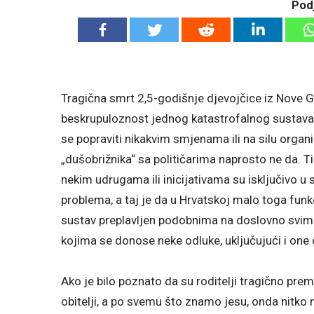
Podj
Tragična smrt 2,5-godišnje djevojčice iz Nove G
beskrupuloznost jednog katastrofalnog sustava 
se popraviti nikakvim smjenama ili na silu org
„dušobrižnika“ sa političarima naprosto ne da. Ti 
nekim udrugama ili inicijativama su isključivo u
problema, a taj je da u Hrvatskoj malo toga funkc
sustav preplavljen podobnima na doslovno svim
kojima se donose neke odluke, uključujući i one o
Ako je bilo poznato da su roditelji tragično premi
obitelji, a po svemu što znamo jesu, onda nitko n