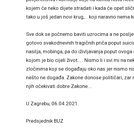
kojem će neko dijete stradati i kada će opet sličn
tako u još jedan novi krug,… koji naravno nema k
Sve dok se počnemo baviti uzrocima a ne posljed
gotovo svakodnevnih tragičnih priča poput suici
nasilja, mobinga, pa do iživljavanja poput ovoga
kojom je bio cijeli život….. Nismo li i svi mi na 
zločinima koji se događaju oko nas jer nismo niš
nešto ne događa. Zakone donose političari, zar 
njih očekivati dobre Zakone….
U Zagrebu, 06.04.2021.
Predsjednik BUZ