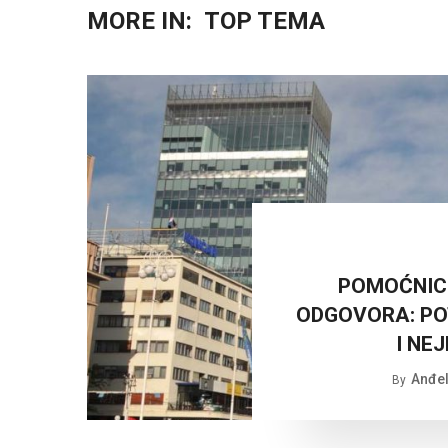
MORE IN:
TOP TEMA
POMOĆNICI
ODGOVORA: PO
I NE
Anđel
By