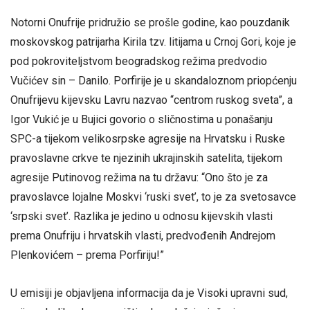
Notorni Onufrije pridružio se prošle godine, kao pouzdanik
moskovskog patrijarha Kirila tzv. litijama u Crnoj Gori, koje je
pod pokroviteljstvom beogradskog režima predvodio
Vučićev sin – Danilo. Porfirije je u skandaloznom priopćenju
Onufrijevu kijevsku Lavru nazvao “centrom ruskog sveta”, a
Igor Vukić je u Bujici govorio o sličnostima u ponašanju
SPC-a tijekom velikosrpske agresije na Hrvatsku i Ruske
pravoslavne crkve te njezinih ukrajinskih satelita, tijekom
agresije Putinovog režima na tu državu: “Ono što je za
pravoslavce lojalne Moskvi ‘ruski svet’, to je za svetosavce
‘srpski svet’. Razlika je jedino u odnosu kijevskih vlasti
prema Onufriju i hrvatskih vlasti, predvođenih Andrejom
Plenkovićem – prema Porfiriju!”
U emisiji je objavljena informacija da je Visoki upravni sud,