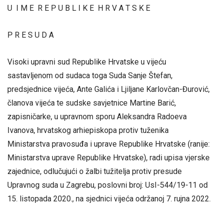
U I M E R E P U B L I K E H R V A T S K E
P R E S U D A
Visoki upravni sud Republike Hrvatske u vijeću
sastavljenom od sudaca toga Suda Sanje Štefan,
predsjednice vijeća, Ante Galića i Ljiljane Karlovčan-Đurović,
članova vijeća te sudske savjetnice Martine Barić,
zapisničarke, u upravnom sporu Aleksandra Radoeva
Ivanova, hrvatskog arhiepiskopa protiv tuženika
Ministarstva pravosuđa i uprave Republike Hrvatske (ranije:
Ministarstva uprave Republike Hrvatske), radi upisa vjerske
zajednice, odlučujući o žalbi tužitelja protiv presude
Upravnog suda u Zagrebu, poslovni broj: UsI-544/19-11 od
15. listopada 2020., na sjednici vijeća održanoj 7. rujna 2022.