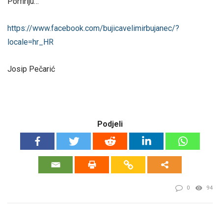
Porfiriju…
https://www.facebook.com/bujicavelimirbujanec/?
locale=hr_HR
Josip Pečarić
Podjeli
0
94