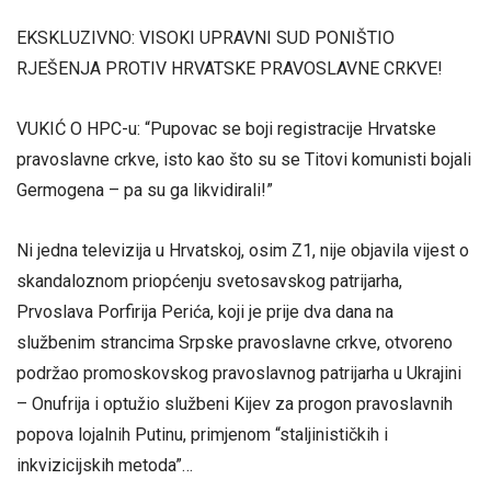
EKSKLUZIVNO: VISOKI UPRAVNI SUD PONIŠTIO
RJEŠENJA PROTIV HRVATSKE PRAVOSLAVNE CRKVE!
VUKIĆ O HPC-u: “Pupovac se boji registracije Hrvatske
pravoslavne crkve, isto kao što su se Titovi komunisti bojali
Germogena – pa su ga likvidirali!”
Ni jedna televizija u Hrvatskoj, osim Z1, nije objavila vijest o
skandaloznom priopćenju svetosavskog patrijarha,
Prvoslava Porfirija Perića, koji je prije dva dana na
službenim strancima Srpske pravoslavne crkve, otvoreno
podržao promoskovskog pravoslavnog patrijarha u Ukrajini
– Onufrija i optužio službeni Kijev za progon pravoslavnih
popova lojalnih Putinu, primjenom “staljinističkih i
inkvizicijskih metoda”…