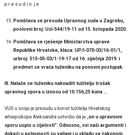
p r e s u d i o j e
Poništava se presuda Upravnog suda u Zagrebu,
poslovni broj: UsI-544/19-11 od 15. listopada 2020.
Poništava se rješenje Ministarstva uprave
Republike Hrvatske, klasa: UP/I-070-03/16-01/1,
urbroj: 515-05-03/1-19-17 od 16. siječnja 2019. i
predmet se vraća tuženiku na ponovni postupak.
III. Nalaže se tuženiku naknaditi tužitelju trošak
upravnog spora u iznosu od 10.156,25 kuna …
VUS u svoju je presudu u korist tužitelja Hrvatskog
arhiepiskopa Aleksandra ustvrdio da je „
on
u upravnom
sporu uspio u cijelosti”. Odnosno, svi naši argumenti i
dokazi u potpunosti su valjani i u skladu sa zakonom.