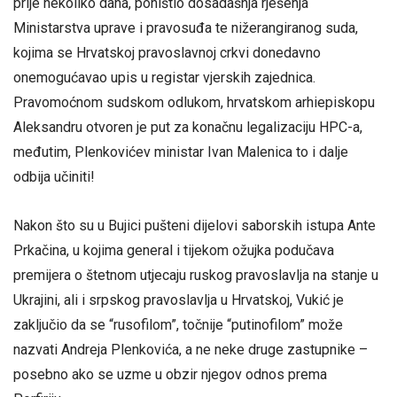
prije nekoliko dana, poništio dosadašnja rješenja
Ministarstva uprave i pravosuđa te nižerangiranog suda,
kojima se Hrvatskoj pravoslavnoj crkvi donedavno
onemogućavao upis u registar vjerskih zajednica.
Pravomoćnom sudskom odlukom, hrvatskom arhiepiskopu
Aleksandru otvoren je put za konačnu legalizaciju HPC-a,
međutim, Plenkovićev ministar Ivan Malenica to i dalje
odbija učiniti!
Nakon što su u Bujici pušteni dijelovi saborskih istupa Ante
Prkačina, u kojima general i tijekom ožujka podučava
premijera o štetnom utjecaju ruskog pravoslavlja na stanje u
Ukrajini, ali i srpskog pravoslavlja u Hrvatskoj, Vukić je
zaključio da se “rusofilom”, točnije “putinofilom” može
nazvati Andreja Plenkovića, a ne neke druge zastupnike –
posebno ako se uzme u obzir njegov odnos prema