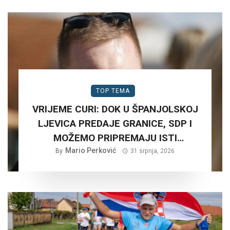
TOP TEMA
VRIJEME CURI: DOK U ŠPANJOLSKOJ
LJEVICA PREDAJE GRANICE, SDP I
MOŽEMO PRIPREMAJU ISTI
SCENARIJ ZA HRVATSKU….
Mario Perković
By
31 srpnja, 2026