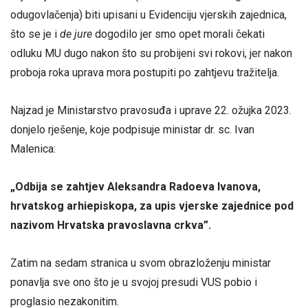
odugovlačenja) biti upisani u Evidenciju vjerskih zajednica,
što se je i
de jure
dogodilo jer smo opet morali čekati
odluku MU dugo nakon što su probijeni svi rokovi, jer nakon
proboja roka uprava mora postupiti po zahtjevu tražitelja.
Najzad je Ministarstvo pravosuđa i uprave 22. ožujka 2023.
donjelo rješenje, koje podpisuje ministar dr. sc. Ivan
Malenica:
„Odbija se zahtjev Aleksandra Radoeva Ivanova,
hrvatskog arhiepiskopa, za upis vjerske zajednice pod
nazivom Hrvatska pravoslavna crkva”.
Zatim na sedam stranica u svom obrazloženju ministar
ponavlja sve ono što je u svojoj presudi VUS pobio i
proglasio nezakonitim.