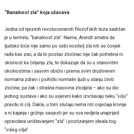
“Banalnost zla” koja užasava
Jedna od njezinih revolucionarnih filozofskih teza sadržan
je u terminu: “banalnost zla”. Naime, Arendt smatra da
ljudsko biće nije samo po sebi nositelj zla niti se čovjek
rađa kao zao, a da bi postao zločinac nije čak potrebna ni
sklonost ka činjenju zla, te dokazuje da su u stanovitim
okolnostima i sasvim obični i prema svim društvenim
normama zdravi i psihički normalni ljudi u stanju činiti
zločine, pa čak i strašna masovna zlodjela – ako su dio
jednog sustava i ako su uvjereni kako izvršavaju neku “višu”
pravdu ili cilj. Dakle, u tom slučaju nema niti osjećaja krivnje
a ni kajanja i grižnje savjesti jer su sva nedjela unaprijed
opravdana uništavanjem “zla” i postizanjem ideala tog
“višeg cilja”.