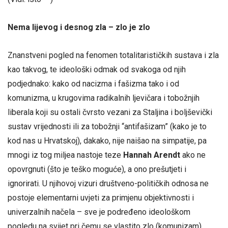
Nema lijevog i desnog zla – zlo je zlo
Znanstveni pogled na fenomen totalitarističkih sustava i zla
kao takvog, te ideološki odmak od svakoga od njih
podjednako: kako od nacizma i fašizma tako i od
komunizma, u krugovima radikalnih ljevičara i tobožnjih
liberala koji su ostali čvrsto vezani za Staljina i boljševički
sustav vrijednosti ili za tobožnji “antifašizam” (kako je to
kod nas u Hrvatskoj), dakako, nije naišao na simpatije, pa
mnogi iz tog miljea nastoje teze
Hannah Arendt
ako ne
opovrgnuti (što je teško moguće), a ono prešutjeti i
ignorirati. U njihovoj vizuri društveno-političkih odnosa ne
postoje elementarni uvjeti za primjenu objektivnosti i
univerzalnih načela – sve je podređeno ideološkom
pogledu na svijet pri čemu se vlastito zlo (komunizam)