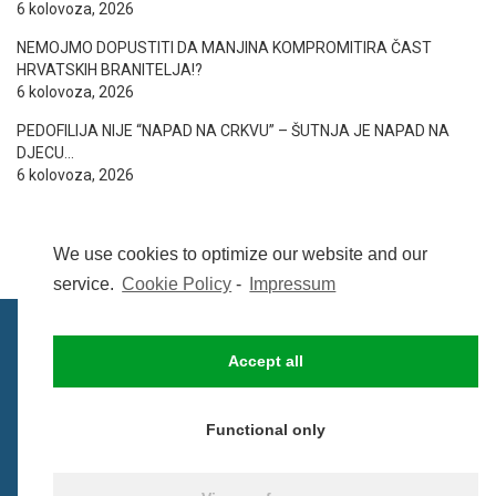
6 kolovoza, 2026
NEMOJMO DOPUSTITI DA MANJINA KOMPROMITIRA ČAST
HRVATSKIH BRANITELJA!?
6 kolovoza, 2026
PEDOFILIJA NIJE “NAPAD NA CRKVU” – ŠUTNJA JE NAPAD NA
DJECU…
6 kolovoza, 2026
We use cookies to optimize our website and our
service.
Cookie Policy
-
Impressum
Accept all
IMPRESSUM
UVIJETI KORIŠTENJA
COOKIE POLICY (EU)
Functional only
© BezCenzure 2017 - Izradio i održava
Inpendio