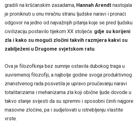
gradili na kršćanskim zasadama,
Hannah Arendt
nastojala
je proniknuti u onu mračnu stranu ljudske naravi i pronaći
odgovor na jedno od najvažnijih pitanja koje se pred ljudsku
civilizaciju postavilo tijekom XX stoljeća:
gdje su korijeni
zla i kako su mogući zločini takvih razmjera kakvi su
zabilježeni u Drugome svjetskom ratu
.
Ova je filozofkinja bez sumnje ostavila dubokog traga u
suvremenoj filozofiji, a najbolje godine svoga produktivnog
znanstvenog rada posvetila je upravo proučavanju naravi
totalitarizama i mehanizama zla koji obične ljude dovode u
takvo stanje svijesti da su spremni i sposobni činiti najgore
masovne zločine, pa i sudjelovati u istrebljenju vlastite
vrste.