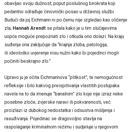
obavljao svoju dužnost, poput poslušnog birokrata koji
pedantno odrađuje činovnički posao u državnoj službi.
Budući da joj Eichmann ni po čemu nije izgledao kao oličenje
zla,
Hannah Arendt
se pitala kako je u tim slučajevima
uopće moguće prepoznati zlo i otkuda ono dolazi. Na kraju
suđenja ona zaključuje da “krajnja zloba, patologija,
ili ideološko uvjerenje nisu nužni kako bi pojedinci mogli
počiniti beskrajno zlo.”
Upravo ju je očita Eichmannova “plitkost”, te nemogućnost
refleksije i bilo kakvog preispitivanja vlastitih postupaka
navela na to da imenuje “banalnim” zlo koje nije izraz neke
posebne zloće, zvjerske naravi ili pokvarenosti, već
proizlazi iz dubokog nedostatka i odsustva mišljenja i
rasuđivanja. Pojedinac se dragovoljno stavlja na
raspolaganje kriminalnom režimu i sudjeluje u njegovom