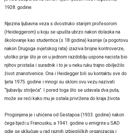
1928. godine.
Njezina ljubavna veza s dvostruko starijim profesorom
(Heideggerom) u koju se upušta ubrzo nakon dolaska na
školovanje kao studentica (s 18 godina) kasnije (a pogotovu
nakon Drugoga svjetskog rata) izaziva brojne kontroverze,
utoliko prije što je on u jednom razdoblju uspona nacista bio
njihov pristaša i suradnik i to je u neku ruku trajno obilježilo
život znanstvenice. Ona i Heidegger bili su kontaktu sve do
ljeta 1975. godine i mnogi su skloni ovu vezu nazivati
“ljubavlju stoljeća”. I pored toga što se udavala dva puta,
može se reći kako mu je ostala privržena do kraja života.
Progonjena je i uhićena od Gestapoa (1933. godine) nakon
čega bježi u Francusku, a 1941. godine u emigrira u SAD
gdje se uključuje u rad raznih izbjegličkih organizacija i