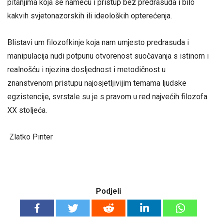
pitanjima koja se nameću i pristup bez predrasuda i bilo
kakvih svjetonazorskih ili ideoloških opterećenja.
Blistavi um filozofkinje koja nam umjesto predrasuda i
manipulacija nudi potpunu otvorenost suočavanja s istinom i
realnošću i njezina dosljednost i metodičnost u
znanstvenom pristupu najosjetljivijim temama ljudske
egzistencije, svrstale su je s pravom u red najvećih filozofa
XX stoljeća.
Zlatko Pinter
Podjeli