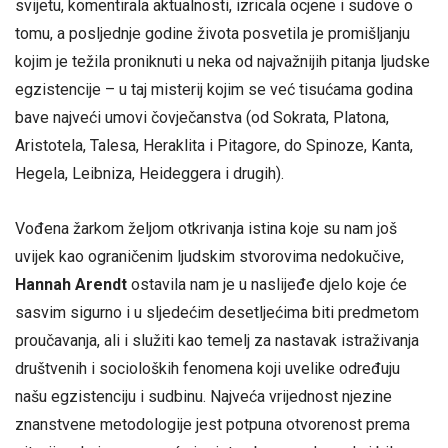
svijetu, komentirala aktualnosti, izricala ocjene i sudove o
tomu, a posljednje godine života posvetila je promišljanju
kojim je težila proniknuti u neka od najvažnijih pitanja ljudske
egzistencije – u taj misterij kojim se već tisućama godina
bave najveći umovi čovječanstva (od Sokrata, Platona,
Aristotela, Talesa, Heraklita i Pitagore, do Spinoze, Kanta,
Hegela, Leibniza, Heideggera i drugih).
Vođena žarkom željom otkrivanja istina koje su nam još
uvijek kao ograničenim ljudskim stvorovima nedokučive,
Hannah Arendt
ostavila nam je u naslijeđe djelo koje će
sasvim sigurno i u sljedećim desetljećima biti predmetom
proučavanja, ali i služiti kao temelj za nastavak istraživanja
društvenih i socioloških fenomena koji uvelike određuju
našu egzistenciju i sudbinu. Najveća vrijednost njezine
znanstvene metodologije jest potpuna otvorenost prema