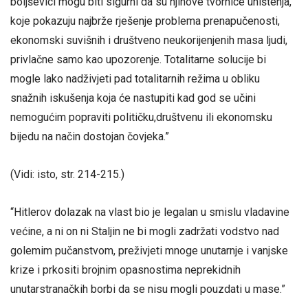
boljševici mogu biti sigurni da su njihove tvornice uništenja,
koje pokazuju najbrže rješenje problema prenapučenosti,
ekonomski suvišnih i društveno neukorijenjenih masa ljudi,
privlačne samo kao upozorenje. Totalitarne solucije bi
mogle lako nadživjeti pad totalitarnih režima u obliku
snažnih iskušenja koja će nastupiti kad god se učini
nemogućim popraviti političku,društvenu ili ekonomsku
bijedu na način dostojan čovjeka.”
(Vidi: isto, str. 214-215.)
“Hitlerov dolazak na vlast bio je legalan u smislu vladavine
većine, a ni on ni Staljin ne bi mogli zadržati vodstvo nad
golemim pučanstvom, preživjeti mnoge unutarnje i vanjske
krize i prkositi brojnim opasnostima neprekidnih
unutarstranačkih borbi da se nisu mogli pouzdati u mase.”