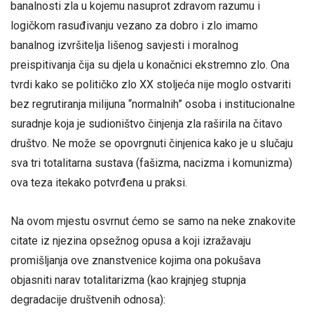
banalnosti zla u kojemu nasuprot zdravom razumu i
logičkom rasuđivanju vezano za dobro i zlo imamo
banalnog izvršitelja lišenog savjesti i moralnog
preispitivanja čija su djela u konačnici ekstremno zlo. Ona
tvrdi kako se političko zlo XX stoljeća nije moglo ostvariti
bez regrutiranja milijuna “normalnih” osoba i institucionalne
suradnje koja je sudioništvo činjenja zla raširila na čitavo
društvo. Ne može se opovrgnuti činjenica kako je u slučaju
sva tri totalitarna sustava (fašizma, nacizma i komunizma)
ova teza itekako potvrđena u praksi.
Na ovom mjestu osvrnut ćemo se samo na neke znakovite
citate iz njezina opsežnog opusa a koji izražavaju
promišljanja ove znanstvenice kojima ona pokušava
objasniti narav totalitarizma (kao krajnjeg stupnja
degradacije društvenih odnosa):