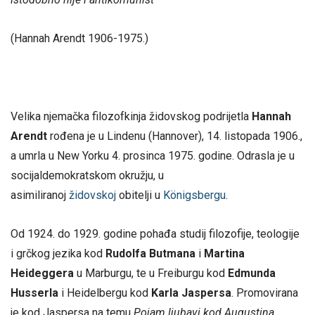
(Hannah Arendt 1906-1975.)
Velika njemačka filozofkinja židovskog podrijetla
Hannah
Arendt
rođena je u Lindenu (Hannover), 14. listopada 1906.,
a umrla u New Yorku 4. prosinca 1975. godine. Odrasla je u
socijaldemokratskom okružju, u
asimiliranoj
židovskoj
obitelji u
Königsbergu
.
Od 1924. do 1929. godine pohađa studij filozofije, teologije
i grčkog jezika kod
Rudolfa Butmana
i
Martina
Heideggera
u Marburgu, te u Freiburgu kod
Edmunda
Husserla
i Heidelbergu kod
Karla Jaspersa
. Promovirana
je kod Jaspersa na temu
Pojam ljubavi kod Augustina
,