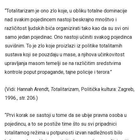
“Totalitarizam je ono zlo koje, u obliku totalne dominacije
nad svakim pojedincem nastoji beskrajno mnoštvo i
različitost ljudskih bića organizirati tako kao da su svi oni
samo jedan pojedinac. Ono nastoji učiniti svakog pojedinca
suvišnim. To je zlo koje proizlazi iz politike totalitarnih
sustava koji se pouzdaju u mase, a njihova učinkovitost
upravljanja masom temelji se na različitim sredstvima
kontrole poput propagande, tajne policije i terora.”
(Vidi: Hannah Arendt,
Totalitarizam
, Politička kultura: Zagreb,
1996., str. 206.)
“Prvi korak se sastoji u tome da se ubije pravna osoba u
pojedincu, a to se postiže time što su svi pripadnici
totalitarnog režima u potpunosti izvan nadležnosti bilo