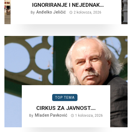
IGNORIRANJE I NEJEDNAK
Anđelko Jeličić
TRETMAN…
By
2 kolovoza, 2026
TOP TEMA
CIRKUS ZA JAVNOST….
Mladen Pavković
By
1 kolovoza, 2026