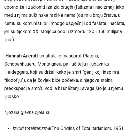
uporno želi zakloniti iza zla drugih (fašizma i nacizma), iako
među njima suštinske razlike nema (osim u broju žrtava, u
čemu su komunisti bili mnogo uspješniji od fašista i nacista,
jer su tijekom XX. stoljeća pobili između 120 i 150 milijuna
ljudi).
Hannah Arendt
smatrala je (nasuprot Platonu,
Schopenhaueru, Montaigneu, pa i učitelju i ljubavniku
Heideggeru, koji su držali kako je smrt “genij koji inspirira
filozofiju”), da je čovjek biće početka, a njegova stalna
preokupacija smrću vodila bi uništenju svega što je u njemu
ljudsko.
Njezina glavna djela su:
Izvori totalitarizma
(The Origins of Totalitarianism, 1951;