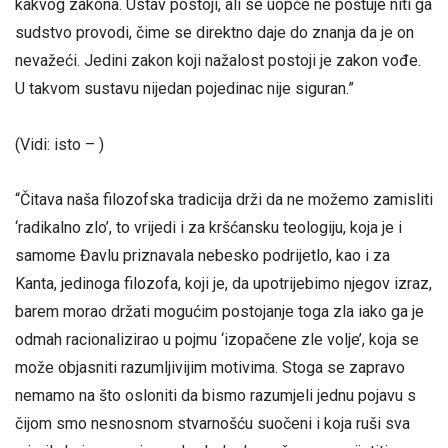
kakvog zakona. Ustav postoji, ali se uopće ne poštuje niti ga
sudstvo provodi, čime se direktno daje do znanja da je on
nevažeći. Jedini zakon koji nažalost postoji je zakon vođe.
U takvom sustavu nijedan pojedinac nije siguran.”
(Vidi: isto – )
“Čitava naša filozofska tradicija drži da ne možemo zamisliti
‘radikalno zlo’, to vrijedi i za kršćansku teologiju, koja je i
samome Đavlu priznavala nebesko podrijetlo, kao i za
Kanta, jedinoga filozofa, koji je, da upotrijebimo njegov izraz,
barem morao držati mogućim postojanje toga zla iako ga je
odmah racionalizirao u pojmu ‘izopačene zle volje’, koja se
može objasniti razumljivijim motivima. Stoga se zapravo
nemamo na što osloniti da bismo razumjeli jednu pojavu s
čijom smo nesnosnom stvarnošću suočeni i koja ruši sva