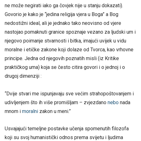
ne može negirati iako ga čovjek nije u stanju dokazati).
Govorio je kako je “jedina religija vjera u Boga” a Bog
nedostižni ideal, ali je jednako tako neovisno od vjere
nastojao pomaknuti granice spoznaje vezano za ljudski um i
njegovo poimanje stvarnosti i bitka, imajući uvijek u vidu
moralne i etičke zakone koji dolaze od Tvorca, kao vrhovne
principe. Jedna od njegovih poznatih misli (iz Kritike
praktičkog uma) koja se često citira govori i o jednoj i o
drugoj dimenziji :
“Dvije stvari me ispunjavaju sve većim strahopoštovanjem i
udivljenjem što ih više promišljam – zvjezdano
nebo
nada
mnom i
moralni
zakon u meni.”
Usvajajući temeljne postavke učenja spomenutih filozofa
koji su svoj humanistički odnos prema svijetu i ljudima