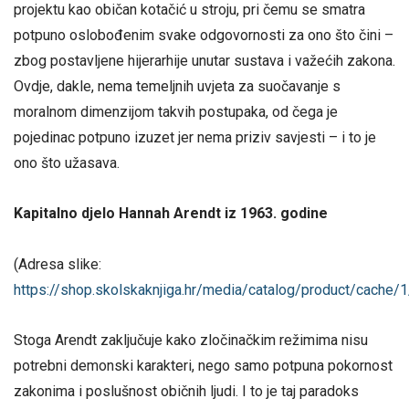
projektu kao običan kotačić u stroju, pri čemu se smatra
potpuno oslobođenim svake odgovornosti za ono što čini –
zbog postavljene hijerarhije unutar sustava i važećih zakona.
Ovdje, dakle, nema temeljnih uvjeta za suočavanje s
moralnom dimenzijom takvih postupaka, od čega je
pojedinac potpuno izuzet jer nema priziv savjesti – i to je
ono što užasava.
Kapitalno djelo Hannah Arendt iz 1963. godine
(Adresa slike:
https://shop.skolskaknjiga.hr/media/catalog/product/cac
Stoga Arendt zaključuje kako zločinačkim režimima nisu
potrebni demonski karakteri, nego samo potpuna pokornost
zakonima i poslušnost običnih ljudi. I to je taj paradoks