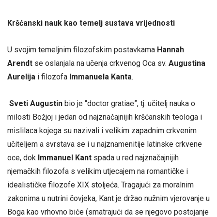
Kršćanski nauk kao temelj sustava vrijednosti
U svojim temeljnim filozofskim postavkama
Hannah
Arendt
se oslanjala na učenja crkvenog Oca sv.
Augustina
Aurelija
i filozofa
Immanuela Kanta
.
Sveti Augustin
bio je “doctor gratiae”, tj. učitelj nauka o
milosti Božjoj i jedan od najznačajnijih kršćanskih teologa i
mislilaca kojega su nazivali i velikim zapadnim crkvenim
učiteljem a svrstava se i u najznamenitije latinske crkvene
oce, dok
Immanuel Kant
spada u red najznačajnijih
njemačkih filozofa s velikim utjecajem na romantičke i
idealističke filozofe XIX stoljeća. Tragajući za moralnim
zakonima u nutrini čovjeka, Kant je držao nužnim vjerovanje u
Boga kao vrhovno biće (smatrajući da se njegovo postojanje