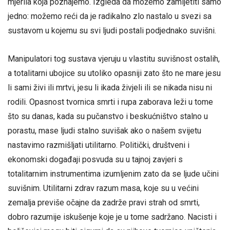
mjerila koja poznajemo. Izgleda da možemo zamijetiti samo
jedno: možemo reći da je radikalno zlo nastalo u svezi sa
sustavom u kojemu su svi ljudi postali podjednako suvišni.
Manipulatori tog sustava vjeruju u vlastitu suvišnost ostalih,
a totalitarni ubojice su utoliko opasniji zato što ne mare jesu
li sami živi ili mrtvi, jesu li ikada živjeli ili se nikada nisu ni
rodili. Opasnost tvornica smrti i rupa zaborava leži u tome
što su danas, kada su pučanstvo i beskućništvo stalno u
porastu, mase ljudi stalno suvišak ako o našem svijetu
nastavimo razmišljati utilitarno. Politički, društveni i
ekonomski događaji posvuda su u tajnoj zavjeri s
totalitarnim instrumentima izumljenim zato da se ljude učini
suvišnim. Utilitarni zdrav razum masa, koje su u većini
zemalja previše očajne da zadrže pravi strah od smrti,
dobro razumije iskušenje koje je u tome sadržano. Nacisti i