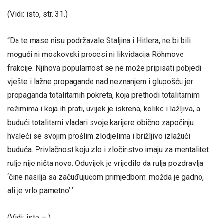
(Vidi: isto, str. 31.)
“Da te mase nisu podržavale Staljina i Hitlera, ne bi bili
mogući ni moskovski procesi ni likvidacija Röhmove
frakcije. Njihova popularnost se ne može pripisati pobjedi
vješte i lažne propagande nad neznanjem i glupošću jer
propaganda totalitarnih pokreta, koja prethodi totalitarnim
režimima i koja ih prati, uvijek je iskrena, koliko i lažljiva, a
budući totalitarni vladari svoje karijere obično započinju
hvaleći se svojim prošlim zlodjelima i brižljivo izlažući
buduća. Privlačnost koju zlo i zločinstvo imaju za mentalitet
rulje nije ništa novo. Oduvijek je vrijedilo da rulja pozdravlja
‘čine nasilja sa začuđujućom primjedbom: možda je gadno,
ali je vrlo pametno’.”
(Vidi: isto – )