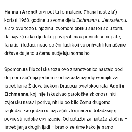
Hannah Arendt
prvi put tu formulaciju (“banalnost zla”)
koristi 1963. godine u svome djelu
Eichmann u Jerusalemu
,
a srž ove teze u njezinu izvornom obliku sastoji se u tomu
da najveća zla u ljudskoj povijesti nisu počinili sociopate,
fanatici i luđaci, nego obični ljudi koji su prihvatili tumačenje
države da je to u čemu sudjeluju normalno.
Spomenuta filozofska teza ove znanstvenice nastaje pod
dojmom suđenja jednome od nacista najodgovornijih za
istrebljenje Židova tijekom Drugoga svjetskog rata,
Adolfu
Eichmannu
, koji nije iskazivao patološke sklonosti niti
zvjersku narav i porive, niti je po bilo čemu drugome
izgledao kao jedan od najvećih zločinaca u dotadašnjoj
povijesti ljudske civilizacije. Od optužbi za najteže zločine –
istrebljenja drugih ljudi – branio se time kako je samo