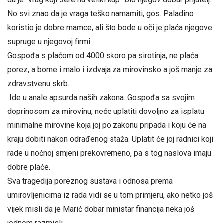
No svi znao da je vraga teško namamiti, gos. Paladino
koristio je dobre mamce, ali što bode u oči je plaća njegove
supruge u njegovoj firmi.
Gospođa s plaćom od 4000 skoro pa sirotinja, ne plaća
porez, a bome i malo i izdvaja za mirovinsko a još manje za
zdravstvenu skrb.
Ide u anale apsurda naših zakona. Gospođa sa svojim
doprinosom za mirovinu, neće uplatiti dovoljno za isplatu
minimalne mirovine koja joj po zakonu pripada i koju će na
kraju dobiti nakon odrađenog staža. Uplatit će joj radnici koji
rade u noćnoj smjeni prekovremeno, pa s tog naslova imaju
dobre plaće.
Sva tragedija poreznog sustava i odnosa prema
umirovljenicima iz rada vidi se u tom primjeru, ako netko još
vijek misli da je Marić dobar ministar financija neka još
jednom razmisli.