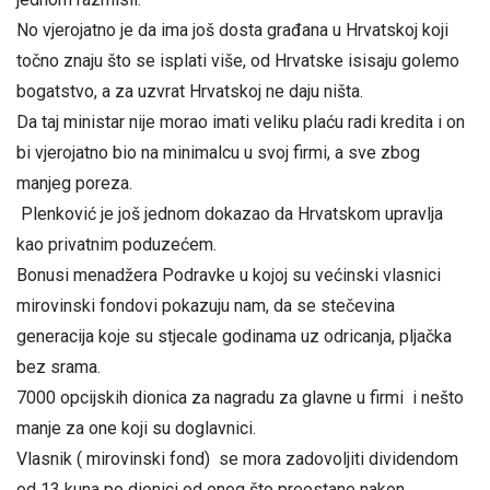
No vjerojatno je da ima još dosta građana u Hrvatskoj koji
točno znaju što se isplati više, od Hrvatske isisaju golemo
bogatstvo, a za uzvrat Hrvatskoj ne daju ništa.
Da taj ministar nije morao imati veliku plaću radi kredita i on
bi vjerojatno bio na minimalcu u svoj firmi, a sve zbog
manjeg poreza.
Plenković je još jednom dokazao da Hrvatskom upravlja
kao privatnim poduzećem.
Bonusi menadžera Podravke u kojoj su većinski vlasnici
mirovinski fondovi pokazuju nam, da se stečevina
generacija koje su stjecale godinama uz odricanja, pljačka
bez srama.
7000 opcijskih dionica za nagradu za glavne u firmi i nešto
manje za one koji su doglavnici.
Vlasnik ( mirovinski fond) se mora zadovoljiti dividendom
od 13 kuna po dionici od onog što preostane nakon