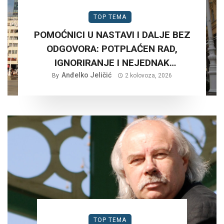
TOP TEMA
POMOĆNICI U NASTAVI I DALJE BEZ
ODGOVORA: POTPLAĆEN RAD,
IGNORIRANJE I NEJEDNAK
Anđelko Jeličić
TRETMAN…
By
2 kolovoza, 2026
TOP TEMA