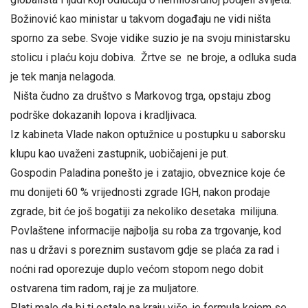
Božinović kao ministar u takvom događaju ne vidi ništa
sporno za sebe. Svoje vidike suzio je na svoju ministarsku
stolicu i plaću koju dobiva. Žrtve se ne broje, a odluka suda
je tek manja nelagoda.
Ništa čudno za društvo s Markovog trga, opstaju zbog
podrške dokazanih lopova i kradljivaca.
Iz kabineta Vlade nakon optužnice u postupku u saborsku
klupu kao uvaženi zastupnik, uobičajeni je put.
Gospodin Paladina ponešto je i zatajio, obveznice koje će
mu donijeti 60 % vrijednosti zgrade IGH, nakon prodaje
zgrade, bit će još bogatiji za nekoliko desetaka milijuna.
Povlaštene informacije najbolja su roba za trgovanje, kod
nas u državi s poreznim sustavom gdje se plaća za rad i
noćni rad oporezuje duplo većom stopom nego dobit
ostvarena tim radom, raj je za muljatore.
Plati malo da bi ti ostalo na kraju više, je formula kojom se