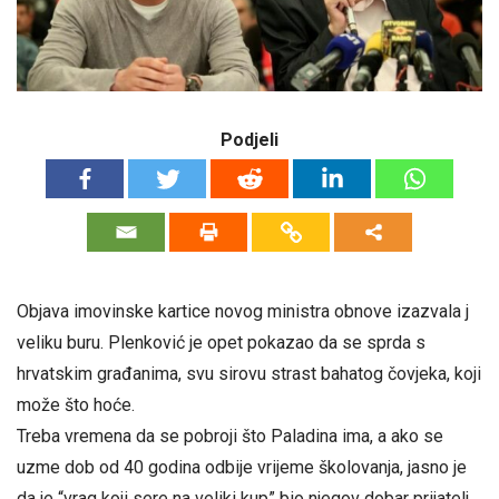
Podjeli
Objava imovinske kartice novog ministra obnove izazvala j
veliku buru. Plenković je opet pokazao da se sprda s
hrvatskim građanima, svu sirovu strast bahatog čovjeka, koji
može što hoće.
Treba vremena da se pobroji što Paladina ima, a ako se
uzme dob od 40 godina odbije vrijeme školovanja, jasno je
da je “vrag koji sere na veliki kup” bio njegov dobar prijatelj.