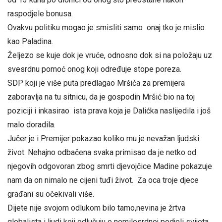
raspodjele bonusa.
Ovakvu politiku mogao je smisliti samo onaj tko je mislio
kao Paladina.
Željezo se kuje dok je vruće, odnosno dok si na položaju uz
svesrdnu pomoć onog koji određuje stope poreza.
SDP koji je više puta predlagao Mršića za premijera
zaboravlja na tu sitnicu, da je gospodin Mršić bio na toj
poziciji i inkasirao ista prava koja je Dalićka naslijedila i još
malo doradila.
Jučer je i Premijer pokazao koliko mu je nevažan ljudski
život. Nehajno odbačena svaka primisao da je netko od
njegovih odgovoran zbog smrti djevojčice Madine pokazuje
nam da on nimalo ne cijeni tuđi život. Za oca troje djece
građani su očekivali više.
Dijete nije svojom odlukom bilo tamo,nevina je žrtva
globalista i ljudi koji odlučuju o nemilosrdnoj podjeli svijeta.