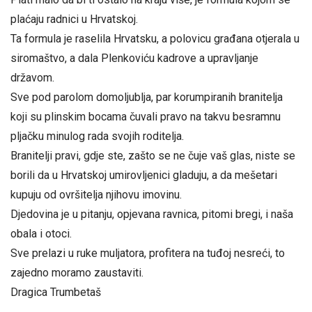
plaćaju radnici u Hrvatskoj.
Ta formula je raselila Hrvatsku, a polovicu građana otjerala u
siromaštvo, a dala Plenkoviću kadrove a upravljanje
državom.
Sve pod parolom domoljublja, par korumpiranih branitelja
koji su plinskim bocama čuvali pravo na takvu besramnu
pljačku minulog rada svojih roditelja.
Branitelji pravi, gdje ste, zašto se ne čuje vaš glas, niste se
borili da u Hrvatskoj umirovljenici gladuju, a da mešetari
kupuju od ovršitelja njihovu imovinu.
Djedovina je u pitanju, opjevana ravnica, pitomi bregi, i naša
obala i otoci.
Sve prelazi u ruke muljatora, profitera na tuđoj nesreći, to
zajedno moramo zaustaviti.
Dragica Trumbetaš