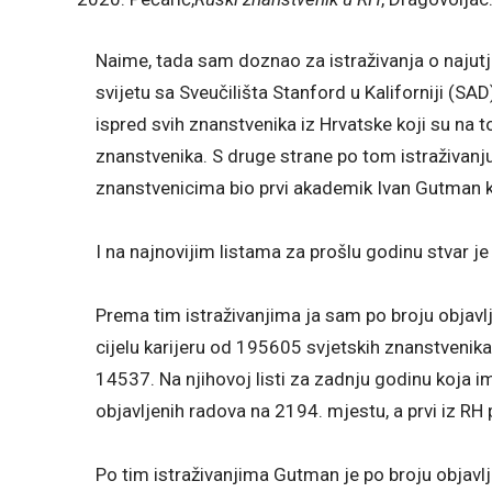
Naime, tada sam doznao za istraživanja o najut
svijetu sa Sveučilišta Stanford u Kaliforniji (SA
ispred svih znanstvenika iz Hrvatske koji su na to
znanstvenika. S druge strane po tom istraživanj
znanstvenicima bio prvi akademik Ivan Gutman ko
I na najnovijim listama za prošlu godinu stvar je 
Prema tim istraživanjima ja sam po broju objavl
cijelu karijeru od 195605 svjetskih znanstvenika,
14537. Na njihovoj listi za zadnju godinu koja 
objavljenih radova na 2194. mjestu, a prvi iz RH
Po tim istraživanjima Gutman je po broju objavlj