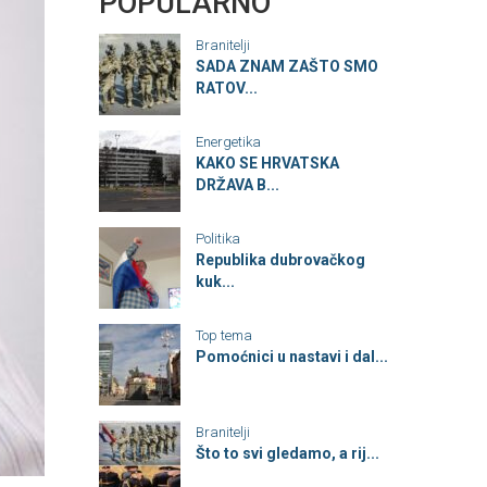
POPULARNO
Branitelji
SADA ZNAM ZAŠTO SMO
RATOV...
Energetika
KAKO SE HRVATSKA
DRŽAVA B...
Politika
Republika dubrovačkog
kuk...
Top tema
Pomoćnici u nastavi i dal...
Branitelji
Što to svi gledamo, a rij...