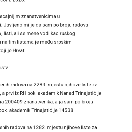
jecajnijim znanstvenicima u
D). Javljeno mi je da sam po broju radova
j listi, ali se mene vodi kao ruskog
u na tim listama je među srpskim
ji je Hrvat.
ista:
jenih radova na 2289. mjestu njihove liste za
 a prvi iz RH pok. akademik Nenad Trinajstić je
ima 200409 znanstvenika, a ja sam po broju
 pok. akademik Trinajstić je 14538.
enih radova na 1282. mjestu njihove liste za