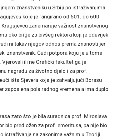
jnijem znanstveniku u Srbiji po istraživanjima
Kragujevcu koje je rangirano od 501. do 600.
ta u Kragujevcu zanemaruje važnost znanstvenog
ma oko brige za bivšeg rektora koji je oduvijek
čudi ni takav njegov odnos prema znanosti jer
inski znanstvenik. Čudi potpora koju je u tome
Vjerovali ili ne Grafički fakultet ga je
nu nagradu za životno djelo i za prof.
učilišta Sjevera koja je zahvaljujući Borasu
jever zaposlena pola radnog vremena a ima duplo
asa zato što je bila suradnica prof. Miroslava
r bio predložen za prof. emeritusa, pa nije bio
o istraživanja na zakonima važnim u Teoriji