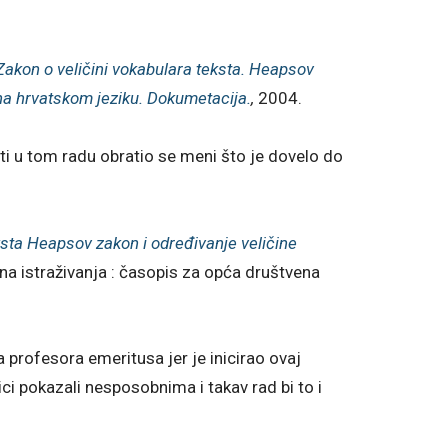
Zakon o veličini vokabulara teksta. Heapsov
 na hrvatskom jeziku. Dokumetacija.
,
2004.
ti u tom radu obratio se meni što je dovelo do
ksta Heapsov zakon i određivanje veličine
na istraživanja : časopis za opća društvena
 profesora emeritusa jer je inicirao ovaj
ici pokazali nesposobnima i takav rad bi to i