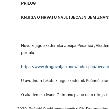
PRILOG
KNJIGA O HRVATU NAJUTJECAJNIJEM ZNANS
Novu knjigu akademika Josipa Pečarića „Akade
portalu:
https://www.dragovoljac.com/index.php/peca
U uvodnom tekstu knjige akademik Pečarić piše:
O akademiku Ivanu Gutmanu pisao sam u knjizi:
Pečarić,
Ruski znanstvenik u RH
, Dragovoljac