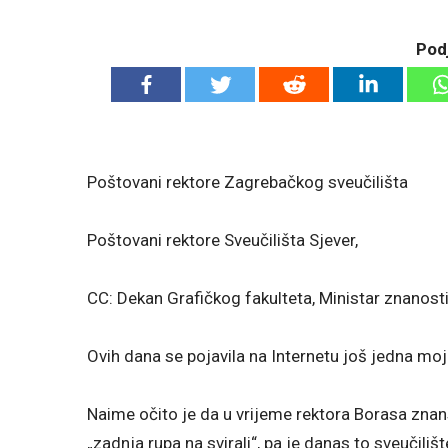
Podj
Poštovani rektore Zagrebačkog sveučilišta
Poštovani rektore Sveučilišta Sjever,
CC: Dekan Grafičkog fakulteta, Ministar znanost
Ovih dana se pojavila na Internetu još jedna moj
Naime očito je da u vrijeme rektora Borasa znan
„zadnja rupa na svirali“, pa je danas to sveučili