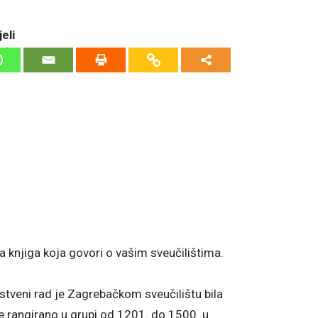
eli
i
a knjiga koja govori o vašim sveučilištima.
stveni rad je Zagrebačkom sveučilištu bila
šte rangirano u grupi od 1201. do 1500. u