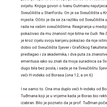
svijetu. Knjiga govori o Ivanu Gutmanu najutjeca
Sveučilišta u Stanfordu. On je sa Sveučilišta u 
mjesta. Očito je da se za razliku od Sveučiliš
rada na vašim sveučilištima. Reagiranja u mediji
pokazivao da mu znanost nije bitna ne čudi. Ne 
je kroz cijelu svoju karijeru pokazao da nije ist
dobio od Sveučilišta Sjever i Grafičkog fakulteta. 
predlagao i za akademika, i dva puta za znanstve
emeritusa iako su znali da moja suradnica sa Sve
dugo bila bez posla, i sada je na Sveučilištu S
veći H-indeks od Borasa (ona 12, a on 6).
I ne samo to. Ona ima duplo veći h-indeks od Bor
Tuđmana koji je u vrijeme kada je Boras bio rekto
izabran. Bilo je poznato da je prof. Tuđman poče