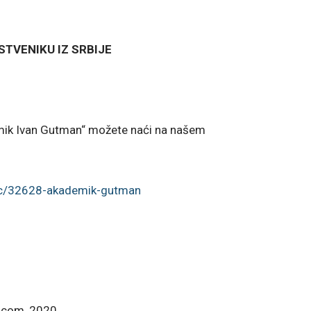
TVENIKU IZ SRBIJE
mik Ivan Gutman“ možete naći na našem
ric/32628-akademik-gutman
.com, 2020.