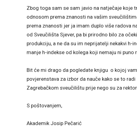
Zbog toga sam se sam javio na natječaje koje t
odnosom prema znanosti na vašim sveučilištima
prema znanosti jer ja imam duplo više radova na
od Sveučilišta Sjever, pa bi prirodno bilo za oče
produkciju, a ne da su im neprijatelji nekakvi h-i
manje h-indekse od kolega koji nemaju ni puno 
Bit će mi drago da pogledate knjigu o kojoj vam
povjerenstava za izbor da nauče kako se to radi 
Zagrebačkom sveučilištu prije nego su za rektor
S poštovanjem,
Akademik Josip Pečarić