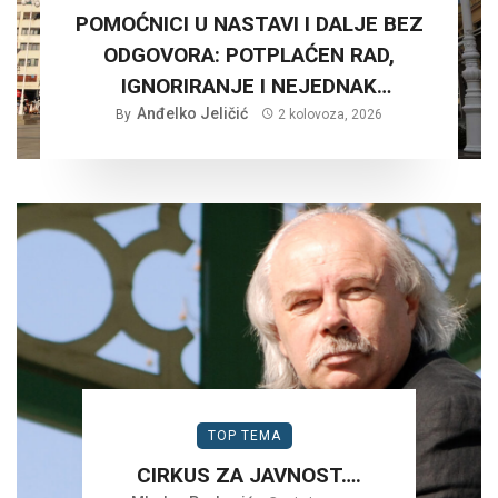
POMOĆNICI U NASTAVI I DALJE BEZ
ODGOVORA: POTPLAĆEN RAD,
IGNORIRANJE I NEJEDNAK
Anđelko Jeličić
TRETMAN…
By
2 kolovoza, 2026
TOP TEMA
CIRKUS ZA JAVNOST….