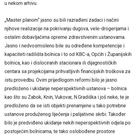
u nekom arhivu.
„Master planom“ jasno su bili razrađeni zadaci i načini
njihove realizacije na pokrivanju dugova, vele-drogerijama i
ostalim dobavljačima opreme zdravstvenim ustanovama.
Jasno i nedvosmisleno bile su određene kompetencije i
kapaciteti radilišta bolnica i to od KBC-a, Općih i Županijskih
bolnica, kao i dislociranih stacionara ili dijagnostičkih
centara sa projekcijama prihvatljivih financijskih troškova za
istu provedbu. Ovim prijedlogom reformi bilo je jasno
predloženo i ukidanje neperspektivnih ustanova – bolnica
kao što su Zabok, Knin, Vukovar, N.Gradiška i još neke, te je
predloženo da se isti objekti prenamjene u tako potrebne
ustanove produženog liječenja i palijativne skrbi. Također
bilo je predviđeno ukidanje nekih neperspektivnih odjela po
postojećim bolnicama, te tako oslobođene prostore