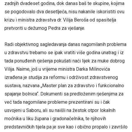
zadnjih dvadeset godina, dok danas baš te skupine, kojima
se pogodovalo dva desetljeća, nisu nakanile iskoristiti ovu
krizu i ministra zdravstva dr. Vilija Beroša od spasitelja
pretvoriti u dežurnog Pedra za vješanje.
Radi objektivnog sagledavanja danas nagomilanih problema
u zdravstvu trebamo se ipak vratiti više godina unatrag i iz
tada ponuđenih rješenja pokušati naći lijek za muke dobrog
Vilija. Naime, još u vrijeme ministra Darka Milinovića
izrađena je studija za reformu i održivost zdravstvenog
sustava, nazvana „Master plan za zdravstvo i funkcionalno
spajanje bolnica“. Dokumenti sa predloženim rješenjima za
već tada nagomilane probleme prezentirani su i čak
usvojeni u Saboru, ali su naišli na žestok otpor lokalnih
moćnika u liku župana i gradonačelnika, te njihovih
predstavničkih tijela pa je sve kao i obično propalo i završilo