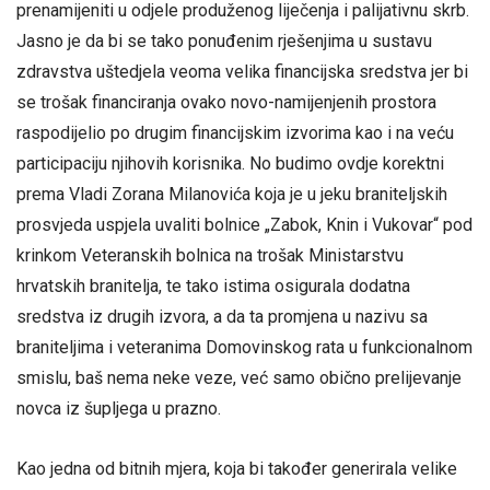
prenamijeniti u odjele produženog liječenja i palijativnu skrb.
Jasno je da bi se tako ponuđenim rješenjima u sustavu
zdravstva uštedjela veoma velika financijska sredstva jer bi
se trošak financiranja ovako novo-namijenjenih prostora
raspodijelio po drugim financijskim izvorima kao i na veću
participaciju njihovih korisnika. No budimo ovdje korektni
prema Vladi Zorana Milanovića koja je u jeku braniteljskih
prosvjeda uspjela uvaliti bolnice „Zabok, Knin i Vukovar“ pod
krinkom Veteranskih bolnica na trošak Ministarstvu
hrvatskih branitelja, te tako istima osigurala dodatna
sredstva iz drugih izvora, a da ta promjena u nazivu sa
braniteljima i veteranima Domovinskog rata u funkcionalnom
smislu, baš nema neke veze, već samo obično prelijevanje
novca iz šupljega u prazno.
Kao jedna od bitnih mjera, koja bi također generirala velike