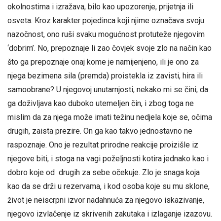
okolnostima i izražava, bilo kao upozorenje, prijetnja ili
osveta. Kroz karakter pojedinca koji njime označava svoju
nazočnost, ono ruši svaku mogućnost protuteže njegovim
‘dobrim’. No, prepoznaje li zao čovjek svoje zlo na način kao
što ga prepoznaje onaj kome je namijenjeno, ili je ono za
njega bezimena sila (premda) proistekla iz zavisti, hira ili
samoobrane? U njegovoj unutarnjosti, nekako mi se čini, da
ga doživljava kao duboko utemeljen čin, i zbog toga ne
mislim da za njega može imati težinu nedjela koje se, očima
drugih, zaista prezire. On ga kao takvo jednostavno ne
raspoznaje. Ono je rezultat prirodne reakcije proizišle iz
njegove biti, i stoga na vagi poželjnosti kotira jednako kao i
dobro koje od drugih za sebe očekuje. Zlo je snaga koja
kao da se drži u rezervama, i kod osoba koje su mu sklone,
život je neiscrpni izvor nadahnuća za njegovo iskazivanje,
njegovo izvlačenje iz skrivenih zakutaka i izlaganje izazovu.