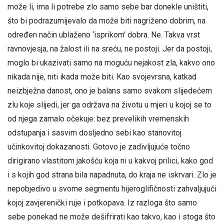
može li, ima li potrebe zlo samo sebe bar donekle uništiti,
što bi podrazumijevalo da može biti nagriženo dobrim, na
određen način ublaženo ‘isprikom’ dobra. Ne. Takva vrst
ravnovjesja, na žalost ili na sreću, ne postoji. Jer da postoji,
moglo bi ukazivati samo na moguću nejakost zla, kakvo ono
nikada nije, niti ikada može biti. Kao svojevrsna, katkad
neizbježna danost, ono je balans samo svakom slijedećem
zlu koje slijedi, jer ga održava na životu u mjeri u kojoj se to
od njega zamalo očekuje: bez prevelikih vremenskih
odstupanja i sasvim dosljedno sebi kao stanovitoj
učinkovitoj dokazanosti. Gotovo je zadivljujuće točno
dirigirano vlastitom jakošću koja ni u kakvoj prilici, kako god
i s kojih god strana bila napadnuta, do kraja ne iskrvari. Zlo je
nepobjedivo u svome segmentu hijeroglifičnosti zahvaljujući
kojoj zavjerenički ruje i potkopava. Iz razloga što samo
sebe ponekad ne može dešifrirati kao takvo, kao i stoga što