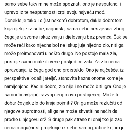
samo sebe takvim ne može spoznati, ono je nesputano, i
upravo iz te nesputanosti crpi svoju najveću moć.
Donekle je tako i s (istinskom) dobrotom, dakle dobrotom
koja djeluje iz sebe, nagonski, sama sebe nesvjesna, zbog
čega je u svome iskazivanju i djelovanju bez premca. Čak se
može reći kako nijedna bol ne iskupljuje nijedno zlo, niti ga
može preimenovati u nešto drugo. Ne postoje mala zla,
postoje samo male ili veće posljedice zala. Za zlo nema
opravdanja, iz čega god ono proisteklo. Ono je najčešće, iz
perspektive ‘odašiljatelja’, stanovita kazna onome kome je
namijenjeno. Kao ni dobro, zlo nije i ne može biti igra. Ono je
samoobnavljajući razvoj neopozivo postojećeg. Može li
dobar čovjek zlo do kraja pojmiti? On ga može razlučiti od
njegove suprotnosti, ali ga ne može shvatiti na način da
prodre u njegovu srž. S druge pak strane ni onaj tko je zao
nema mogućnost projekcije iz sebe samog, istine kojom je,