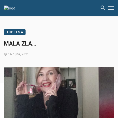
TOP TEMA
MALA ZLA…
16 rujna, 2021