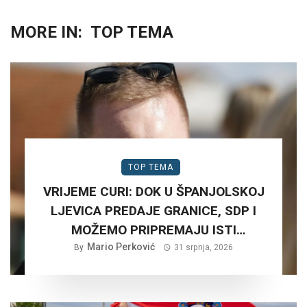
MORE IN:
TOP TEMA
TOP TEMA
VRIJEME CURI: DOK U ŠPANJOLSKOJ
LJEVICA PREDAJE GRANICE, SDP I
MOŽEMO PRIPREMAJU ISTI
SCENARIJ ZA HRVATSKU….
Mario Perković
By
31 srpnja, 2026