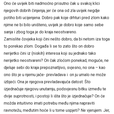
Ono će uvijek biti nadmoćno prisutno čak u svakoj klici
njegovih dobrih činjenja, jer će ona od zla uvijek negdje
potiho biti ucijenjena. Dobro pak koje drhturi pred zlom kako
njime ne bi bilo uništeno, uvijek je dobro koje samo sebe
sanja i zbog toga je do kraja neostvareno.
Zamislite čovjeka koji čini nešto dobro, da bi netom iza toga
to porekao zlom. Događa li se to zato što on dobro
nerijetko čini iz (niskih) interesa koji su jednako tako
nerijetko neostvareni? On čak zloćom ponekad, moguće, ne
djeluje sebi do kraja prepoznatljivo, svjesno, no ona – kao
ono što je u njemu jače- prevladava i on ju umalo ne može
izbjeći. Ona je njegova prevladavajuća datost. Što
izjednačuje njegovu unutarnju, podsvjesnu bitku između te
dvije suprotnosti, i postoji li išta što je izjednačuje? On će
možda intuitivno imati potrebu među njima napraviti
ravnotežu, međutim hoće li u tome uspjeti? Ne vjerujem. Jer,