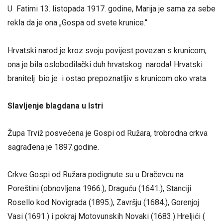
U Fatimi 13. listopada 1917. godine, Marija je sama za sebe
rekla da je ona „Gospa od svete krunice.“
Hrvatski narod je kroz svoju povijest povezan s krunicom,
ona je bila oslobodilački duh hrvatskog naroda! Hrvatski
branitelj bio je i ostao prepoznatljiv s krunicom oko vrata.
Slavljenje blagdana u Istri
Župa Trviž posvećena je Gospi od Ružara, trobrodna crkva
sagrađena je 1897.godine.
Crkve Gospi od Ružara podignute su u Dračevcu na
Poreštini (obnovljena 1966.), Draguću (1641.), Stanciji
Rosello kod Novigrada (1895.), Završju (1684.), Gorenjoj
Vasi (1691.) i pokraj Motovunskih Novaki (1683.).Hreljići (