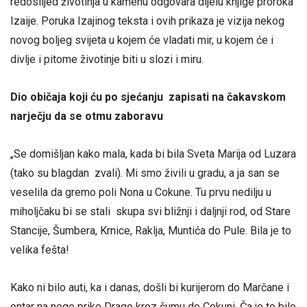
redoslijed životinja u kamenu odgovara dijelu knjige proroka
Izaije. Poruka Izajinog teksta i ovih prikaza je vizija nekog
novog boljeg svijeta u kojem će vladati mir, u kojem će i
divlje i pitome životinje biti u slozi i miru.
Dio običaja koji ću po sjećanju zapisati na čakavskom
narječju da se otmu zaboravu
„Se domišljan kako mala, kada bi bila Sveta Marija od Luzara
(tako su blagdan zvali). Mi smo živili u gradu, a ja san se
veselila da gremo poli Nona u Cokune. Tu prvu nedilju u
miholjčaku bi se stali skupa svi bližnji i daljnji rod, od Stare
Stancije, Šumbera, Krnice, Raklja, Muntića do Pule. Bila je to
velika fešta!
Kako ni bilo auti, ka i danas, došli bi kurijerom do Marčane i
ontar na noge priko Drage kroz šumu do Cokuni. Ča je to bilo