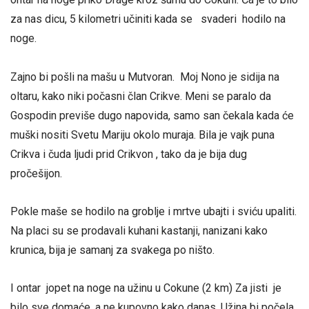
za nas dicu, 5 kilometri učiniti kada se svaderi hodilo na
noge.
Zajno bi pošli na mašu u Mutvoran. Moj Nono je sidija na
oltaru, kako niki počasni član Crikve. Meni se paralo da
Gospodin previše dugo napovida, samo san čekala kada će
muški nositi Svetu Mariju okolo muraja. Bila je vajk puna
Crikva i čuda ljudi prid Crikvon , tako da je bija dug
pročešijon.
Pokle maše se hodilo na groblje i mrtve ubajti i sviću upaliti.
Na placi su se prodavali kuhani kastanji, nanizani kako
krunica, bija je samanj za svakega po ništo.
I ontar jopet na noge na užinu u Cokune (2 km) Za jisti je
bilo sve domaće, a ne kupovno kako danas. Užina bi počela