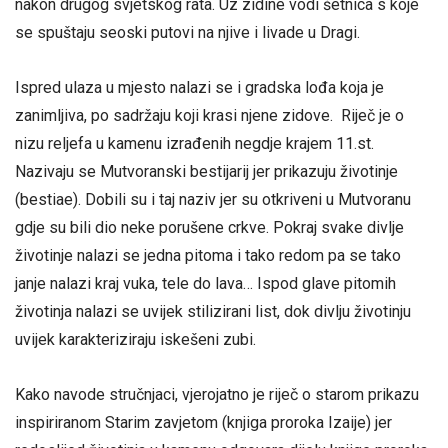
nakon drugog svjetskog rata. Uz zidine vodi šetnica s koje
se spuštaju seoski putovi na njive i livade u Dragi.
Ispred ulaza u mjesto nalazi se i gradska lođa koja je
zanimljiva, po sadržaju koji krasi njene zidove. Riječ je o
nizu reljefa u kamenu izrađenih negdje krajem 11.st.
Nazivaju se Mutvoranski bestijarij jer prikazuju životinje
(bestiae). Dobili su i taj naziv jer su otkriveni u Mutvoranu
gdje su bili dio neke porušene crkve. Pokraj svake divlje
životinje nalazi se jedna pitoma i tako redom pa se tako
janje nalazi kraj vuka, tele do lava… Ispod glave pitomih
životinja nalazi se uvijek stilizirani list, dok divlju životinju
uvijek karakteriziraju iskešeni zubi.
Kako navode stručnjaci, vjerojatno je riječ o starom prikazu
inspiriranom Starim zavjetom (knjiga proroka Izaije) jer