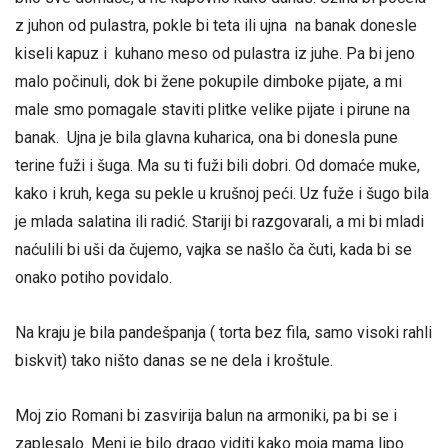
z juhon od pulastra, pokle bi teta ili ujna na banak donesle
kiseli kapuz i kuhano meso od pulastra iz juhe. Pa bi jeno
malo počinuli, dok bi žene pokupile dimboke pijate, a mi
male smo pomagale staviti plitke velike pijate i pirune na
banak. Ujna je bila glavna kuharica, ona bi donesla pune
terine fuži i šuga. Ma su ti fuži bili dobri. Od domaće muke,
kako i kruh, kega su pekle u krušnoj peći. Uz fuže i šugo bila
je mlada salatina ili radić. Stariji bi razgovarali, a mi bi mladi
naćulili bi uši da čujemo, vajka se našlo ča čuti, kada bi se
onako potiho povidalo.
Na kraju je bila pandešpanja ( torta bez fila, samo visoki rahli
biskvit) tako ništo danas se ne dela i kroštule.
Moj zio Romani bi zasvirija balun na armoniki, pa bi se i
zaplesalo. Meni je bilo drago viditi kako moja mama lipo