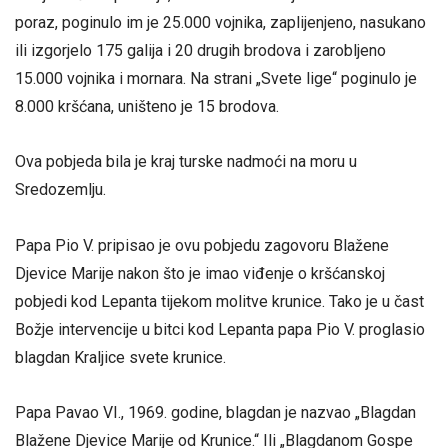
poraz, poginulo im je 25.000 vojnika, zaplijenjeno, nasukano
ili izgorjelo 175 galija i 20 drugih brodova i zarobljeno
15.000 vojnika i mornara. Na strani „Svete lige“ poginulo je
8.000 kršćana, uništeno je 15 brodova.
Ova pobjeda bila je kraj turske nadmoći na moru u
Sredozemlju.
Papa Pio V. pripisao je ovu pobjedu zagovoru Blažene
Djevice Marije nakon što je imao viđenje o kršćanskoj
pobjedi kod Lepanta tijekom molitve krunice. Tako je u čast
Božje intervencije u bitci kod Lepanta papa Pio V. proglasio
blagdan Kraljice svete krunice.
Papa Pavao VI., 1969. godine, blagdan je nazvao „Blagdan
Blažene Djevice Marije od Krunice.“ Ili „Blagdanom Gospe