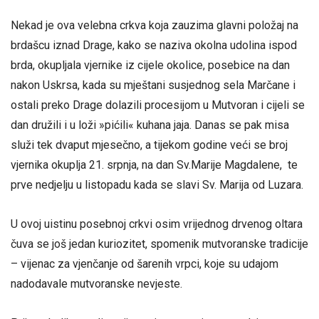
Nekad je ova velebna crkva koja zauzima glavni položaj na
brdašcu iznad Drage, kako se naziva okolna udolina ispod
brda, okupljala vjernike iz cijele okolice, posebice na dan
nakon Uskrsa, kada su mještani susjednog sela Marčane i
ostali preko Drage dolazili procesijom u Mutvoran i cijeli se
dan družili i u loži »pićili« kuhana jaja. Danas se pak misa
služi tek dvaput mjesečno, a tijekom godine veći se broj
vjernika okuplja 21. srpnja, na dan Sv.Marije Magdalene, te
prve nedjelju u listopadu kada se slavi Sv. Marija od Luzara.
U ovoj uistinu posebnoj crkvi osim vrijednog drvenog oltara
čuva se još jedan kuriozitet, spomenik mutvoranske tradicije
– vijenac za vjenčanje od šarenih vrpci, koje su udajom
nadodavale mutvoranske nevjeste.