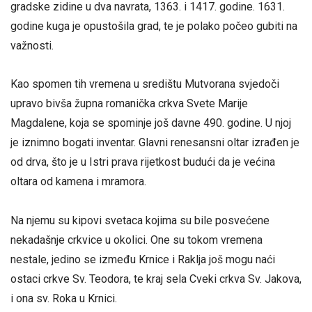
gradske zidine u dva navrata, 1363. i 1417. godine. 1631.
godine kuga je opustošila grad, te je polako počeo gubiti na
važnosti.
Kao spomen tih vremena u središtu Mutvorana svjedoči
upravo bivša župna romanička crkva Svete Marije
Magdalene, koja se spominje još davne 490. godine. U njoj
je iznimno bogati inventar. Glavni renesansni oltar izrađen je
od drva, što je u Istri prava rijetkost budući da je većina
oltara od kamena i mramora.
Na njemu su kipovi svetaca kojima su bile posvećene
nekadašnje crkvice u okolici. One su tokom vremena
nestale, jedino se između Krnice i Raklja još mogu naći
ostaci crkve Sv. Teodora, te kraj sela Cveki crkva Sv. Jakova,
i ona sv. Roka u Krnici.