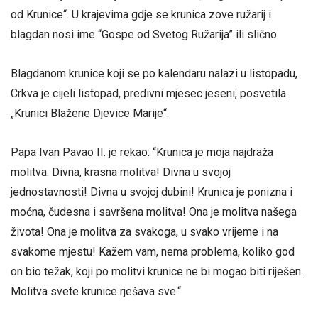
od Krunice“. U krajevima gdje se krunica zove ružarij i
blagdan nosi ime “Gospe od Svetog Ružarija” ili slično.
Blagdanom krunice koji se po kalendaru nalazi u listopadu,
Crkva je cijeli listopad, predivni mjesec jeseni, posvetila
„Krunici Blažene Djevice Marije“.
Papa Ivan Pavao II. je rekao: “Krunica je moja najdraža
molitva. Divna, krasna molitva! Divna u svojoj
jednostavnosti! Divna u svojoj dubini! Krunica je ponizna i
moćna, čudesna i savršena molitva! Ona je molitva našega
života! Ona je molitva za svakoga, u svako vrijeme i na
svakome mjestu! Kažem vam, nema problema, koliko god
on bio težak, koji po molitvi krunice ne bi mogao biti riješen.
Molitva svete krunice rješava sve.“