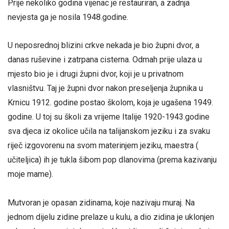
Prije nekoliko godina vijenac je restauriran, a zadnja
nevjesta ga je nosila 1948.godine.
U neposrednoj blizini crkve nekada je bio župni dvor, a
danas ruševine i zatrpana cisterna. Odmah prije ulaza u
mjesto bio je i drugi župni dvor, koji je u privatnom
vlasništvu. Taj je župni dvor nakon preseljenja župnika u
Krnicu 1912. godine postao školom, koja je ugašena 1949.
godine. U toj su školi za vrijeme Italije 1920-1943.godine
sva djeca iz okolice učila na talijanskom jeziku i za svaku
riječ izgovorenu na svom materinjem jeziku, maestra (
učiteljica) ih je tukla šibom pop dlanovima (prema kazivanju
moje mame).
Mutvoran je opasan zidinama, koje nazivaju muraj. Na
jednom dijelu zidine prelaze u kulu, a dio zidina je uklonjen