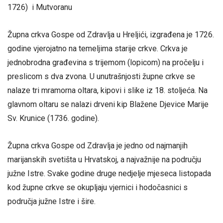
1726) i Mutvoranu
Župna crkva Gospe od Zdravlja u Hreljići, izgrađena je 1726.
godine vjerojatno na temeljima starije crkve. Crkva je
jednobrodna građevina s trijemom (lopicom) na pročelju i
preslicom s dva zvona. U unutrašnjosti župne crkve se
nalaze tri mramorna oltara, kipovi i slike iz 18. stoljeća. Na
glavnom oltaru se nalazi drveni kip Blažene Djevice Marije
Sv. Krunice (1736. godine).
Župna crkva Gospe od Zdravlja je jedno od najmanjih
marijanskih svetišta u Hrvatskoj, a najvažnije na području
južne Istre. Svake godine druge nedjelje mjeseca listopada
kod župne crkve se okupljaju vjernici i hodočasnici s
područja južne Istre i šire.