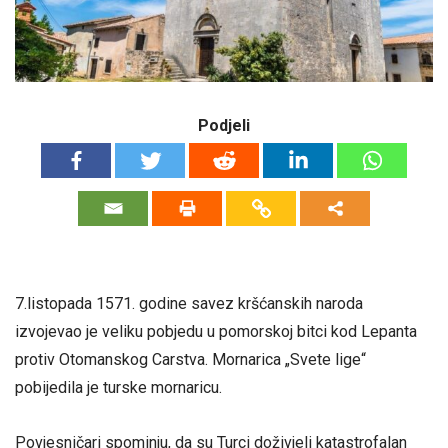
Podjeli
7.listopada 1571. godine savez kršćanskih naroda
izvojevao je veliku pobjedu u pomorskoj bitci kod Lepanta
protiv Otomanskog Carstva. Mornarica „Svete lige“
pobijedila je turske mornaricu.
Povjesničari spominju, da su Turci doživjeli katastrofalan