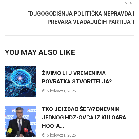
NEXT
˝DUGOGODIŠNJA POLITIČKA NEPRAVDA I
PREVARA VLADAJUĆIH PARTIJA˝!
YOU MAY ALSO LIKE
ŽIVIMO LI U VREMENIMA
POVRATKA STVORITELJA?
6 kolovoza, 2026
TKO JE IZDAO ŠEFA? DNEVNIK
JEDNOG HDZ-OVCA IZ KULOARA
HOO-A….
6 kolovoza, 2026