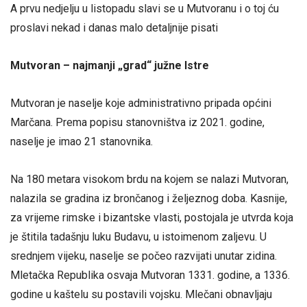
A prvu nedjelju u listopadu slavi se u Mutvoranu i o toj ću
proslavi nekad i danas malo detaljnije pisati
Mutvoran – najmanji „grad“ južne Istre
Mutvoran je naselje koje administrativno pripada općini
Marčana. Prema popisu stanovništva iz 2021. godine,
naselje je imao 21 stanovnika.
Na 180 metara visokom brdu na kojem se nalazi Mutvoran,
nalazila se gradina iz brončanog i željeznog doba. Kasnije,
za vrijeme rimske i bizantske vlasti, postojala je utvrda koja
je štitila tadašnju luku Budavu, u istoimenom zaljevu. U
srednjem vijeku, naselje se počeo razvijati unutar zidina.
Mletačka Republika osvaja Mutvoran 1331. godine, a 1336.
godine u kaštelu su postavili vojsku. Mlečani obnavljaju