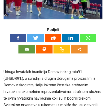
Podjeli
Udruga hrvatskih branitelja Domovinskog rata91
(UHBDR91.), u suradnji s drugim Udrugama proizašlim iz
Domovinskog rata, šalje iskrene čestitke srebrenim
hrvatskim rukometnim reprezentativcima, stručnom stožeru
te svim hrvatskim navijačima koji su ih bodrili tijekom
Svjetskog prvenstva u rukometu, tim više što su ostvarili