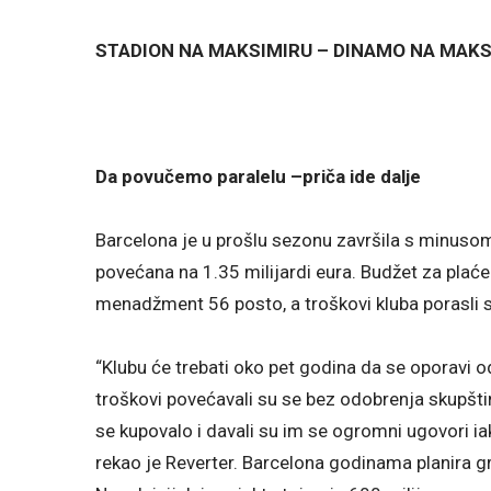
STADION NA MAKSIMIRU – DINAMO NA MAKS
Da povučemo paralelu –priča ide dalje
Barcelona je u prošlu sezonu završila s minuso
povećana na 1.35 milijardi eura. Budžet za plaće
menadžment 56 posto, a troškovi kluba porasli s
“Klubu će trebati oko pet godina da se oporavi od
troškovi povećavali su se bez odobrenja skupštine 
se kupovalo i davali su im se ogromni ugovori ia
rekao je Reverter. Barcelona godinama planira g