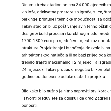
Dinamu treba stadion od cca 34.000 sjedećih mje
vip lože, adekvatne prostore za igrače, suce, štam
parkinge, pristupe i tehničke mogućnosti za održ
Takav stadion bi uz poštivanje svih tehnoloških 
design & build procesa i korektnog međunarodn
1700-1800 euro po sjedećem mjestu uz dodata
strukture.Projektiranje i ishođenje dozvola bi na 
arhitektonskog natječaja ili na bazi prijedloga 
trebalo trajati maksimalno 12 mjeseci , a izgr
24 mjeseca. Takav proces omogućio bi kompletnu
godine od donesene odluke o startu projekta.
Bilo kako bilo nužno je hitno napraviti prvi korak,
i stvoriti preduvjete za odluku i da grad Zagreb
ponositi.