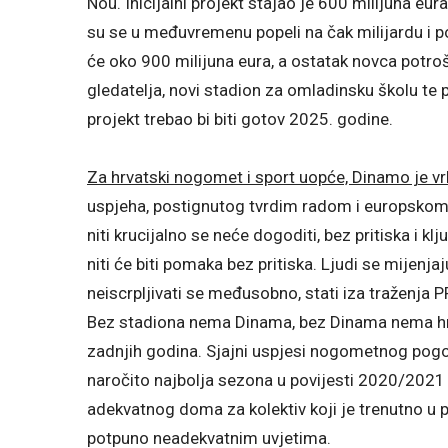
Nou. Inicijalni projekt stajao je 600 milijuna eura
su se u međuvremenu popeli na čak milijardu i p
će oko 900 milijuna eura, a ostatak novca potro
gledatelja, novi stadion za omladinsku školu te p
projekt trebao bi biti gotov 2025. godine.
Za hrvatski nogomet i sport uopće, Dinamo je 
uspjeha, postignutog tvrdim radom i europskom 
niti krucijalno se neće dogoditi, bez pritiska i k
niti će biti pomaka bez pritiska. Ljudi se mijenj
neiscrpljivati se međusobno, stati iza traženja PR
Bez stadiona nema Dinama, bez Dinama nema 
zadnjih godina. Sjajni uspjesi nogometnog pog
naročito najbolja sezona u povijesti 2020/2021 d
adekvatnog doma za kolektiv koji je trenutno u p
potpuno neadekvatnim uvjetima.