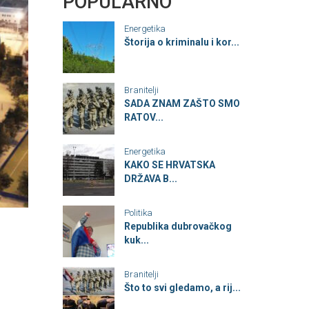
POPULARNO
Energetika
Štorija o kriminalu i kor...
Branitelji
SADA ZNAM ZAŠTO SMO
RATOV...
Energetika
KAKO SE HRVATSKA
DRŽAVA B...
Politika
Republika dubrovačkog
kuk...
Branitelji
Što to svi gledamo, a rij...