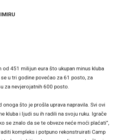
IMIRU
m od 451 milijun eura što ukupan minus kluba
 se u tri godine povećao za 61 posto, za
u za nevjerojatnih 600 posto.
 onoga što je prošla uprava napravila. Svi ovi
kluba i ljudi su ih radili na svoju ruku. Igrače
ko se znalo da se te obveze neće moći plaćati”,
raditi kompleks i potpuno rekonstruirati Camp