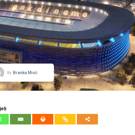
Branka Mioč
By
eli