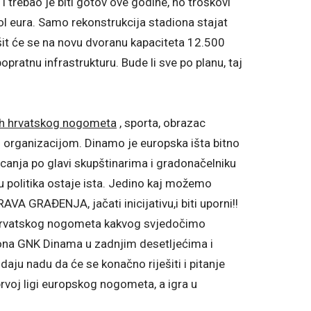
 i trebao je biti gotov ove godine, no troškovi
ol eura. Samo rekonstrukcija stadiona stajat
šit će se na novu dvoranu kapaciteta 12.500
opratnu infrastrukturu. Bude li sve po planu, taj
vrh hrvatskog nogometa
, sporta, obrazac
organizacijom. Dinamo je europska išta bitno
ljucanja po glavi skupštinarima i gradonačelniku
aju politika ostaje ista. Jedino kaj možemo
AVA GRAĐENJA, jačati inicijativu,i biti uporni!!
hrvatskog nogometa kakvog svjedočimo
ona GNK Dinama u zadnjim desetljećima i
aju nadu da će se konačno riješiti i pitanje
rvoj ligi europskog nogometa, a igra u