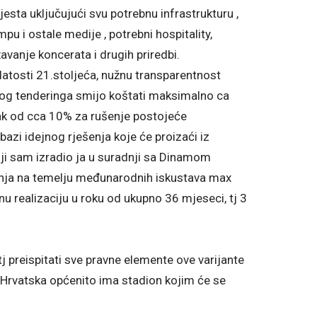
sta uključujući svu potrebnu infrastrukturu ,
pu i ostale medije , potrebni hospitality,
avanje koncerata i drugih priredbi.
datosti 21.stoljeća, nužnu transparentnost
og tenderinga smijo koštati maksimalno ca
k od cca 10% za rušenje postojeće
bazi idejnog rješenja koje će proizaći iz
koji sam izradio ja u suradnji sa Dinamom
adnja na temelju međunarodnih iskustava max
 realizaciju u roku od ukupno 36 mjeseci, tj 3
 tj preispitati sve pravne elemente ove varijante
 i Hrvatska općenito ima stadion kojim će se