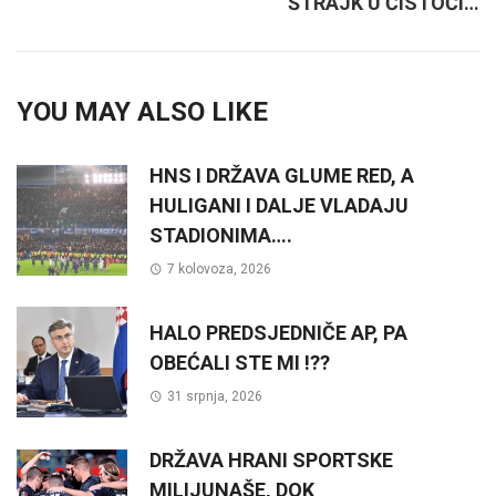
ŠTRAJK U ČISTOĆI…
YOU MAY ALSO LIKE
HNS I DRŽAVA GLUME RED, A
HULIGANI I DALJE VLADAJU
STADIONIMA….
7 kolovoza, 2026
HALO PREDSJEDNIČE AP, PA
OBEĆALI STE MI !??
31 srpnja, 2026
DRŽAVA HRANI SPORTSKE
MILIJUNAŠE, DOK