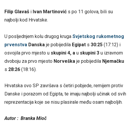
Filip Glavaš
i
Ivan Martinović
s po 11 golova, bili su
najbolji kod Hrvatske.
U posljednjem kolu drugog kruga
Svjetskog rukometnog
prvenstva
Danska
je pobijedila
Egipat
s
30:25
(17:12) i
osvojila prvo mjesto u
skupini 4, a
u
skupini 3
u izravnom
dvoboju za prvo mjesto
Norveška
je pobijedila
Njemačku
s
28:26
(18:16).
Hrvatska ovo SP završava s četiri pobjede, remijem protiv
Danske i porazom od Egipta, te imaju najbolji učinak od svih
reprezentacija koje se nisu plasirale među osam najboljih.
Autor :
Branka Mioč