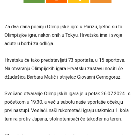
Za dva dana počinju Olimpijske igre u Parizu, ljetne su to
Olimpisjke igre, nakon onih u Tokyu, Hrvatska ima i svoje
adute u borbi za odličja.
Hrvatsku će tako predstavljati 73 sportaša, u 15 sportova.
Na otvaranju Olimpijskih igara Hrvatsku zastavu nositi će
džudašica Barbara Matić i strijelac Giovanni Cernogoraz.
Svečano otvaranje Olimpijskih igara je u petak 26.07.2024., s
početkom u 19:30, a već u subotu naše sportaše očekuju
prvi nastupi. Veslači, naši rukometaši igraju utakmicu 1. kola
turnira protiv Japana, stolnotenisači će također na teren.