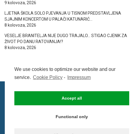
9 kolovoza, 2026
LJETNA ŠKOLA SOLO PJEVANJA U TISNOM PREDSTAVLJENA
SJAJNIM KONCERTOM U PALAČI KATUNARIĆ…
8 kolovoza, 2026
VESELJE BRANITELJA NIJE DUGO TRAJALO… STIGAO CJENIK ZA
ŽIVOT PO DANU RATOVANJA!?
8 kolovoza, 2026
We use cookies to optimize our website and our
service.
Cookie Policy
-
Impressum
Accept all
IMPRESSUM
UVIJETI KORIŠTENJA
COOKIE POLICY (EU)
Functional only
© BezCenzure 2017 - Izradio i održava
Inpendio