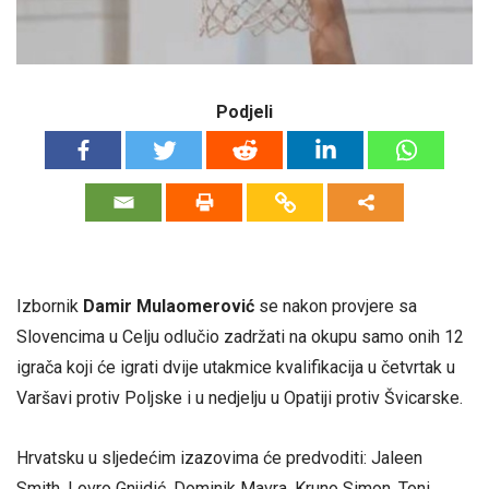
Podjeli
Izbornik
Damir Mulaomerović
se nakon provjere sa
Slovencima u Celju odlučio zadržati na okupu samo onih 12
igrača koji će igrati dvije utakmice kvalifikacija u četvrtak u
Varšavi protiv Poljske i u nedjelju u Opatiji protiv Švicarske.
Hrvatsku u sljedećim izazovima će predvoditi: Jaleen
Smith, Lovro Gnjidić, Dominik Mavra, Kruno Simon, Toni