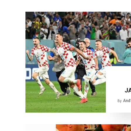
J
Anđe
By