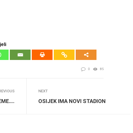
eli
0
85
REVIOUS
NEXT
EME….
OSIJEK IMA NOVI STADION