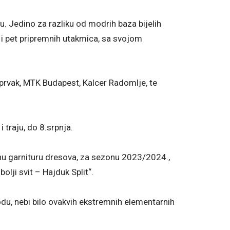
u. Jedino za razliku od modrih baza bijelih
e i pet pripremnih utakmica, sa svojom
i prvak, MTK Budapest, Kalcer Radomlje, te
i traju, do 8.srpnja.
ranu garnituru dresova, za sezonu 2023/2024.,
lji svit – Hajduk Split“.
irodu, nebi bilo ovakvih ekstremnih elementarnih