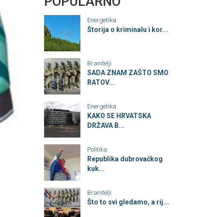
POPULARNO
Energetika
Štorija o kriminalu i kor...
Branitelji
SADA ZNAM ZAŠTO SMO
RATOV...
Energetika
KAKO SE HRVATSKA
DRŽAVA B...
Politika
Republika dubrovačkog
kuk...
Branitelji
Što to svi gledamo, a rij...