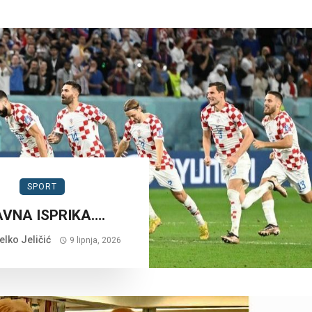
SPORT
AVNA ISPRIKA….
lko Jeličić
9 lipnja, 2026