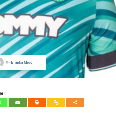
Branka Mioč
By
eli