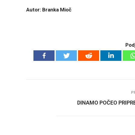
Autor: Branka Mioč
Podj
P
DINAMO POČEO PRIPR