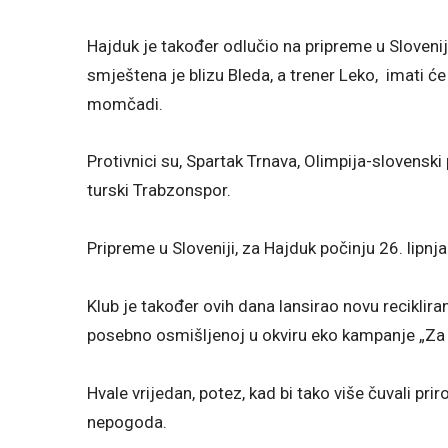
Hajduk je također odlučio na pripreme u Slovenij
smještena je blizu Bleda, a trener Leko, imati ć
momčadi.
Protivnici su, Spartak Trnava, Olimpija-slovensk
turski Trabzonspor.
Pripreme u Sloveniji, za Hajduk počinju 26. lipnja 
Klub je također ovih dana lansirao novu recikli
posebno osmišljenoj u okviru eko kampanje „Za bo
Hvale vrijedan, potez, kad bi tako više čuvali pr
nepogoda.