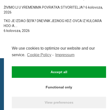
ŽIVIMO LI U VREMENIMA POVRATKA STVORITELJA?
6 kolovoza,
2026
TKO JE IZDAO ŠEFA? DNEVNIK JEDNOG HDZ-OVCA IZ KULOARA
HOO-A….
6 kolovoza, 2026
We use cookies to optimize our website and our
service.
Cookie Policy
-
Impressum
Accept all
IMPRESSUM
UVIJETI KORIŠTENJA
COOKIE POLICY (EU)
Functional only
© BezCenzure 2017 - Izradio i održava
Inpendio
View preferences