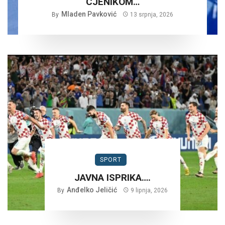
CJENIKOM…
Mladen Pavković
By
13 srpnja, 2026
SPORT
JAVNA ISPRIKA….
Anđelko Jeličić
By
9 lipnja, 2026