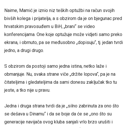
Naime, Mamić je iznio niz teških optužbi na račun svojih
bivših kolega i prijatelja, a s obzirom da je on bjegunac pred
hrvatskim pravosuđem u BiH, „brani“ se video
konferencijama. One koje optužuje može vidjeti samo preko
ekrana, i obrnuto, pa se međusobno „dopisuju“, tj. jedan tvrdi
jedno, a drugi drugo.
S obzirom da postoji samo jedna istina, netko laže i
obmanjuje. Nu, svaka strane viče „držite lopova“, pa je na
čitateljima i gledateljima da sami donesu zaključak tko tu
jeste, a tko nije u pravu.
Jedna i druga strana tvrdi da je „silno zabrinuta za ono što
se dešava u Dinamu“ i da se boje da će se „ono što su
generacije navijača ovog kluba sanjali vrlo brzo urušiti i