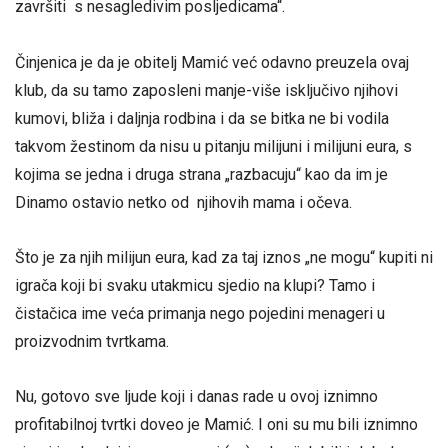
završiti s nesagledivim posljedicama“.
Činjenica je da je obitelj Mamić već odavno preuzela ovaj
klub, da su tamo zaposleni manje-više isključivo njihovi
kumovi, bliža i daljnja rodbina i da se bitka ne bi vodila
takvom žestinom da nisu u pitanju milijuni i milijuni eura, s
kojima se jedna i druga strana „razbacuju“ kao da im je
Dinamo ostavio netko od njihovih mama i očeva.
Što je za njih milijun eura, kad za taj iznos „ne mogu“ kupiti ni
igrača koji bi svaku utakmicu sjedio na klupi? Tamo i
čistačica ime veća primanja nego pojedini menageri u
proizvodnim tvrtkama.
Nu, gotovo sve ljude koji i danas rade u ovoj iznimno
profitabilnoj tvrtki doveo je Mamić. I oni su mu bili iznimno