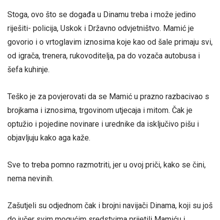
Stoga, ovo što se događa u Dinamu treba i može jedino
riješiti- policija, Uskok i Državno odvjetništvo. Mamić je
govorio i o vrtoglavim iznosima koje kao od šale primaju svi,
od igrača, trenera, rukovoditelja, pa do vozača autobusa i
šefa kuhinje.
Teško je za povjerovati da se Mamić u prazno razbacivao s
brojkama i iznosima, trgovinom utjecaja i mitom. Čak je
optužio i pojedine novinare i urednike da isključivo pišu i
objavljuju kako aga kaže.
Sve to treba pomno razmotriti, jer u ovoj priči, kako se čini,
nema nevinih.
Zašutjeli su odjednom čak i brojni navijači Dinama, koji su još
do jučer svim mogućim sredstvima prijetili Mamiću i