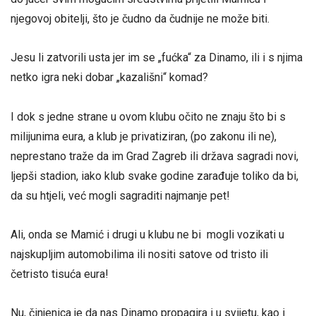
njegovoj obitelji, što je čudno da čudnije ne može biti.
Jesu li zatvorili usta jer im se „fućka“ za Dinamo, ili i s njima
netko igra neki dobar „kazališni“ komad?
I dok s jedne strane u ovom klubu očito ne znaju što bi s
milijunima eura, a klub je privatiziran, (po zakonu ili ne),
neprestano traže da im Grad Zagreb ili država sagradi novi,
ljepši stadion, iako klub svake godine zarađuje toliko da bi,
da su htjeli, već mogli sagraditi najmanje pet!
Ali, onda se Mamić i drugi u klubu ne bi mogli vozikati u
najskupljim automobilima ili nositi satove od tristo ili
četristo tisuća eura!
Nu, činjenica je da nas Dinamo propagira i u svijetu, kao i