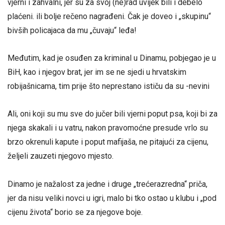
vjerni i zahvalni, jer su za svoj (ne)rad uvijek bili i debelo
plaćeni. ili bolje rečeno nagrađeni. Čak je doveo i „skupinu“
bivših policajaca da mu „čuvaju“ leđa!
Međutim, kad je osuđen za kriminal u Dinamu, pobjegao je u
BiH, kao i njegov brat, jer im se ne sjedi u hrvatskim
robijašnicama, tim prije što neprestano ističu da su -nevini
Ali, oni koji su mu sve do jučer bili vjerni poput psa, koji bi za
njega skakali i u vatru, nakon pravomoćne presude vrlo su
brzo okrenuli kapute i poput mafijaša, ne pitajući za cijenu,
željeli zauzeti njegovo mjesto.
Dinamo je nažalost za jedne i druge „trećerazredna“ priča,
jer da nisu veliki novci u igri, malo bi tko ostao u klubu i „pod
cijenu života“ borio se za njegove boje.