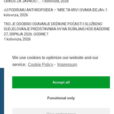
CIRKUS ZA JAVNOST….
1 kolovoza, 2026
»U PODRUMU ANTHROPOIDEA – ‘MRE TA KRV I SVAKA IDEJA!«
1
kolovoza, 2026
TKO JE ODOBRIO ODAVANJE DRŽAVNE POČASTI I SLUŽBENO
SUDJELOVANJE PREDSTAVNIKA HV NA RUŠNJAKU KOD BADERNE
27, SRPNJA 2026. GODINE.?
1 kolovoza, 2026
We use cookies to optimize our website and our
service.
Cookie Policy
-
Impressum
Accept all
IMPRESSUM
UVIJETI KORIŠTENJA
COOKIE POLICY (EU)
Functional only
© BezCenzure 2017 - Izradio i održava
Inpendio
View preferences