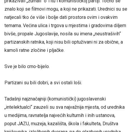
prikazivali „žurnali“ o Titu i komunističkoj partiji. Točno se
znalo koji se filmovi mogu, a koji ne prikazati. Urednici su se
natjecali tko će više i bolje dati prostora ovim i ovakvim
temama. Većina ulica i trgova u mjestima i gradovima diljem
bivše, propale Jugoslavije, nosila su imena „neustrašivih“
partizanskih ratnika, koji nisu bili optuživani ni za obične, a
kamoli ratne zločine i pljačke.
Sve je bilo crno-bijelo.
Partizani su bili dobri, a svi ostali loši.
Tadašnji najznačajniji (komunistički) jugoslavenski
„intelektualci“ zauzeli su sva najvažnija mjesta, od urednika
u medijima, ravnatelja najvećih kulturnih i inih ustanova,
poput JAZU, muzeja, kazališta, škola i fakulteta, Društva
književnika, izložbenih dvorana, pa do glazbenih urednika,