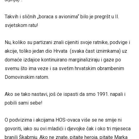
Takvih i sličnih „boraca s avionima“ bilo je pregršt u II.
svjetskom ratu!
Nu, koliko su partizani znali cijeniti svoje ratnike, podvige i
akcije, toliko jedan dio Hrvata (svaka čast iznimkama) uz
domaće izdajice kontinuirano marginaliziraju i gaze po
svemu što ima veze i sa svetim hrvatskim obrambenim
Domovinskim ratom.
Ako se tako nastavi, još će ispasti da smo 1991. napali i
pobili sami sebe!
O podvizima i akcijama HOS-ovaca više se ne smije ni
govoriti, iako su ovi mladići i djevojke čak i oko tri mjeseca
branili Škabrnju. Ako ne znate, pitajte heroja, pitajte Marka