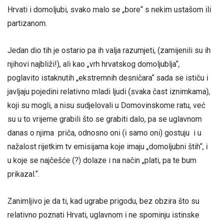
Hrvati i domoljubi, svako malo se „bore“ s nekim ustašom ili
partizanom.
Jedan dio tih je ostario pa ih valja razumjeti, (zamijenili su ih
njihovi najbliži!), ali kao „vrh hrvatskog domoljublja“,
poglavito istaknutih „ekstremnih desničara“ sada se ističu i
javljaju pojedini relativno mladi ljudi (svaka čast iznimkama),
koji su mogli, a nisu sudjelovali u Domovinskome ratu, već
su u to vrijeme grabili što se grabiti dalo, pa se uglavnom
danas o njima priča, odnosno oni (i samo oni) gostuju i u
nažalost rijetkim tv emisijama koje imaju „domoljubni štih“, i
u koje se najčešće (?) dolaze i na način „plati, pa te bum
prikazal.“.
Zanimljivo je da ti, kad ugrabe prigodu, bez obzira što su
relativno poznati Hrvati, uglavnom i ne spominju istinske