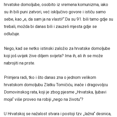
hrvatske domoljube, osobito iz vremena komunizma, iako
su ih bili puni zatvori, već isključivo govore i ističu samo
sebe, kao „e, da sam ja na vlasti!“.Da su 91. bili tamo gdje su
trebali, možda bi danas bili i zauzeli mjesta gdje se
odlučuje.
Nego, kad se netko istinski založio za hrvatske domoljube
koji još uvijek žive diljem svijeta? Ima ih, ali ih se može
nabrojiti na prste.
Primjera radi, tko i što danas zna o jednom velikom
hrvatskom domoljubu Zlatku Tomičiću, inače i dragovoljcu
Domovinskog rata, koji je zbog pjesme „Hrvatska, ljubavi
moja“ više proveo na robiji „nego na životu“?
U Hrvatskoj se nažalost stvara i postoji tzv. „lažna“ desnica,