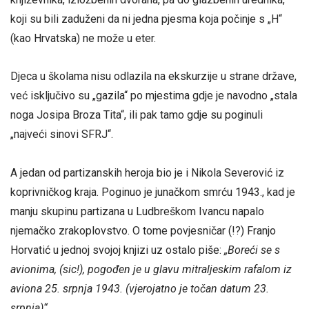
koji su bili zaduženi da ni jedna pjesma koja počinje s „H“
(kao Hrvatska) ne može u eter.
Djeca u školama nisu odlazila na ekskurzije u strane države,
već isključivo su „gazila“ po mjestima gdje je navodno „stala
noga Josipa Broza Tita“, ili pak tamo gdje su poginuli
„najveći sinovi SFRJ“.
A jedan od partizanskih heroja bio je i Nikola Severović iz
koprivničkog kraja. Poginuo je junačkom smrću 1943., kad je
manju skupinu partizana u Ludbreškom Ivancu napalo
njemačko zrakoplovstvo. O tome povjesničar (!?) Franjo
Horvatić u jednoj svojoj knjizi uz ostalo piše:
„Boreći se s
avionima, (sic!), pogođen je u glavu mitraljeskim rafalom iz
aviona 25. srpnja 1943. (vjerojatno je točan datum 23.
srpnja)“.