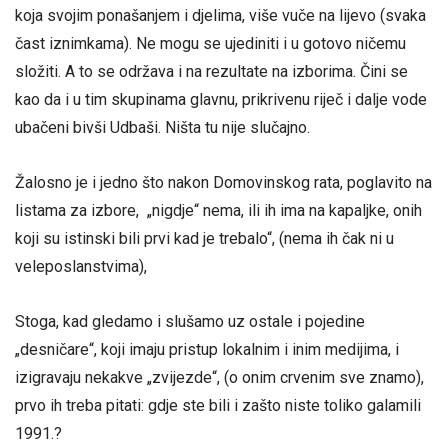
koja svojim ponašanjem i djelima, više vuče na lijevo (svaka
čast iznimkama). Ne mogu se ujediniti i u gotovo ničemu
složiti. A to se održava i na rezultate na izborima. Čini se
kao da i u tim skupinama glavnu, prikrivenu riječ i dalje vode
ubačeni bivši Udbaši. Ništa tu nije slučajno.
Žalosno je i jedno što nakon Domovinskog rata, poglavito na
listama za izbore, „nigdje“ nema, ili ih ima na kapaljke, onih
koji su istinski bili prvi kad je trebalo“, (nema ih čak ni u
veleposlanstvima),
Stoga, kad gledamo i slušamo uz ostale i pojedine
„desničare“, koji imaju pristup lokalnim i inim medijima, i
izigravaju nekakve „zvijezde“, (o onim crvenim sve znamo),
prvo ih treba pitati: gdje ste bili i zašto niste toliko galamili
1991.?