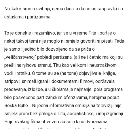
Nu, kako smo u svibnju, nema dana, a da se ne raspravlja i o
ustašama i partizanima.
To je donekle i razumljivo, jer se u vrijeme Tita i partije o
nekoj takvoj temi nije moglo ni smjelo govoriti ni pisati. Tada
je samo i jedino bilo dozvoljeno da se priča o
„veličanstvenoj“ pobjedi partizana, (ali ne i četnicima koji su
prešli na njihovu stranu), Titu kao velikom i neustrašivom
vođi i ratniku. O tome su se (na tone) objavljivale knjige,
stripovi, snimali igrani i dokumentarni filmovi, održavala
predavanja, izložbe, a u školama je najmanje pola programa
bilo posvećeno partizanskim ofenzivama, herojima poput
Boška Buhe… Ni jedna informativna emisija na televiziji nije
smjela proći bez priloga o Titu, socijalističkoj i inoj izgradnji.
Prije svakog filma obvezno su se u kino dvoranama