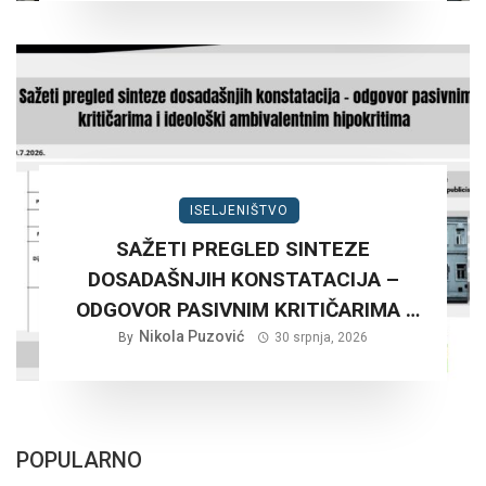
ISELJENIŠTVO
SAŽETI PREGLED SINTEZE
DOSADAŠNJIH KONSTATACIJA –
ODGOVOR PASIVNIM KRITIČARIMA I
IDEOLOŠKI AMBIVALENTNIM
Nikola Puzović
By
30 srpnja, 2026
HIPOKRITIMA….
POPULARNO