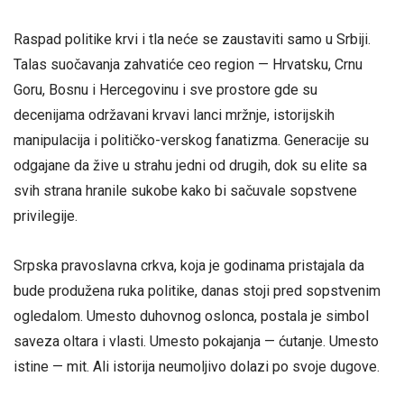
Raspad politike krvi i tla neće se zaustaviti samo u Srbiji.
Talas suočavanja zahvatiće ceo region — Hrvatsku, Crnu
Goru, Bosnu i Hercegovinu i sve prostore gde su
decenijama održavani krvavi lanci mržnje, istorijskih
manipulacija i političko-verskog fanatizma. Generacije su
odgajane da žive u strahu jedni od drugih, dok su elite sa
svih strana hranile sukobe kako bi sačuvale sopstvene
privilegije.
Srpska pravoslavna crkva, koja je godinama pristajala da
bude produžena ruka politike, danas stoji pred sopstvenim
ogledalom. Umesto duhovnog oslonca, postala je simbol
saveza oltara i vlasti. Umesto pokajanja — ćutanje. Umesto
istine — mit. Ali istorija neumoljivo dolazi po svoje dugove.