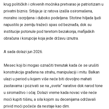
krug političkih i crkvenih moćnika pretvarao je patriotizam u
privatni biznis. Srbija je iz ratova izašla osiromašena,
moralno iscrpljena i duboko podeljena. Stotine hiljada ljudi
napustilo je zemlju tražeći spas od beznađa, dok su
institucije potonule pod teretom bezakonja, mafijaških
obračuna i korupcije koja jede državu iznutra.
A sada dolazi jun 2026.
Mesec koji bi mogao označiti trenutak kada će se urušiti
konstrukcija građena na strahu, manipulaciji i mitu. Balkan
ulazi u period u kojem više neće biti dovoljno mahati
zastavama i pozivati se na „svete“ narative dok narod tone
u siromaštvo i očaj. Dolazi vreme kada novac više neće
moći kupiti tišinu, a sila kojom su decenijama održavali
privid moći počeće da nestaje kao dim.