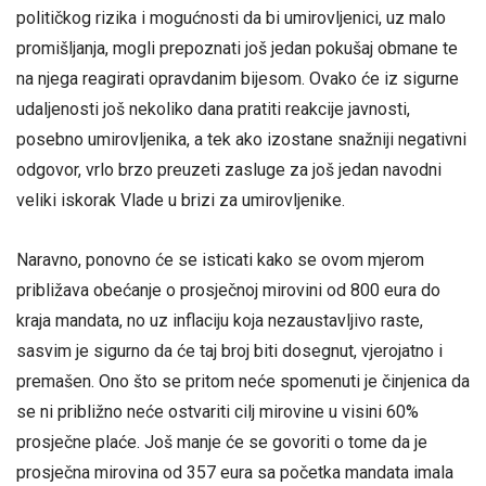
političkog rizika i mogućnosti da bi umirovljenici, uz malo
promišljanja, mogli prepoznati još jedan pokušaj obmane te
na njega reagirati opravdanim bijesom. Ovako će iz sigurne
udaljenosti još nekoliko dana pratiti reakcije javnosti,
posebno umirovljenika, a tek ako izostane snažniji negativni
odgovor, vrlo brzo preuzeti zasluge za još jedan navodni
veliki iskorak Vlade u brizi za umirovljenike.
Naravno, ponovno će se isticati kako se ovom mjerom
približava obećanje o prosječnoj mirovini od 800 eura do
kraja mandata, no uz inflaciju koja nezaustavljivo raste,
sasvim je sigurno da će taj broj biti dosegnut, vjerojatno i
premašen. Ono što se pritom neće spomenuti je činjenica da
se ni približno neće ostvariti cilj mirovine u visini 60%
prosječne plaće. Još manje će se govoriti o tome da je
prosječna mirovina od 357 eura sa početka mandata imala