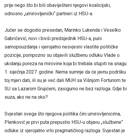
prije nego što bi bili obaviješteni njegovi koalicijski,
odnosno „umirovljenički“ partneri iz HSU-a.
Jučer se dogodio presedan, Marinko Lukenda i Veselko
Gabričević, novi i bivši predsjednik HSU-a, puni
samopouzdanja i vjerojatno nesvjesni vlastite političke
pozicije, pompozno su objavili službenu odluku Vlade o
ukidanju poreza na mirovine koja bi trebala stupiti na snagu
1. siječnja 2027. godine. Nema sumnje da će javnu podršku
toj mjeri dati, ili su je već dali MUH sa Višnjom Fortunom te
SU sa Lazarom Grujićem, zasigurno ne bez razloga. Gdje bi
suza, ako ne na oko?
Svjestan svega što njegova politika čini umirovljenicima,
Plenković je prvi puta prepustio HSU-u objavu „službene“
odluke iz vjerojatno vrlo pragmatičnog razloga. Svjestan je