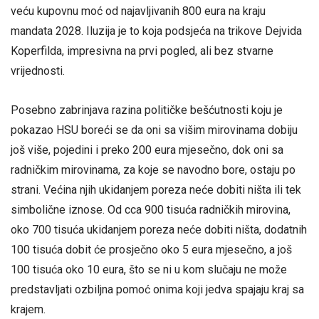
veću kupovnu moć od najavljivanih 800 eura na kraju
mandata 2028. Iluzija je to koja podsjeća na trikove Dejvida
Koperfilda, impresivna na prvi pogled, ali bez stvarne
vrijednosti.
Posebno zabrinjava razina političke bešćutnosti koju je
pokazao HSU boreći se da oni sa višim mirovinama dobiju
još više, pojedini i preko 200 eura mjesečno, dok oni sa
radničkim mirovinama, za koje se navodno bore, ostaju po
strani. Većina njih ukidanjem poreza neće dobiti ništa ili tek
simbolične iznose. Od cca 900 tisuća radničkih mirovina,
oko 700 tisuća ukidanjem poreza neće dobiti ništa, dodatnih
100 tisuća dobit će prosječno oko 5 eura mjesečno, a još
100 tisuća oko 10 eura, što se ni u kom slučaju ne može
predstavljati ozbiljna pomoć onima koji jedva spajaju kraj sa
krajem.