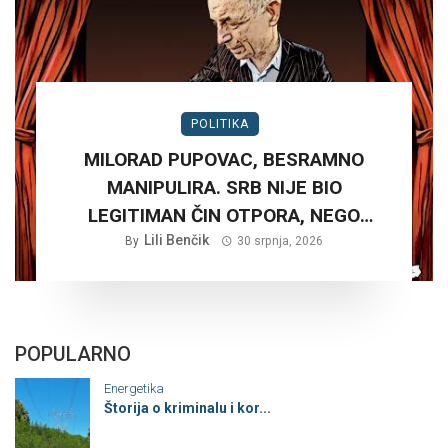
POLITIKA
MILORAD PUPOVAC, BESRAMNO
MANIPULIRA. SRB NIJE BIO
LEGITIMAN ČIN OTPORA, NEGO
PLANSKA ČETNIČKA AGRESIJA SA
Lili Benčik
By
30 srpnja, 2026
CILJEM STVARANJA VELIKE SRBIJE
POPULARNO
Energetika
Štorija o kriminalu i kor...