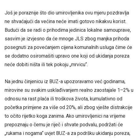
Još je poraznije što dio umirovljenika ovu mjeru pozdravlja
ne shvaćajući da većina neće imati gotovo nikakvu korist.
Budući da se radi o prihodima jedinica lokalne samouprave,
sasvim je izvjesno da će mnoge JLS zbog manjka prihoda
posegnuti za povećanjem cijena komunalnih usluga čime će
se dodatno osiromašiti upravo one koji od ukidanja poreza
neće dobiti ništa ili tek pokoju „mrvicu“.
Na jednu činjenicu iz BUZ-a upozoravamo već godinama,
mirovine su svakim usklađivanjem realno zaostajale 1–2% u
odnosu na rast plaća ili troškova života, kumulativno od
početka primjene za više od 20%, ali zbog vješte distrakcije
to očito rijetko koga zanima. Ako umirovljenici na vrijeme
prepoznaju o čemu je riječ i shvate podvalu, podržati će
„rukama i nogama“ uvjet BUZ-a za podršku ukidanju poreza,