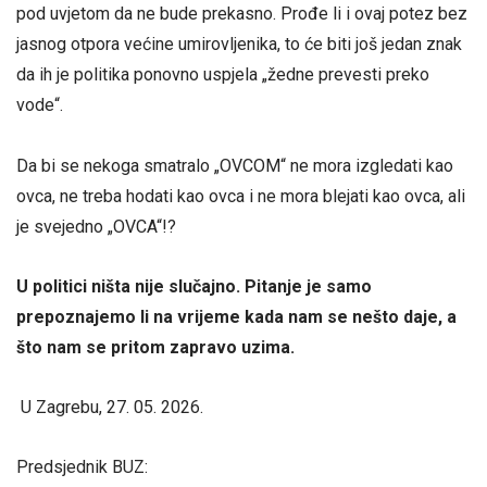
pod uvjetom da ne bude prekasno. Prođe li i ovaj potez bez
jasnog otpora većine umirovljenika, to će biti još jedan znak
da ih je politika ponovno uspjela „žedne prevesti preko
vode“.
Da bi se nekoga smatralo „OVCOM“ ne mora izgledati kao
ovca, ne treba hodati kao ovca i ne mora blejati kao ovca, ali
je svejedno „OVCA“!?
U politici ništa nije slučajno. Pitanje je samo
prepoznajemo li na vrijeme kada nam se nešto daje, a
što nam se pritom zapravo uzima.
U Zagrebu, 27. 05. 2026.
Predsjednik BUZ: