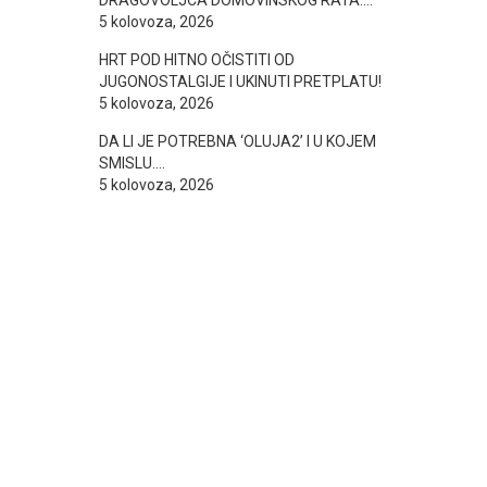
DRAGOVOLJCA DOMOVINSKOG RATA….
5 kolovoza, 2026
HRT POD HITNO OČISTITI OD
JUGONOSTALGIJE I UKINUTI PRETPLATU!
5 kolovoza, 2026
DA LI JE POTREBNA ‘OLUJA2’ I U KOJEM
SMISLU….
5 kolovoza, 2026