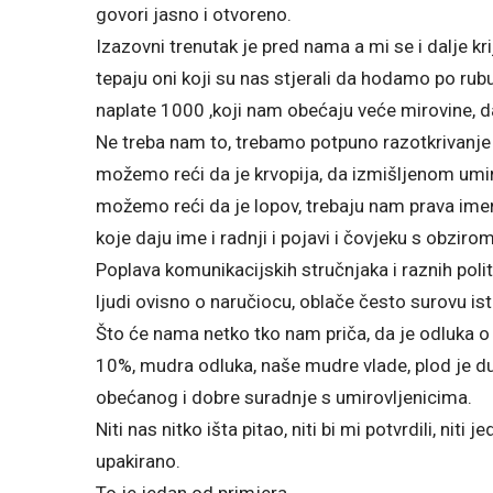
govori jasno i otvoreno.
Izazovni trenutak je pred nama a mi se i dalje kr
tepaju oni koji su nas stjerali da hodamo po ru
naplate 1000 ,koji nam obećaju veće mirovine, d
Ne treba nam to, trebamo potpuno razotkrivanje
možemo reći da je krvopija, da izmišljenom umir
možemo reći da je lopov, trebaju nam prava imena
koje daju ime i radnji i pojavi i čovjeku s obziro
Poplava komunikacijskih stručnjaka i raznih politi
ljudi ovisno o naručiocu, oblače često surovu is
Što će nama netko tko nam priča, da je odluka 
10%, mudra odluka, naše mudre vlade, plod je d
obećanog i dobre suradnje s umirovljenicima.
Niti nas nitko išta pitao, niti bi mi potvrdili, niti
upakirano.