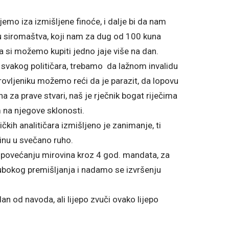
ijemo iza izmišljene finoće, i dalje bi da nam
bu siromaštva, koji nam za dug od 100 kuna
a si možemo kupiti jedno jaje više na dan.
 svakog političara, trebamo da lažnom invalidu
ovljeniku možemo reći da je parazit, da lopovu
 za prave stvari, naš je rječnik bogat riječima
m na njegove sklonosti.
čkih analitičara izmišljeno je zanimanje, ti
tinu u svečano ruho.
o povećanju mirovina kroz 4 god. mandata, za
ubokog premišljanja i nadamo se izvršenju
 jedan od navoda, ali lijepo zvuči ovako lijepo