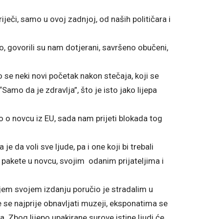
riječi, samo u ovoj zadnjoj, od naših političara i
, govorili su nam dotjerani, savršeno obučeni,
o se neki novi početak nakon stečaja, koji se
“Samo da je zdravlja”, što je isto jako lijepa
o o novcu iz EU, sada nam prijeti blokada tog
 je da voli sve ljude, pa i one koji bi trebali
n pakete u novcu, svojim odanim prijateljima i
ljem svojem izdanju poručio je stradalim u
 se najprije obnavljati muzeji, eksponatima se
a. Zbog lijepo upakirane surove istine ljudi će