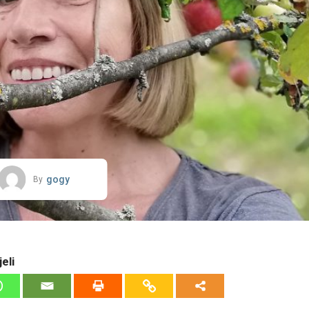
gogy
By
eli