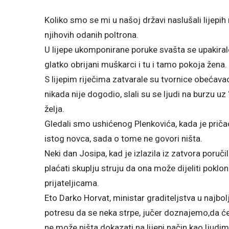
Koliko smo se mi u našoj državi naslušali lijepih 
njihovih odanih poltrona.
U lijepe ukomponirane poruke svašta se upakiralo
glatko obrijani muškarci i tu i tamo pokoja žena.
S lijepim riječima zatvarale su tvornice obećava
nikada nije dogodio, slali su se ljudi na burzu uz 
želja.
Gledali smo ushićenog Plenkovića, kada je priča
istog novca, sada o tome ne govori ništa.
Neki dan Josipa, kad je izlazila iz zatvora poručila
plaćati skuplju struju da ona može dijeliti poklo
prijateljicama.
Eto Darko Horvat, ministar graditeljstva u najbo
potresu da se neka strpe, jučer doznajemo,da će
ne može ništa dokazati na lijepi način kao ljudim