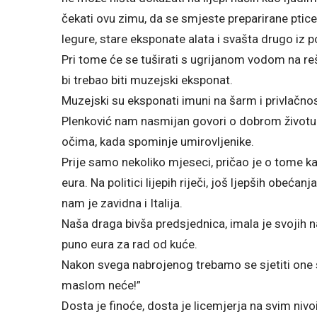
čekati ovu zimu, da se smjeste preparirane ptice
legure, stare eksponate alata i svašta drugo iz po
Pri tome će se tuširati s ugrijanom vodom na re
bi trebao biti muzejski eksponat.
Muzejski su eksponati imuni na šarm i privlačnost 
Plenković nam nasmijan govori o dobrom životu u
očima, kada spominje umirovljenike.
Prije samo nekoliko mjeseci, pričao je o tome k
eura. Na politici lijepih riječi, još ljepših obeć
nam je zavidna i Italija.
Naša draga bivša predsjednica, imala je svojih
puno eura za rad od kuće.
Nakon svega nabrojenog trebamo se sjetiti one s
maslom neće!”
Dosta je finoće, dosta je licemjerja na svim niv