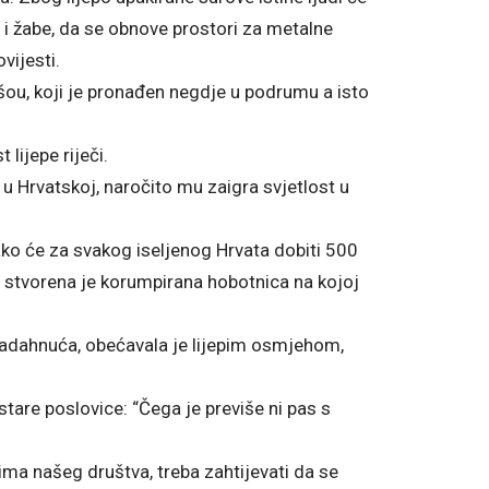
 i žabe, da se obnove prostori za metalne
vijesti.
šou, koji je pronađen negdje u podrumu a isto
lijepe riječi.
 Hrvatskoj, naročito mu zaigra svjetlost u
ako će za svakog iseljenog Hrvata dobiti 500
anja stvorena je korumpirana hobotnica na kojoj
 nadahnuća, obećavala je lijepim osmjehom,
tare poslovice: “Čega je previše ni pas s
oima našeg društva, treba zahtijevati da se