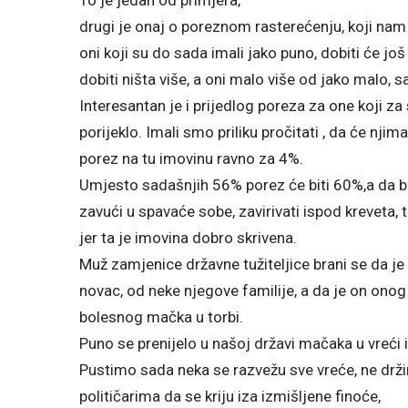
To je jedan od primjera,
drugi je onaj o poreznom rasterećenju, koji nam 
oni koji su do sada imali jako puno, dobiti će još
dobiti ništa više, a oni malo više od jako malo, 
Interesantan je i prijedlog poreza za one koji 
porijeklo. Imali smo priliku pročitati , da će njim
porez na tu imovinu ravno za 4%.
Umjesto sadašnjih 56% porez će biti 60%,a da bi
zavući u spavaće sobe, zavirivati ispod kreveta, 
jer ta je imovina dobro skrivena.
Muž zamjenice državne tužiteljice brani se da j
novac, od neke njegove familije, a da je on onog 
bolesnog mačka u torbi.
Puno se prenijelo u našoj državi mačaka u vreći i 
Pustimo sada neka se razvežu sve vreće, ne dr
političarima da se kriju iza izmišljene finoće,