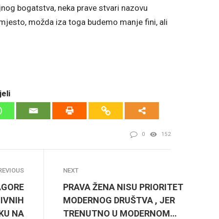
ajnog bogatstva, neka prave stvari nazovu
jesto, možda iza toga budemo manje fini, ali
eli
0
152
REVIOUS
NEXT
AGORE
PRAVA ŽENA NISU PRIORITET
IVNIH
MODERNOG DRUŠTVA , JER
KU NA
TRENUTNO U MODERNOM…