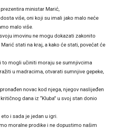
prezentira ministar Marić,
 dosta više, oni koji su imali jako malo neće
samo malo više.
za svoju imovinu ne mogu dokazati zakonito
a Marić stati na kraj, a kako će stati, povećat će
 to mogli učiniti moraju se sumnjivcima
tražiti u madracima, otvarati sumnjive gepeke,
e pronađen novac kod njega, njegov naslijeđen
kritičnog dana iz “Kluba” u svoj stan donio
eto i sada je jedan u igri.
žimo moralne prodike i ne dopustimo našim