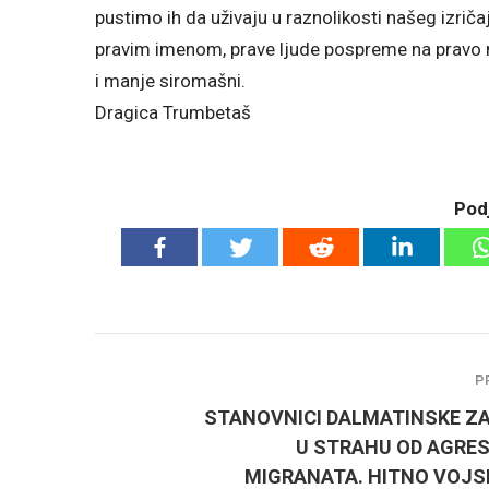
pustimo ih da uživaju u raznolikosti našeg izrič
pravim imenom, prave ljude pospreme na pravo m
i manje siromašni.
Dragica Trumbetaš
Podj
P
STANOVNICI DALMATINSKE Z
U STRAHU OD AGRES
MIGRANATA. HITNO VOJS