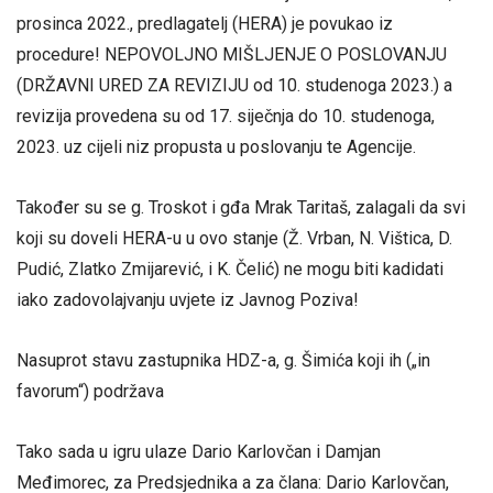
prosinca 2022., predlagatelj (HERA) je povukao iz
procedure! NEPOVOLJNO MIŠLJENJE O POSLOVANJU
(DRŽAVNI URED ZA REVIZIJU od 10. studenoga 2023.) a
revizija provedena su od 17. siječnja do 10. studenoga,
2023. uz cijeli niz propusta u poslovanju te Agencije.
Također su se g. Troskot i gđa Mrak Taritaš, zalagali da svi
koji su doveli HERA-u u ovo stanje (Ž. Vrban, N. Vištica, D.
Pudić, Zlatko Zmijarević, i K. Čelić) ne mogu biti kadidati
iako zadovolajvanju uvjete iz Javnog Poziva!
Nasuprot stavu zastupnika HDZ-a, g. Šimića koji ih („in
favorum“) podržava
Tako sada u igru ulaze Dario Karlovčan i Damjan
Međimorec, za Predsjednika a za člana: Dario Karlovčan,