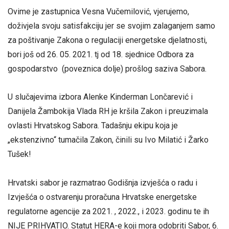
Ovime je zastupnica Vesna Vučemilović, vjerujemo,
doživjela svoju satisfakciju jer se svojim zalaganjem samo
za poštivanje Zakona o regulaciji energetske djelatnosti,
bori još od 26. 05. 2021. tj od 18. sjednice Odbora za
gospodarstvo (poveznica dolje) prošlog saziva Sabora.
U slučajevima izbora Alenke Kinderman Lončarević i
Danijela Žambokija Vlada RH je kršila Zakon i preuzimala
ovlasti Hrvatskog Sabora. Tadašnju ekipu koja je
„ekstenzivno“ tumačila Zakon, činili su Ivo Milatić i Žarko
Tušek!
Hrvatski sabor je razmatrao Godišnja izvješća o radu i
Izvješća o ostvarenju proračuna Hrvatske energetske
regulatorne agencije za 2021. , 2022., i 2023. godinu te ih
NIJE PRIHVATIO. Statut HERA-e koji mora odobriti Sabor, 6.