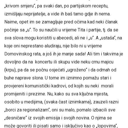
„krivom smjeru“, pa svaki dan, po partijskom receptu,
izmišljaju neprijatelje, a vide ih baš tamo gdje ih nema.
Naime, opet im se zamagljuje pred očima kad neki članak
počinje sa „u“. To su naučili u vrijeme Tita i partije, tj. da se
sva slova mogu koristiti u abecedi, ali ne i „u“. A „ustaša“, na
koje oni neprestano aludiraju, nije bilo ni u vrijeme
Domovinskog rata, a još ih je manje sada! Ali tim i takvima je
dovoljno da na koncertu ili skupu vide neku crnu majicu
(krpu), pa da se počnu osjećati „ugroženo“ i da odmah od
buhe naprave slona. U tome im iznimno pomažu stari i
provjereni komunistički kadrovi, od kojih su neki morali
promijeniti i prezime. Nu, kako su sva ključna mjesta,
osobito u medijima, (svaka čast iznimkama), zauzeli razni
„borci za regionalizam“, oni su malo, pomalo izbacili sve
„desničare“ iz svojih emisija i svojih novina. O njima se
može govoriti ili pisati samo i isključivo kao o „lopovima“,