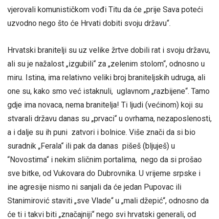
vjerovali komunističkom vođi Titu da će „prije Sava poteći
uzvodno nego što će Hrvati dobiti svoju državu“.
Hrvatski branitelji su uz velike žrtve dobili rat i svoju državu,
ali su je nažalost „izgubili“ za „zelenim stolom“, odnosno u
miru. Istina, ima relativno veliki broj braniteljskih udruga, ali
one su, kako smo već istaknuli, uglavnom „razbijene“. Tamo
gdje ima novaca, nema branitelja! Ti ljudi (većinom) koji su
stvarali državu danas su „prvaci“ u ovrhama, nezaposlenosti,
a i dalje su ih puni zatvori i bolnice. Više znači da si bio
suradnik „Ferala“ ili pak da danas pišeš (bljuješ) u
“Novostima“ i nekim sličnim portalima, nego da si prošao
sve bitke, od Vukovara do Dubrovnika. U vrijeme srpske i
ine agresije nismo ni sanjali da će jedan Pupovac ili
Stanimirović staviti „sve Vlade“ u „mali džepić“, odnosno da
će ti i takvi biti „značajniji“ nego svi hrvatski generali, od