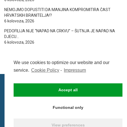
NEMOJMO DOPUSTITI DA MANJINA KOMPROMITIRA ČAST
HRVATSKIH BRANITELJA!?
6 kolovoza, 2026
PEDOFILIJA NIJE “NAPAD NA CRKVU” – ŠUTNJA JE NAPAD NA
DJECU…
6 kolovoza, 2026
We use cookies to optimize our website and our
service.
Cookie Policy
-
Impressum
Accept all
IMPRESSUM
UVIJETI KORIŠTENJA
COOKIE POLICY (EU)
Functional only
© BezCenzure 2017 - Izradio i održava
Inpendio
View preferences