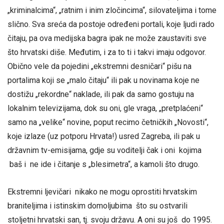
„kriminalcima“, „ratnim i inim zločincima“, silovateljima i tome
slično. Sva sreća da postoje određeni portali, koje ljudi rado
čitaju, pa ova medijska bagra ipak ne može zaustaviti sve
što hrvatski diše. Međutim, i za to ti i takvi imaju odgovor.
Obično vele da pojedini „ekstremni desničari“ pišu na
portalima koji se „malo čitaju“ ili pak u novinama koje ne
dostižu „rekordne“ naklade, ili pak da samo gostuju na
lokalnim televizijama, dok su oni, gle vraga, „pretplaćeni“
samo na „velike“ novine, poput recimo četničkih „Novosti“,
koje izlaze (uz potporu Hrvata!) usred Zagreba, ili pak u
državnim tv-emisijama, gdje su voditelji čak i oni kojima
baš i ne ide i čitanje s „blesimetra“, a kamoli što drugo.
Ekstremni ljevičari nikako ne mogu oprostiti hrvatskim
braniteljima i istinskim domoljubima što su ostvarili
stoljetni hrvatski san, tj. svoju državu. A oni su još do 1995.