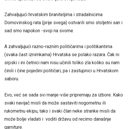
Zahvaljujući hrvatskim braniteljima i stradalnicima
Domovinskog rata (prije svega) ostvarili smo stoljetni san i
sad smo napokon -svoji na svome.
A zahvaljujući razno-raznim političarima i politikantima
(svaka čast iznimkama) Hrvatska se polako razara. Čak ni
srpski i ini četnici nam nisu učinili toliko zla koliko su nam
činili i čine pojedini političari, pa i zastupnici u Hrvatskom
saboru.
Evo, već se sada svi manje-više pripremaju za izbore. Kako
svaki navijač misli da može sastaviti nogometnu ili
rukometnu ekipu, tako i svaki član neke stranke misli da
može bolje vladati i voditi državu od recimo današnje
garniture.