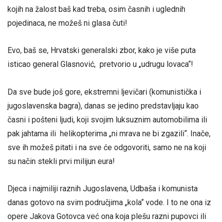
kojih na žalost baš kad treba, osim časnih i uglednih
pojedinaca, ne možeš ni glasa čuti!
Evo, baš se, Hrvatski generalski zbor, kako je više puta
isticao general Glasnović, pretvorio u „udrugu lovaca“!
Da sve bude još gore, ekstremni ljevičari (komunistička i
jugoslavenska bagra), danas se jedino predstavljaju kao
časni i pošteni ljudi, koji svojim luksuznim automobilima ili
pak jahtama ili helikopterima „ni mrava ne bi zgazili“. Inače,
sve ih možeš pitati i na sve će odgovoriti, samo ne na koji
su način stekli prvi milijun eura!
Djeca i najmiliji raznih Jugoslavena, Udbaša i komunista
danas gotovo na svim područjima „kola“ vode. I to ne ona iz
opere Jakova Gotovca već ona koja plešu razni pupovci ili