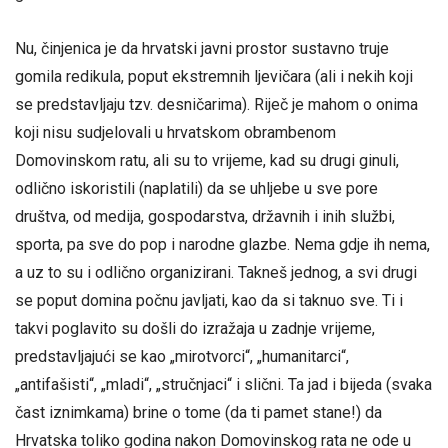
Nu, činjenica je da hrvatski javni prostor sustavno truje
gomila redikula, poput ekstremnih ljevičara (ali i nekih koji
se predstavljaju tzv. desničarima). Riječ je mahom o onima
koji nisu sudjelovali u hrvatskom obrambenom
Domovinskom ratu, ali su to vrijeme, kad su drugi ginuli,
odlično iskoristili (naplatili) da se uhljebe u sve pore
društva, od medija, gospodarstva, državnih i inih službi,
sporta, pa sve do pop i narodne glazbe. Nema gdje ih nema,
a uz to su i odlično organizirani. Takneš jednog, a svi drugi
se poput domina počnu javljati, kao da si taknuo sve. Ti i
takvi poglavito su došli do izražaja u zadnje vrijeme,
predstavljajući se kao „mirotvorci“, „humanitarci“,
„antifašisti“, „mladi“, „stručnjaci“ i slični. Ta jad i bijeda (svaka
čast iznimkama) brine o tome (da ti pamet stane!) da
Hrvatska toliko godina nakon Domovinskog rata ne ode u