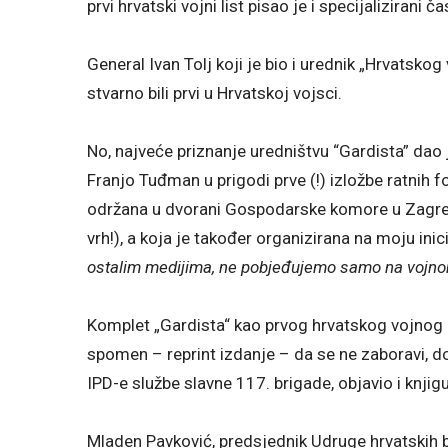
prvi hrvatski vojni list pisao je i specijalizirani 
General Ivan Tolj koji je bio i urednik „Hrvatskog
stvarno bili prvi u Hrvatskoj vojsci.
No, najveće priznanje uredništvu “Gardista” dao j
Franjo Tuđman u prigodi prve (!) izložbe ratnih fo
održana u dvorani Gospodarske komore u Zagrebu,
vrh!), a koja je također organizirana na moju inic
ostalim medijima, ne pobjeđujemo samo na vojno
Komplet „Gardista“ kao prvog hrvatskog vojnog li
spomen – reprint izdanje – da se ne zaboravi, 
IPD-e službe slavne 117. brigade, objavio i knjigu
Mladen Pavković, predsjednik Udruge hrvatskih