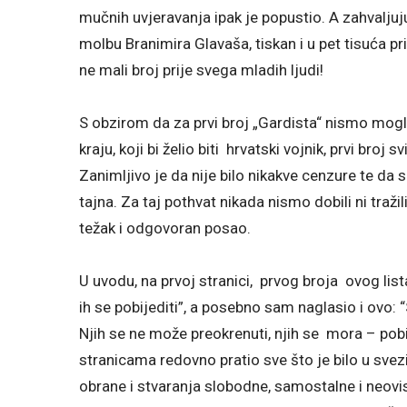
mučnih uvjeravanja ipak je popustio. A zahvaljuju
molbu Branimira Glavaša, tiskan i u pet tisuća pr
ne mali broj prije svega mladih ljudi!
S obzirom da za prvi broj „Gardista“ nismo mog
kraju, koji bi želio biti hrvatski vojnik, prvi br
Zanimljivo je da nije bilo nikakve cenzure te da 
tajna. Za taj pothvat nikada nismo dobili ni tražil
težak i odgovoran posao.
U uvodu, na prvoj stranici, prvog broja ovog 
ih se pobijediti”, a posebno sam naglasio i ovo: 
Njih se ne može preokrenuti, njih se mora – pobij
stranicama redovno pratio sve što je bilo u sve
obrane i stvaranja slobodne, samostalne i neovi