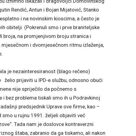
adu iznimno iskazali i dragovoljci Domovinskog
agutin Rendić, Antun i Bojan Mijatović, Stanko
splatno i na novinskim kioscima, a često je
ih obitelji. (Pokrenuli smo i prve braniteljske
4 broja, na promjenjivom broju stranica i
mjesečnom i dvomjesečnom ritmu izlaženja,
e.
ila je nezainteresiranost (blago rečeno)
 želio prijaviti u IPD-e službu, odnosno obući
 mene nije spriječilo da počnemo s
e i bez problema tiskali smo ih u Podravkinoj
 tadašnji predsjednik Uprave ove firme, kao –
d smo u rujnu 1991. željeli objaviti već
 zove“. Tada nam je doslovce kontraverzni
riznog štaba, zabranio da ga tiskamo, ali nakon