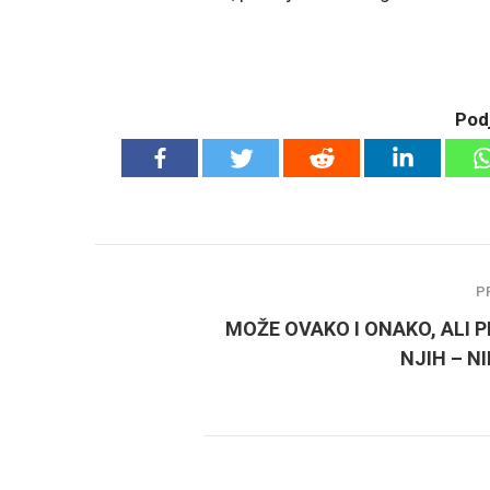
Podj
P
MOŽE OVAKO I ONAKO, ALI 
NJIH – N