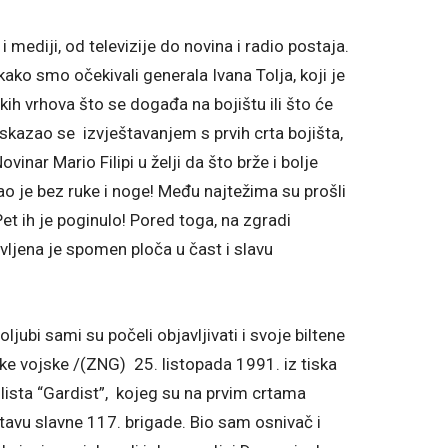
 mediji, od televizije do novina i radio postaja.
kako smo očekivali generala Ivana Tolja, koji je
čkih vrhova što se događa na bojištu ili što će
iskazao se izvještavanjem s prvih crta bojišta,
ovinar Mario Filipi u želji da što brže i bolje
ao je bez ruke i noge! Među najtežima su prošli
Pet ih je poginulo! Pored toga, na zgradi
ljena je spomen ploča u čast i slavu
ubi sami su počeli objavljivati i svoje biltene
ke vojske /(ZNG) 25. listopada 1991. iz tiska
 lista “Gardist”, kojeg su na prvim crtama
sastavu slavne 117. brigade. Bio sam osnivač i