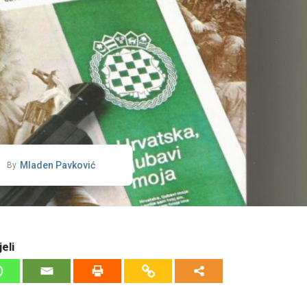
Mladen Pavković
By
eli