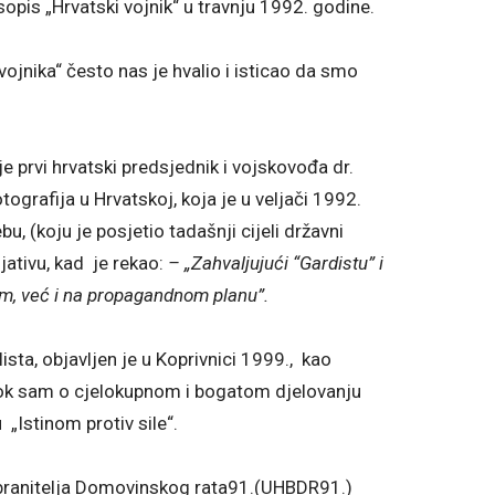
časopis „Hrvatski vojnik“ u travnju 1992. godine.
 vojnika“ često nas je hvalio i isticao da smo
e prvi hrvatski predsjednik i vojskovođa dr.
tografija u Hrvatskoj, koja je u veljači 1992.
 (koju je posjetio tadašnji cijeli državni
ijativu, kad je rekao:
– „Zahvaljujući “Gardistu” i
m, već i na propagandnom planu”.
sta, objavljen je u Koprivnici 1999., kao
dok sam o cjelokupnom i bogatom djelovanju
 „Istinom protiv sile“.
 branitelja Domovinskog rata91.(UHBDR91.)