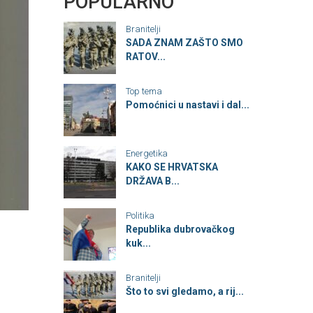
POPULARNO
Branitelji
SADA ZNAM ZAŠTO SMO
RATOV...
Top tema
Pomoćnici u nastavi i dal...
Energetika
KAKO SE HRVATSKA
DRŽAVA B...
Politika
Republika dubrovačkog
kuk...
Branitelji
Što to svi gledamo, a rij...