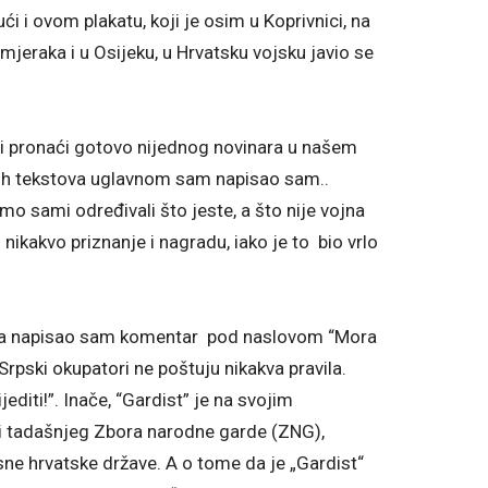
ći i ovom plakatu, koji je osim u Koprivnici, na
imjeraka i u Osijeku, u Hrvatsku vojsku javio se
li pronaći gotovo nijednog novinara u našem
oj svih tekstova uglavnom sam napisao sam..
smo sami određivali što jeste, a što nije vojna
i nikakvo priznanje i nagradu, iako je to bio vrlo
lista napisao sam komentar pod naslovom “Mora
“Srpski okupatori ne poštuju nikakva pravila.
editi!”. Inače, “Gardist” je na svojim
zi tadašnjeg Zbora narodne garde (ZNG),
sne hrvatske države. A o tome da je „Gardist“