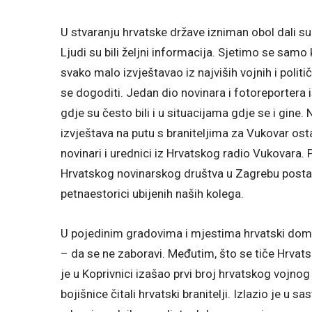
U stvaranju hrvatske države izniman obol dali su i
Ljudi su bili željni informacija. Sjetimo se samo 
svako malo izvještavao iz najviših vojnih i politi
se dogoditi. Jedan dio novinara i fotoreportera 
gdje su često bili i u situacijama gdje se i gine. N
izvještava na putu s braniteljima za Vukovar ost
novinari i urednici iz Hrvatskog radio Vukovara. 
Hrvatskog novinarskog društva u Zagrebu postav
petnaestorici ubijenih naših kolega.
U pojedinim gradovima i mjestima hrvatski domolj
– da se ne zaboravi. Međutim, što se tiče Hrvats
je u Koprivnici izašao prvi broj hrvatskog vojnog
bojišnice čitali hrvatski branitelji. Izlazio je u 