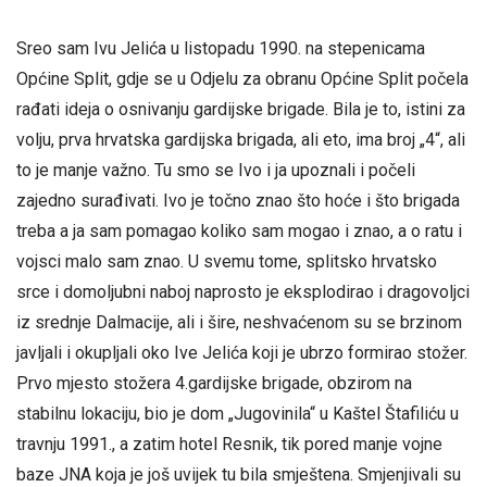
Sreo sam Ivu Jelića u listopadu 1990. na stepenicama
Općine Split, gdje se u Odjelu za obranu Općine Split počela
rađati ideja o osnivanju gardijske brigade. Bila je to, istini za
volju, prva hrvatska gardijska brigada, ali eto, ima broj „4“, ali
to je manje važno. Tu smo se Ivo i ja upoznali i počeli
zajedno surađivati. Ivo je točno znao što hoće i što brigada
treba a ja sam pomagao koliko sam mogao i znao, a o ratu i
vojsci malo sam znao. U svemu tome, splitsko hrvatsko
srce i domoljubni naboj naprosto je eksplodirao i dragovoljci
iz srednje Dalmacije, ali i šire, neshvaćenom su se brzinom
javljali i okupljali oko Ive Jelića koji je ubrzo formirao stožer.
Prvo mjesto stožera 4.gardijske brigade, obzirom na
stabilnu lokaciju, bio je dom „Jugovinila“ u Kaštel Štafiliću u
travnju 1991., a zatim hotel Resnik, tik pored manje vojne
baze JNA koja je još uvijek tu bila smještena. Smjenjivali su