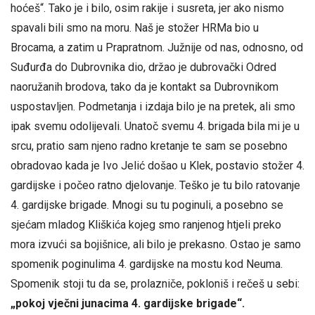
hoćeš“. Tako je i bilo, osim rakije i susreta, jer ako nismo
spavali bili smo na moru. Naš je stožer HRMa bio u
Brocama, a zatim u Prapratnom. Južnije od nas, odnosno, od
Suđurđa do Dubrovnika dio, držao je dubrovački Odred
naoružanih brodova, tako da je kontakt sa Dubrovnikom
uspostavljen. Podmetanja i izdaja bilo je na pretek, ali smo
ipak svemu odolijevali. Unatoč svemu 4. brigada bila mi je u
srcu, pratio sam njeno radno kretanje te sam se posebno
obradovao kada je Ivo Jelić došao u Klek, postavio stožer 4.
gardijske i počeo ratno djelovanje. Teško je tu bilo ratovanje
4. gardijske brigade. Mnogi su tu poginuli, a posebno se
sjećam mladog Kliškića kojeg smo ranjenog htjeli preko
mora izvući sa bojišnice, ali bilo je prekasno. Ostao je samo
spomenik poginulima 4. gardijske na mostu kod Neuma.
Spomenik stoji tu da se, prolazniče, pokloniš i rečeš u sebi:
„pokoj vječni junacima 4. gardijske brigade“.