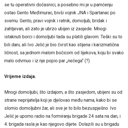
se tu operativni dočasnici, a posebno mi je u pamćenju
ostao Gento Međimurac, bivši vojnik JNA i Spartanac po
svemu. Gento, pravi vojnik i ratnik, domoljub, bridak i
zahtjevan, ali zato je ubrzo ubijen iz zasjede. Mnogi
istaknuti borci i domoljubi tada su platili glavom. Teški su to
bili dani, ali Ivo Jelić je bio čvrst kao stijena i karizmatična
ličnost, sa jednom malom bočicom od lijekova, koju bi svako
malo odvrnuo i iz nje popio par „nečega“ (?).
Vrijeme izdaja.
Mnogi domoljubi, što izdajom, a što zasjedom, ubijeni su od
strane neprijatelja koji je djelovao među nama, kako bi se
slomio domoljubni žar, ali sve je to bilo bezuspješno. Ivo
Jelić je uporno radio na formiranju brigade 24 sata na dan, i
4. brigada rasla je kao njegovo dijete. Dolazili su u brigadu