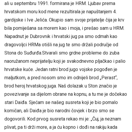
ali u septembru 1991. formirana je HRM. Ljubav prema
hrvatskom moru kod mene rezultirala je napuštanjem 4.
gardijske i Ive Jelića. Okupio sam svoje prijatelje čija je krv
bila pomiješana sa morem kao i moja, i prešao sam u HRM.
Napadnut je Dubrovnik i hrvatski jug pa smo odmah kao
dragovoljci HRMa otišli na jug te smo držali područje od
Stona do Suđurđa.Stvarali smo grdne probleme do zuba
naoružanom neprijatelju koji je svakodnevno pljačkao i palio
hrvatske kuće. Jedan ratni brod jugo vojske pogođen je
maljutkom, a pred nosom smo im odnijeli brod „Perast“,
brod heroj hrvatskog juga. Naš dolazak u Ston značio je
povezivanje sa dijelom obrane na kopnu, a tu me je dočekao
stari Daiđa. Sjećam se našeg susreta koji je bio pomalo
komičan, ali Daiđa je bio narodni čovjek i brzo smo se
dogovorili. Kod prvog susreta rekao mi je: „Čuj, ja neznam
plivat, pa ti drži more, a ja ću kopno i dođi na rakiju kada