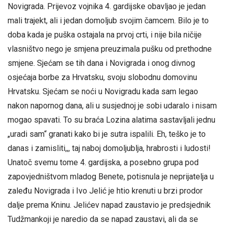
Novigrada. Prijevoz vojnika 4. gardijske obavljao je jedan
mali trajekt, ali i jedan domoljub svojim čamcem. Bilo je to
doba kada je puška ostajala na prvoj crti, i nije bila ničije
vlasništvo nego je smjena preuzimala pušku od prethodne
smjene. Sjećam se tih dana i Novigrada i onog divnog
osjećaja borbe za Hrvatsku, svoju slobodnu domovinu
Hrvatsku. Sjećam se noći u Novigradu kada sam legao
nakon napornog dana, ali u susjednoj je sobi udaralo i nisam
mogao spavati. To su braća Lozina alatima sastavljali jednu
„uradi sam“ granati kako bi je sutra ispalili. Eh, teško je to
danas i zamisliti,,, taj naboj domoljublja, hrabrosti i ludosti!
Unatoč svemu tome 4. gardijska, a posebno grupa pod
zapovjedništvom mladog Benete, potisnula je neprijatelja u
zaleđu Novigrada i Ivo Jelić je htio krenuti u brzi prodor
dalje prema Kninu. Jelićev napad zaustavio je predsjednik
Tudžmankoji je naredio da se napad zaustavi, ali da se