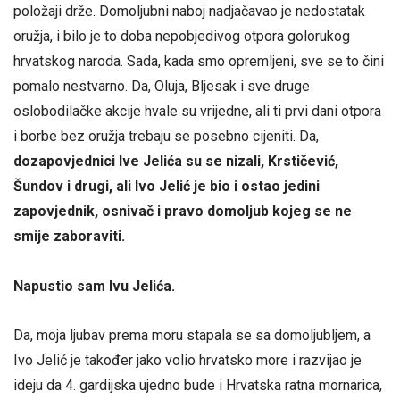
položaji drže. Domoljubni naboj nadjačavao je nedostatak
oružja, i bilo je to doba nepobjedivog otpora golorukog
hrvatskog naroda. Sada, kada smo opremljeni, sve se to čini
pomalo nestvarno. Da, Oluja, Bljesak i sve druge
oslobodilačke akcije hvale su vrijedne, ali ti prvi dani otpora
i borbe bez oružja trebaju se posebno cijeniti. Da,
dozapovjednici Ive Jelića su se nizali, Krstičević,
Šundov i drugi, ali Ivo Jelić je bio i ostao jedini
zapovjednik, osnivač i pravo domoljub kojeg se ne
smije zaboraviti.
Napustio sam Ivu Jelića.
Da, moja ljubav prema moru stapala se sa domoljubljem, a
Ivo Jelić je također jako volio hrvatsko more i razvijao je
ideju da 4. gardijska ujedno bude i Hrvatska ratna mornarica,