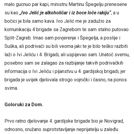
malo gucnuo par kapi, ministru Martinu Špegelju prenesene
su kao
„Ivo Jelić je alkoholičar i iz boce loče rakiju“
, a u
bočici je bila samo kava. Ivo Jelić me je zadužio za
komunikaciju 4 brigade sa Zagrebom te sam stalno putovao
Split-Zagreb. Imao sam povjerenje i Špegelja, a poslije i
Suška, ali podrivači su bili veoma jaki te je bilo teško razbiti
laži o Ivi Jeliću i 4. Brigadi, ali uspijevao sam. Unatoč svemu,
posebno sam se zalagao za razbijanje takvih podrivačkih
informacija o Ivi Jeliću i pijanstvu u 4. gardijskoj brigadi, jer
brigada je uvijek djelovala strogo vojnički i časno, na ponos
svima.
Goloruki za Dom.
Prvo ratno djelovanje 4. gardijske brigade bio je Novigrad,
odnosno, oružano suprotstavljanje neprijatelju u zaleđu