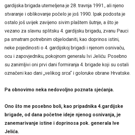
gardijska brigada utemeljena je 28. travnja 1991., ali njeno
stvaranje i oblikovanje počelo je još 1990. Ipak podosta je
ostalo još uvijek zavijeno sivim plaštem šutnje, a što je
vezano za slavnu splitsku 4. gardijsku brigadu, zvanu Pauci
pa smatram potrebnim objelodaniti, kao doprinos istini,
neke pojedinosti o 4. gardijskoj brigadi i njenom osnivaču,
ocu i zapovjedniku, pokojnom generalu Ivi Jeliću. Posebno
su zanimljivi oni prvi dani formiranja 4. brigade koji su ostali
označeni kao dani „velikog srca“ i goloruke obrane Hrvatske.
Pa obnovimo neka nedovoljno poznata sjećanja.
Ono što me posebno boli, kao pripadnika 4.gardijske
brigade, od dana početne ideje njenog osnivanja, je
zanemarivanje istine i doprinosa pok. generala Ive
Jelića.