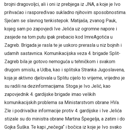
brojni dragovoljci, ali i oni iz prebjega iz JNA, a koje je Ivo
prihvaćao i raspoređivao sukladno njihovim sposobnostima.
Sjećam se slavnog tenkistepok. Matijaša, zvanog Pauk,
kojeg sam po zapovjedi Ive Jelića uz ogromne napore i
zasjede na tom putu ipak prebacio kod ImreAgotića u
Zagreb. Brigada je rasla te je uskoro prerasla u niz bojnih i
udarnih sastavnica. Komunikacijska veza 4. brigade Split-
Zagreb bila je gotovo nemoguća u tehničkom i svakom
drugom smislu, a Udba, kao i splitska Stranka Jugoslavena,
koja je aktivno djelovala u Splitu cijelo to vrijeme, vrijedno je
su radili na dezinformacijama. Stoga je Ivo Jelić, kao
zapovjednik 4. gardijske brigade imao velikih
komunikacijskih problema sa Ministarstvom obrane HVa.
Zle i podrivačke informacije protiv 4. gardijske i Ive Jelića
stizale su do ministra obrane Martina Špegelja, a zatim i do
Gojka Šuška. Te kapi „nečega“ i bočica iz koje je Ivo svako