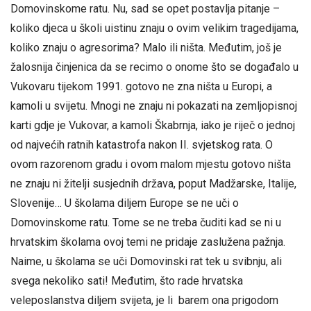
Domovinskome ratu. Nu, sad se opet postavlja pitanje –
koliko djeca u školi uistinu znaju o ovim velikim tragedijama,
koliko znaju o agresorima? Malo ili ništa. Međutim, još je
žalosnija činjenica da se recimo o onome što se događalo u
Vukovaru tijekom 1991. gotovo ne zna ništa u Europi, a
kamoli u svijetu. Mnogi ne znaju ni pokazati na zemljopisnoj
karti gdje je Vukovar, a kamoli Škabrnja, iako je riječ o jednoj
od najvećih ratnih katastrofa nakon II. svjetskog rata. O
ovom razorenom gradu i ovom malom mjestu gotovo ništa
ne znaju ni žitelji susjednih država, poput Madžarske, Italije,
Slovenije… U školama diljem Europe se ne uči o
Domovinskome ratu. Tome se ne treba čuditi kad se ni u
hrvatskim školama ovoj temi ne pridaje zaslužena pažnja.
Naime, u školama se uči Domovinski rat tek u svibnju, ali
svega nekoliko sati! Međutim, što rade hrvatska
veleposlanstva diljem svijeta, je li barem ona prigodom