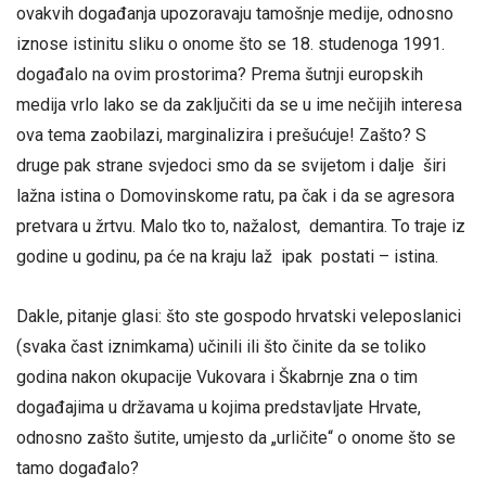
ovakvih događanja upozoravaju tamošnje medije, odnosno
iznose istinitu sliku o onome što se 18. studenoga 1991.
događalo na ovim prostorima? Prema šutnji europskih
medija vrlo lako se da zaključiti da se u ime nečijih interesa
ova tema zaobilazi, marginalizira i prešućuje! Zašto? S
druge pak strane svjedoci smo da se svijetom i dalje širi
lažna istina o Domovinskome ratu, pa čak i da se agresora
pretvara u žrtvu. Malo tko to, nažalost, demantira. To traje iz
godine u godinu, pa će na kraju laž ipak postati – istina.
Dakle, pitanje glasi: što ste gospodo hrvatski veleposlanici
(svaka čast iznimkama) učinili ili što činite da se toliko
godina nakon okupacije Vukovara i Škabrnje zna o tim
događajima u državama u kojima predstavljate Hrvate,
odnosno zašto šutite, umjesto da „urličite“ o onome što se
tamo događalo?