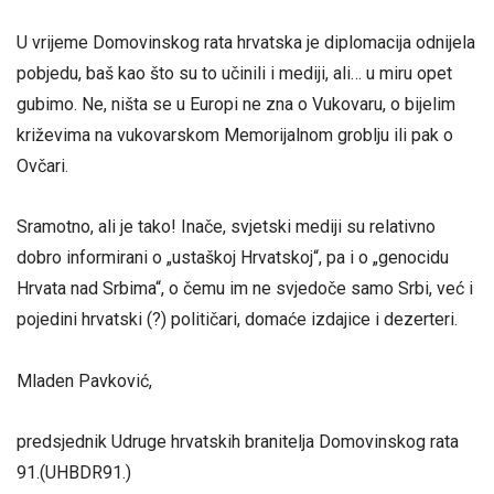
U vrijeme Domovinskog rata hrvatska je diplomacija odnijela
pobjedu, baš kao što su to učinili i mediji, ali… u miru opet
gubimo. Ne, ništa se u Europi ne zna o Vukovaru, o bijelim
križevima na vukovarskom Memorijalnom groblju ili pak o
Ovčari.
Sramotno, ali je tako! Inače, svjetski mediji su relativno
dobro informirani o „ustaškoj Hrvatskoj“, pa i o „genocidu
Hrvata nad Srbima“, o čemu im ne svjedoče samo Srbi, već i
pojedini hrvatski (?) političari, domaće izdajice i dezerteri.
Mladen Pavković,
predsjednik Udruge hrvatskih branitelja Domovinskog rata
91.(UHBDR91.)