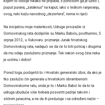
kojem to odličje nikako ne pripada, s ponosom ga je uzeo i,
poput purana, „zataknuo“ na kaput, iako o teškom ranjavanju,
ovog, neki kažu navodnog „dezertera“, nema ni riječi.
Na inicijativu moje malenkosti, Udruge proizašle iz
Domovinskog rata dodijelile su Marku Babiću, posthumno, 5.
srpnja 2012,. u Vukovaru priznanje Junak hrvatskog
Domovinskog rata, nadajući se da će to biti poticaj i drugima
da mu odaju zasluženo priznanje. Tek nakon ovog čina neka
je uistinu i dobio!
Pored toga, podsjetili bi i Hrvatski generalski zbor, da ako je
tko zaslužio čin generala u hrvatskom obrambenom
Domovinskome ratu, onda je to i Marko Babić te da bi ta
udruga ubuduće više trebala posvetiti pažnje takvim i
sličnim junacima, a ne da ih prešućuje i na određeni način –