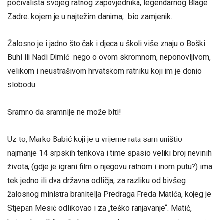
počivališta svojeg ratnog zapovjednika, legendarnog Blage
Zadre, kojem je u najtežim danima, bio zamjenik.
Žalosno je i jadno što čak i djeca u školi više znaju o Boški
Buhi ili Nadi Dimić nego o ovom skromnom, neponovljivom,
velikom i neustrašivom hrvatskom ratniku koji im je donio
slobodu.
Sramno da sramnije ne može biti!
Uz to, Marko Babić koji je u vrijeme rata sam uništio
najmanje 14 srpskih tenkova i time spasio veliki broj nevinih
života, (gdje je igrani film o njegovu ratnom i inom putu?) ima
tek jedno ili dva državna odličja, za razliku od bivšeg
žalosnog ministra branitelja Predraga Freda Matića, kojeg je
Stjepan Mesić odlikovao i za „teško ranjavanje“. Matić,