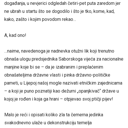
događanja, u nevjerici odgledah četiri-pet puta zaredom jer
ne ubrah u startu što se dogodilo i što je tko, kome, kad,
kako, zašto i kojim povodom rekao…
A, kad ono!
…naime, navedenoga je nadnevka otužni lik koji trenutno
obnaša ulogu predsjednika Saborskoga vijeća za nacionalne
manjine koje bi se – da je izabranim i preplaćenim
obnašateljima državne vlasti i pinka državno-političke
pameti, u Lijepoj našoj mogle nazivati etničkim zajednicama
– a koji je puno poznatiji kao dežurni „opanjkivač“ države u
kojoj je rođen i koja ga hrani – otpjevao svoj ptičji pijev!
Malo je reći i opisati koliko zla ta čemerna jedinka
svakodnevno ulaže u dekonstrukciju temelja