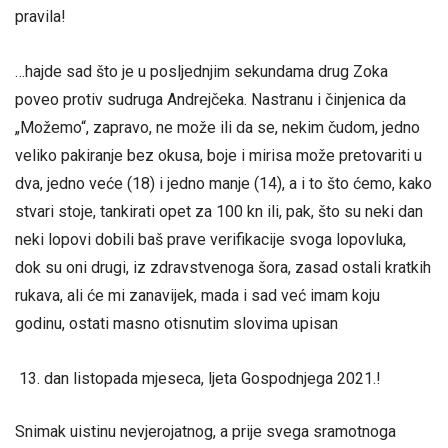
pravila!
…hajde sad što je u posljednjim sekundama drug Zoka
poveo protiv sudruga Andrejčeka. Nastranu i činjenica da
„Možemo“, zapravo, ne može ili da se, nekim čudom, jedno
veliko pakiranje bez okusa, boje i mirisa može pretovariti u
dva, jedno veće (18) i jedno manje (14), a i to što ćemo, kako
stvari stoje, tankirati opet za 100 kn ili, pak, što su neki dan
neki lopovi dobili baš prave verifikacije svoga lopovluka,
dok su oni drugi, iz zdravstvenoga šora, zasad ostali kratkih
rukava, ali će mi zanavijek, mada i sad već imam koju
godinu, ostati masno otisnutim slovima upisan
dan listopada mjeseca, ljeta Gospodnjega 2021.!
Snimak uistinu nevjerojatnog, a prije svega sramotnoga