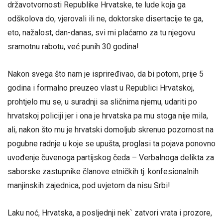
državotvornosti Republike Hrvatske, te lude koja ga
odškolova do, vjerovali ili ne, doktorske disertacije te ga,
eto, nažalost, dan-danas, svi mi plaćamo za tu njegovu
sramotnu rabotu, već punih 30 godina!
Nakon svega što nam je ispriređivao, da bi potom, prije 5
godina i formalno preuzeo vlast u Republici Hrvatskoj,
prohtjelo mu se, u suradnji sa sličnima njemu, udariti po
hrvatskoj policiji jer i ona je hrvatska pa mu stoga nije mila,
ali, nakon što mu je hrvatski domoljub skrenuo pozornost na
pogubne radnje u koje se upušta, proglasi ta pojava ponovno
uvođenje čuvenoga partijskog čeda – Verbalnoga delikta za
saborske zastupnike članove etničkih tj. konfesionalnih
manjinskih zajednica, pod uvjetom da nisu Srbi!
Laku noć, Hrvatska, a posljednji nek` zatvori vrata i prozore,