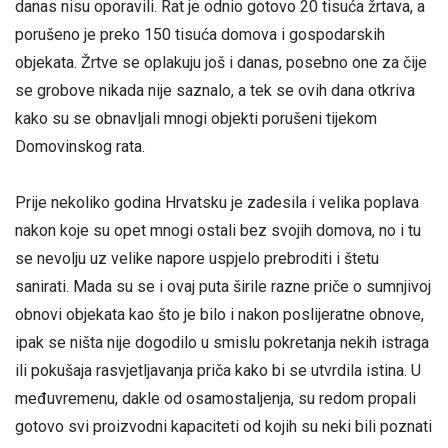
danas nisu oporavili. Rat je odnio gotovo 20 tisuća žrtava, a
porušeno je preko 150 tisuća domova i gospodarskih
objekata. Žrtve se oplakuju još i danas, posebno one za čije
se grobove nikada nije saznalo, a tek se ovih dana otkriva
kako su se obnavljali mnogi objekti porušeni tijekom
Domovinskog rata.
Prije nekoliko godina Hrvatsku je zadesila i velika poplava
nakon koje su opet mnogi ostali bez svojih domova, no i tu
se nevolju uz velike napore uspjelo prebroditi i štetu
sanirati. Mada su se i ovaj puta širile razne priče o sumnjivoj
obnovi objekata kao što je bilo i nakon poslijeratne obnove,
ipak se ništa nije dogodilo u smislu pokretanja nekih istraga
ili pokušaja rasvjetljavanja priča kako bi se utvrdila istina. U
međuvremenu, dakle od osamostaljenja, su redom propali
gotovo svi proizvodni kapaciteti od kojih su neki bili poznati