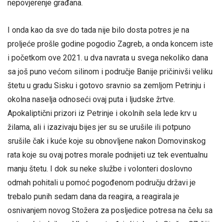
nepovjerenje građana.
I onda kao da sve do tada nije bilo dosta potres je na
proljeće prošle godine pogodio Zagreb, a onda koncem iste
i početkom ove 2021. u dva navrata u svega nekoliko dana
sa još puno većom silinom i područje Banije pričinivši veliku
štetu u gradu Sisku i gotovo sravnio sa zemljom Petrinju i
okolna naselja odnoseći ovaj puta i ljudske žrtve.
Apokaliptični prizori iz Petrinje i okolnih sela lede krv u
žilama, ali i izazivaju bijes jer su se urušile ili potpuno
srušile čak i kuće koje su obnovljene nakon Domovinskog
rata koje su ovaj potres morale podnijeti uz tek eventualnu
manju štetu. I dok su neke službe i volonteri doslovno
odmah pohitali u pomoć pogođenom području državi je
trebalo punih sedam dana da reagira, a reagirala je
osnivanjem novog Stožera za posljedice potresa na čelu sa