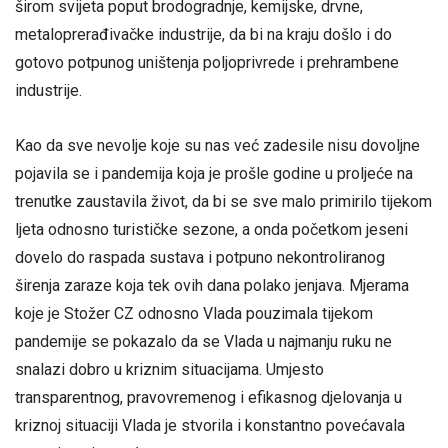
širom svijeta poput brodogradnje, kemijske, drvne,
metaloprerađivačke industrije, da bi na kraju došlo i do
gotovo potpunog uništenja poljoprivrede i prehrambene
industrije.
Kao da sve nevolje koje su nas već zadesile nisu dovoljne
pojavila se i pandemija koja je prošle godine u proljeće na
trenutke zaustavila život, da bi se sve malo primirilo tijekom
ljeta odnosno turističke sezone, a onda početkom jeseni
dovelo do raspada sustava i potpuno nekontroliranog
širenja zaraze koja tek ovih dana polako jenjava. Mjerama
koje je Stožer CZ odnosno Vlada pouzimala tijekom
pandemije se pokazalo da se Vlada u najmanju ruku ne
snalazi dobro u kriznim situacijama. Umjesto
transparentnog, pravovremenog i efikasnog djelovanja u
kriznoj situaciji Vlada je stvorila i konstantno povećavala