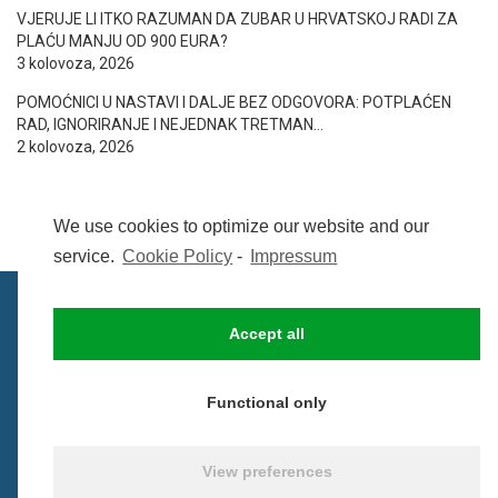
VJERUJE LI ITKO RAZUMAN DA ZUBAR U HRVATSKOJ RADI ZA
PLAĆU MANJU OD 900 EURA?
3 kolovoza, 2026
POMOĆNICI U NASTAVI I DALJE BEZ ODGOVORA: POTPLAĆEN
RAD, IGNORIRANJE I NEJEDNAK TRETMAN…
2 kolovoza, 2026
We use cookies to optimize our website and our
service.
Cookie Policy
-
Impressum
Accept all
IMPRESSUM
UVIJETI KORIŠTENJA
COOKIE POLICY (EU)
Functional only
© BezCenzure 2017 - Izradio i održava
Inpendio
View preferences