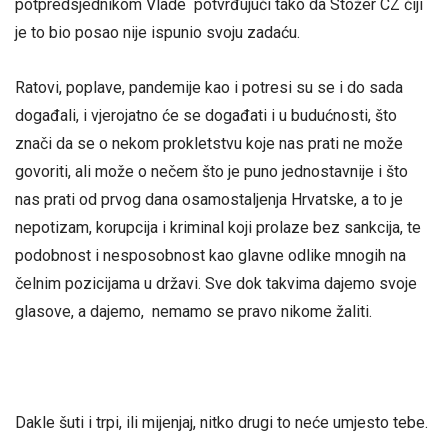
potpredsjednikom Vlade potvrđujući tako da Stožer CZ čiji
je to bio posao nije ispunio svoju zadaću.
Ratovi, poplave, pandemije kao i potresi su se i do sada
događali, i vjerojatno će se događati i u budućnosti, što
znači da se o nekom prokletstvu koje nas prati ne može
govoriti, ali može o nečem što je puno jednostavnije i što
nas prati od prvog dana osamostaljenja Hrvatske, a to je
nepotizam, korupcija i kriminal koji prolaze bez sankcija, te
podobnost i nesposobnost kao glavne odlike mnogih na
čelnim pozicijama u državi. Sve dok takvima dajemo svoje
glasove, a dajemo, nemamo se pravo nikome žaliti.
Dakle šuti i trpi, ili mijenjaj, nitko drugi to neće umjesto tebe.