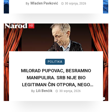
Mladen Pavković
By
30 srpnja, 2026
POLITIKA
MILORAD PUPOVAC, BESRAMNO
MANIPULIRA. SRB NIJE BIO
LEGITIMAN ČIN OTPORA, NEGO
PLANSKA ČETNIČKA AGRESIJA SA
Lili Benčik
By
30 srpnja, 2026
CILJEM STVARANJA VELIKE SRBIJE