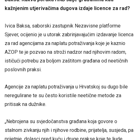
kažnjenim utjerivačima dugova izdaje licence za rad?
Ivica Baksa, saborski zastupnik Nezavisne platforme
Sjever, ocijenio je u utorak zabrinjavajućim izdavanje licenca
za rad agencijama za naplatu potraživanja koje je kaznio
AZOP te je pozvao na stroži nadzor nad njihovim radom,
ističući potrebu za boljom zaštitom građana od neetičnih
poslovnih praksi.
Agencije za naplatu potraživanja u Hrvatskoj su dugo bile
neregulirane te su često koristile neetične metode za
pritisak na dužnike.
„Nebrojena su svjedočanstva građana koja govore o
stalnom zivkanju njih i njihove rodbine, prijatelja, susjeda, pa
prijetnje, dolasci pred kuću i druge prakse koje te ljude