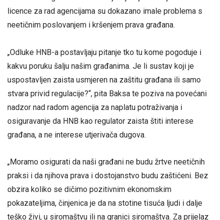
licence za rad agencijama su dokazano imale problema s
neetičnim poslovanjem i kršenjem prava građana.
„Odluke HNB-a postavljaju pitanje tko tu kome pogoduje i
kakvu poruku šalju našim građanima. Je li sustav koji je
uspostavljen zaista usmjeren na zaštitu građana ili samo
stvara privid regulacije?“, pita Baksa te poziva na povećani
nadzor nad radom agencija za naplatu potraživanja i
osiguravanje da HNB kao regulator zaista štiti interese
građana, a ne interese utjerivača dugova.
„Moramo osigurati da naši građani ne budu žrtve neetičnih
praksi i da njihova prava i dostojanstvo budu zaštićeni. Bez
obzira koliko se dičimo pozitivnim ekonomskim
pokazateljima, činjenica je da na stotine tisuća ljudi i dalje
teško živi, u siromaštvu ili na granici siromaštva. Za prijelaz