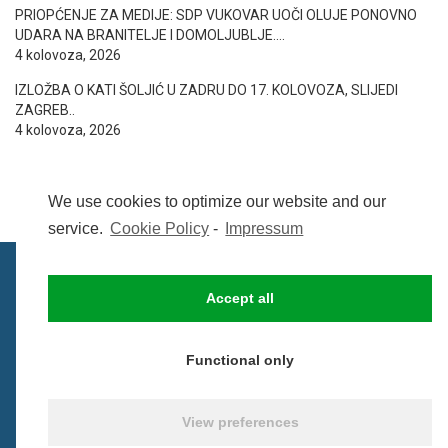
PRIOPĆENJE ZA MEDIJE: SDP VUKOVAR UOČI OLUJE PONOVNO
UDARA NA BRANITELJE I DOMOLJUBLJE….
4 kolovoza, 2026
IZLOŽBA O KATI ŠOLJIĆ U ZADRU DO 17. KOLOVOZA, SLIJEDI
ZAGREB..
4 kolovoza, 2026
We use cookies to optimize our website and our
service.
Cookie Policy
-
Impressum
Accept all
IMPRESSUM
UVIJETI KORIŠTENJA
COOKIE POLICY (EU)
Functional only
© BezCenzure 2017 - Izradio i održava
Inpendio
View preferences