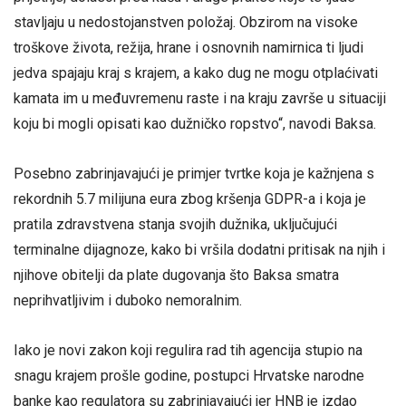
stavljaju u nedostojanstven položaj. Obzirom na visoke
troškove života, režija, hrane i osnovnih namirnica ti ljudi
jedva spajaju kraj s krajem, a kako dug ne mogu otplaćivati
kamata im u međuvremenu raste i na kraju završe u situaciji
koju bi mogli opisati kao dužničko ropstvo“, navodi Baksa.
Posebno zabrinjavajući je primjer tvrtke koja je kažnjena s
rekordnih 5.7 milijuna eura zbog kršenja GDPR-a i koja je
pratila zdravstvena stanja svojih dužnika, uključujući
terminalne dijagnoze, kako bi vršila dodatni pritisak na njih i
njihove obitelji da plate dugovanja što Baksa smatra
neprihvatljivim i duboko nemoralnim.
Iako je novi zakon koji regulira rad tih agencija stupio na
snagu krajem prošle godine, postupci Hrvatske narodne
banke kao regulatora su zabrinjavajući jer HNB je izdao