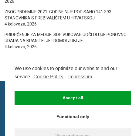
2026
ZBOG PNDEMIJE 2021. GODINE NIJE POPISANO 141.393
STANOVNIKA S PREBIVALIŠTEM U HRVATSKOJ
4 kolovoza, 2026
PRIOPĆENJE ZA MEDIJE: SDP VUKOVAR UOČI OLUJE PONOVNO
UDARA NA BRANITELJE I DOMOLJUBLJE….
4 kolovoza, 2026
We use cookies to optimize our website and our
service.
Cookie Policy
-
Impressum
Accept all
IMPRESSUM
UVIJETI KORIŠTENJA
COOKIE POLICY (EU)
Functional only
© BezCenzure 2017 - Izradio i održava
Inpendio
View preferences