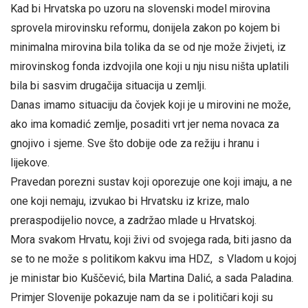
Kad bi Hrvatska po uzoru na slovenski model mirovina
sprovela mirovinsku reformu, donijela zakon po kojem bi
minimalna mirovina bila tolika da se od nje može živjeti, iz
mirovinskog fonda izdvojila one koji u nju nisu ništa uplatili
bila bi sasvim drugačija situacija u zemlji.
Danas imamo situaciju da čovjek koji je u mirovini ne može,
ako ima komadić zemlje, posaditi vrt jer nema novaca za
gnojivo i sjeme. Sve što dobije ode za režiju i hranu i
lijekove.
Pravedan porezni sustav koji oporezuje one koji imaju, a ne
one koji nemaju, izvukao bi Hrvatsku iz krize, malo
preraspodijelio novce, a zadržao mlade u Hrvatskoj.
Mora svakom Hrvatu, koji živi od svojega rada, biti jasno da
se to ne može s politikom kakvu ima HDZ, s Vladom u kojoj
je ministar bio Kuščević, bila Martina Dalić, a sada Paladina.
Primjer Slovenije pokazuje nam da se i političari koji su