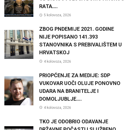
RATA….
5 kolovoza, 2026
ZBOG PNDEMIJE 2021. GODINE
NIJE POPISANO 141.393
STANOVNIKA S PREBIVALIŠTEM U
HRVATSKOJ
4 kolovoza, 2026
PRIOPĆENJE ZA MEDIJE: SDP
VUKOVAR UOČI OLUJE PONOVNO
UDARA NA BRANITELJE I
DOMOLJUBLJE….
4 kolovoza, 2026
TKO JE ODOBRIO ODAVANJE
DRŽAVNE POČASTI I SLUŽBENO