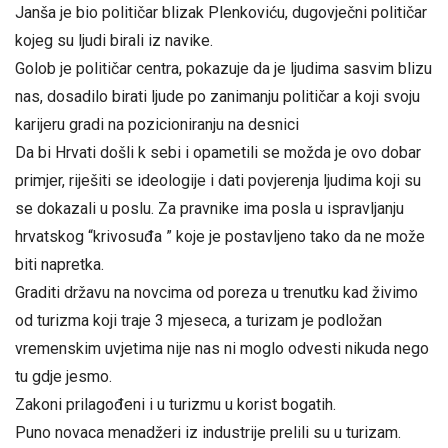
Janša je bio političar blizak Plenkoviću, dugovječni političar
kojeg su ljudi birali iz navike.
Golob je političar centra, pokazuje da je ljudima sasvim blizu
nas, dosadilo birati ljude po zanimanju političar a koji svoju
karijeru gradi na pozicioniranju na desnici
Da bi Hrvati došli k sebi i opametili se možda je ovo dobar
primjer, riješiti se ideologije i dati povjerenja ljudima koji su
se dokazali u poslu. Za pravnike ima posla u ispravljanju
hrvatskog “krivosuđa ” koje je postavljeno tako da ne može
biti napretka.
Graditi državu na novcima od poreza u trenutku kad živimo
od turizma koji traje 3 mjeseca, a turizam je podložan
vremenskim uvjetima nije nas ni moglo odvesti nikuda nego
tu gdje jesmo.
Zakoni prilagođeni i u turizmu u korist bogatih.
Puno novaca menadžeri iz industrije prelili su u turizam.