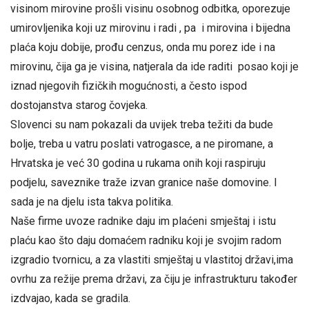
visinom mirovine prošli visinu osobnog odbitka, oporezuje
umirovljenika koji uz mirovinu i radi , pa i mirovina i bijedna
plaća koju dobije, prođu cenzus, onda mu porez ide i na
mirovinu, čija ga je visina, natjerala da ide raditi posao koji je
iznad njegovih fizičkih mogućnosti, a često ispod
dostojanstva starog čovjeka.
Slovenci su nam pokazali da uvijek treba težiti da bude
bolje, treba u vatru poslati vatrogasce, a ne piromane, a
Hrvatska je već 30 godina u rukama onih koji raspiruju
podjelu, saveznike traže izvan granice naše domovine. I
sada je na djelu ista takva politika.
Naše firme uvoze radnike daju im plaćeni smještaj i istu
plaću kao što daju domaćem radniku koji je svojim radom
izgradio tvornicu, a za vlastiti smještaj u vlastitoj državi,ima
ovrhu za režije prema državi, za čiju je infrastrukturu također
izdvajao, kada se gradila.