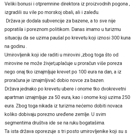
Veliki bonusi i otpremnine direktora iz proizvodnih pogona ,
izgradili su vile po morskoj obali, ali i zaleđu.
Država je dodala subvencije za bazene, a to sve nije
popratila i poreznom politikom. Danas imamo u turizmu
situaciju da se uzima paušal po krevetu koji iznosi 300 kuna
na godinu .
Umirovljenik koji ide raditi u mirovini ,zbog toga što od
mirovine ne može živjet,uplaćuje u proračun više poreza
nego onaj tko iznajmljuje krevet po 100 eura na dan, a iz
proračuna je iznajmljivač dobio novce za bazen.
Država jednako po krevetu ubere i onome tko dvokrevetni
apartman iznajmljuje za 50 eura, kao i onome koji uzima 250
eura. Zbog toga nikada iz turizma nećemo dobiti novaca
koliko dobivaju porezno uređene zemlje. U svim
segmentima društva ide se na ruku bogatašima.
Ta ista država oporezuje s tri posto umirovljenike koji su s