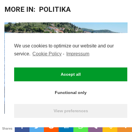
MORE IN:
POLITIKA
We use cookies to optimize our website and our
service.
Cookie Policy
-
Impressum
POLITIKA
Accept all
BRANITELJI SU KRVARILI, A ONI SU
STVARALE CARSTVA BEZ
Functional only
PORIJEKLA…
Mladen Pavković
By
30 srpnja, 2026
View preferences
0
Shares