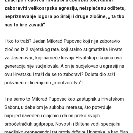
zaboraviti velikosrpsku agresiju, neisplaćenu odštetu,
nepriznavanje logora po Srbiji i druge zločine, „ ta tko
nas to bre zavadi“
I tko to traži? Jedan Milorad Pupovac koji nije zaboravio
zločine iz 2.svjetskog rata, koji stalno stigmatizira Hrvate
za Jasenovac, koji nameće krivnju Hrvatskoj u kojima ova
generacija nije sudjelovala. A on je sudjelovao u agresiji na
ovu Hrvatsku i traži da se to zaboravi? Doista dio srži
pokvareno i licemjerno „mirotvorstvo“!
I ne samo to Milorad Pupovac kao zastupnik u Hrvatskom
Saboru, u debelom je sukobu interesa, što potvrđuje
naprijed navedenu činjenicu da on preko svojih
srbočetničkih agitpropa, Novosti i Biltena vodi specijalni
medijsko-propagandni rat protiv države Hrvatske, a kao član