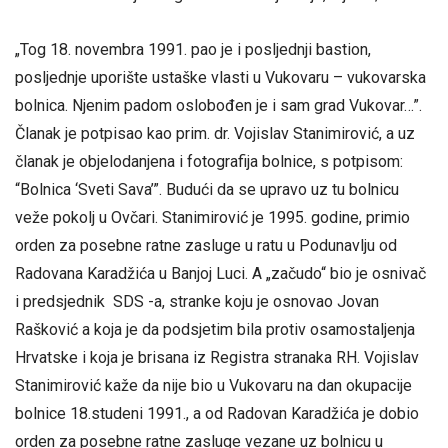
„Tog 18. novembra 1991. pao je i posljednji bastion,
posljednje uporište ustaške vlasti u Vukovaru – vukovarska
bolnica. Njenim padom oslobođen je i sam grad Vukovar…”.
Članak je potpisao kao prim. dr. Vojislav Stanimirović, a uz
članak je objelodanjena i fotografija bolnice, s potpisom:
“Bolnica ‘Sveti Sava’”. Budući da se upravo uz tu bolnicu
veže pokolj u Ovčari. Stanimirović je 1995. godine, primio
orden za posebne ratne zasluge u ratu u Podunavlju od
Radovana Karadžića u Banjoj Luci. A „začudo“ bio je osnivač
i predsjednik SDS -a, stranke koju je osnovao Jovan
Rašković a koja je da podsjetim bila protiv osamostaljenja
Hrvatske i koja je brisana iz Registra stranaka RH. Vojislav
Stanimirović kaže da nije bio u Vukovaru na dan okupacije
bolnice 18.studeni 1991., a od Radovan Karadžića je dobio
orden za posebne ratne zasluge vezane uz bolnicu u