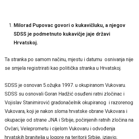
Milorad Pupovac govori o kukavičluku, a njegov
SDSS je podmetnuto kukavičje jaje državi
Hrvatskoj.
Ta stranka po samom načinu, mjestu i datumu osnivanja nije
se smjela registrirati kao politička stranka u Hrvatskoj.
SDSS je osnovan 5.ožujka 1997. u okupiranom Vukovaru.
SDSS su osnovali Goran Hadžić osuđeni ratni zločinac i
Vojislav Stanimirović gradonačelnik okupiranog i razorenog
Vukovara, koji je nakon sloma hrvatske obrane Vukovara i
okupacije od strane JNA i Srbije, počinjenih ratnih zločina na
Ovčari, Veleprometu i cijelom Vukovaru i odvođenja
hrvatskih branitelja u logore na teritorij Srbije, izjavio;