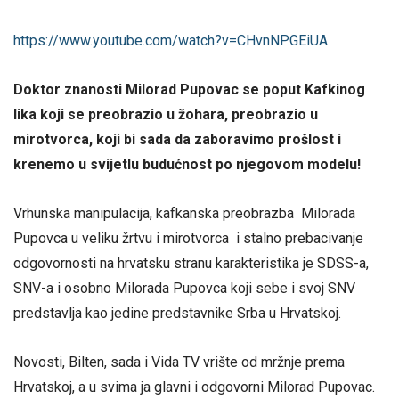
https://www.youtube.com/watch?v=CHvnNPGEiUA
Doktor znanosti Milorad Pupovac se poput Kafkinog
lika koji se preobrazio u žohara, preobrazio u
mirotvorca, koji bi sada da zaboravimo prošlost i
krenemo u svijetlu budućnost po njegovom modelu!
Vrhunska manipulacija, kafkanska preobrazba Milorada
Pupovca u veliku žrtvu i mirotvorca i stalno prebacivanje
odgovornosti na hrvatsku stranu karakteristika je SDSS-a,
SNV-a i osobno Milorada Pupovca koji sebe i svoj SNV
predstavlja kao jedine predstavnike Srba u Hrvatskoj.
Novosti, Bilten, sada i Vida TV vrište od mržnje prema
Hrvatskoj, a u svima ja glavni i odgovorni Milorad Pupovac.