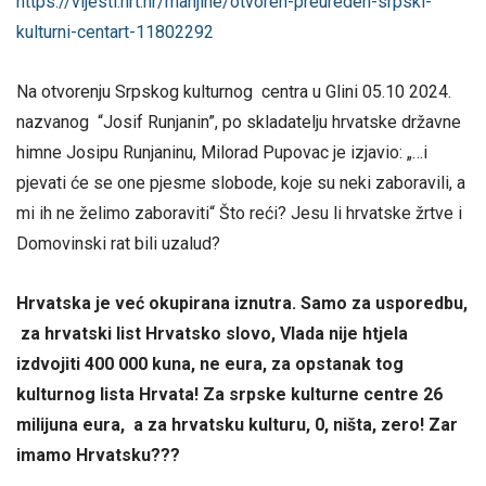
https://vijesti.hrt.hr/manjine/otvoren-preureden-srpski-
kulturni-centart-11802292
Na otvorenju Srpskog kulturnog centra u Glini 05.10 2024.
nazvanog “Josif Runjanin”, po skladatelju hrvatske državne
himne Josipu Runjaninu, Milorad Pupovac je izjavio: „…i
pjevati će se one pjesme slobode, koje su neki zaboravili, a
mi ih ne želimo zaboraviti“ Što reći? Jesu li hrvatske žrtve i
Domovinski rat bili uzalud?
Hrvatska je već okupirana iznutra. Samo za usporedbu,
za hrvatski list Hrvatsko slovo, Vlada nije htjela
izdvojiti 400 000 kuna, ne eura, za opstanak tog
kulturnog lista Hrvata! Za srpske kulturne centre 26
milijuna eura, a za hrvatsku kulturu, 0, ništa, zero! Zar
imamo Hrvatsku???