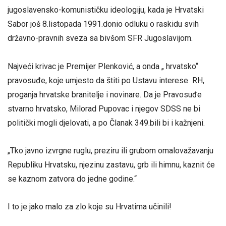
jugoslavensko-komunističku ideologiju, kada je Hrvatski
Sabor još 8.listopada 1991.donio odluku o raskidu svih
državno-pravnih sveza sa bivšom SFR Jugoslavijom.
Najveći krivac je Premijer Plenković, a onda „ hrvatsko“
pravosuđe, koje umjesto da štiti po Ustavu interese RH,
proganja hrvatske branitelje i novinare. Da je Pravosuđe
stvarno hrvatsko, Milorad Pupovac i njegov SDSS ne bi
politički mogli djelovati, a po Članak 349.bili bi i kažnjeni.
„Tko javno izvrgne ruglu, preziru ili grubom omalovažavanju
Republiku Hrvatsku, njezinu zastavu, grb ili himnu, kaznit će
se kaznom zatvora do jedne godine.“
I to je jako malo za zlo koje su Hrvatima učinili!