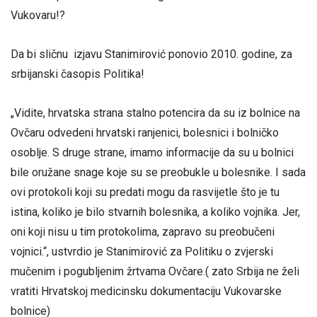
Vukovaru!?
Da bi sličnu izjavu Stanimirović ponovio 2010. godine, za
srbijanski časopis Politika!
„Vidite, hrvatska strana stalno potencira da su iz bolnice na
Ovčaru odvedeni hrvatski ranjenici, bolesnici i bolničko
osoblje. S druge strane, imamo informacije da su u bolnici
bile oružane snage koje su se preobukle u bolesnike. I sada
ovi protokoli koji su predati mogu da rasvijetle što je tu
istina, koliko je bilo stvarnih bolesnika, a koliko vojnika. Jer,
oni koji nisu u tim protokolima, zapravo su preobučeni
vojnici.“, ustvrdio je Stanimirović za Politiku o zvjerski
mučenim i pogubljenim žrtvama Ovčare.( zato Srbija ne želi
vratiti Hrvatskoj medicinsku dokumentaciju Vukovarske
bolnice)