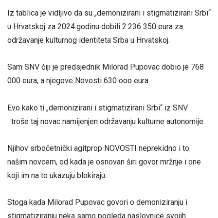
Iz tablica je vidljivo da su „demonizirani i stigmatizirani Srbi“
u Hrvatskoj za 2024.godinu dobili 2.236 350 eura za
održavanje kulturnog identiteta Srba u Hrvatskoj.
Sam SNV čiji je predsjednik Milorad Pupovac dobio je 768
000 eura, a njegove Novosti 630 ooo eura.
Evo kako ti „demonizirani i stigmatizirani Srbi“ iz SNV
troše taj novac namijenjen održavanju kulturne autonomije:
Njihov srbočetnički agitprop NOVOSTI neprekidno i to
našim novcem, od kada je osnovan širi govor mržnje i one
koji im na to ukazuju blokiraju.
Stoga kada Milorad Pupovac govori o demoniziranju i
stigmatiziranju neka samo pogleda naslovnice svojih