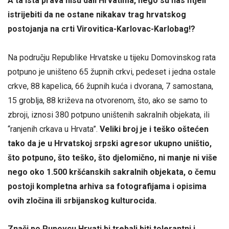
A ta ista prava nisu dali Hrvatima, nego su nas htjeli
istrijebiti da ne ostane nikakav trag hrvatskog
postojanja na crti Virovitica-Karlovac-Karlobag!?
Na području Republike Hrvatske u tijeku Domovinskog rata
potpuno je uništeno 65 župnih crkvi, pedeset i jedna ostale
crkve, 88 kapelica, 66 župnih kuća i dvorana, 7 samostana,
15 groblja, 88 križeva na otvorenom, što, ako se samo to
zbroji, iznosi 380 potpuno uništenih sakralnih objekata, ili
“ranjenih crkava u Hrvata”.
Veliki broj je i teško oštećen
tako da je u Hrvatskoj srpski agresor ukupno uništio,
što potpuno, što teško, što djelomično, ni manje ni više
nego oko 1.500 kršćanskih sakralnih objekata, o čemu
postoji kompletna arhiva sa fotografijama i opisima
ovih zločina ili srbijanskog kulturocida.
Znači po Pupovcu Hrvati bi trebali biti tolerantni i