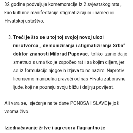
32 godine podvaljuje komemoracije iz 2.svjestskog rata ,
kao kulturne manifestacije stigmatizirajući i namećući
Hrvatskoj ustaštvo.
Treći je što se u toj toj svojoj novoj ulozi
mirotvorca „ demoniziranja i stigmatiziranja Srba“
doktor znanosti Milorad Pupovac,
toliko zanio da je
smetnuo s uma tko je započeo rat i sa kojim ciljem, jer
se iz formulacije njegovih izjava to ne nazire. Naprotiv
licemjerno manipulira praveći od nas Hrvata zaboravne
ljude, koji ne poznaju svoju bližu i daljnju povijest.
Ali vara se, sjećanje na te dane PONOSA I SLAVE je još
veoma živo.
Izjednačavanje žrtve i agresora flagrantno je