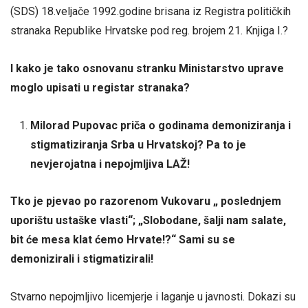
(SDS) 18.veljače 1992.godine brisana iz Registra političkih
stranaka Republike Hrvatske pod reg. brojem 21. Knjiga I.?
I kako je tako osnovanu stranku Ministarstvo uprave
moglo upisati u registar stranaka?
Milorad Pupovac priča o godinama demoniziranja i
stigmatiziranja Srba u Hrvatskoj? Pa to je
nevjerojatna i nepojmljiva LAŽ!
Tko je pjevao po razorenom Vukovaru „ poslednjem
uporištu ustaške vlasti“; „Slobodane, šalji nam salate,
bit će mesa klat ćemo Hrvate!?“ Sami su se
demonizirali i stigmatizirali!
Stvarno nepojmljivo licemjerje i laganje u javnosti. Dokazi su