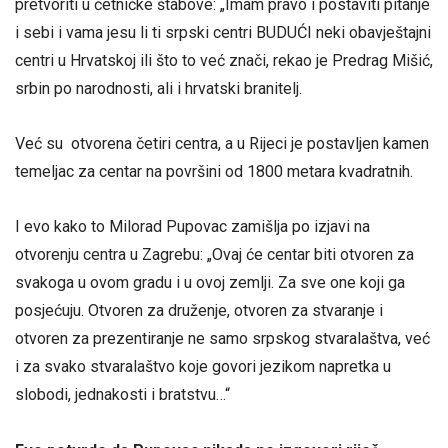
pretvoriti u četničke štabove: „Imam pravo i postaviti pitanje
i sebi i vama jesu li ti srpski centri BUDUĆI neki obavještajni
centri u Hrvatskoj ili što to već znači, rekao je Predrag Mišić,
srbin po narodnosti, ali i hrvatski branitelj.
Već su otvorena četiri centra, a u Rijeci je postavljen kamen
temeljac za centar na površini od 1800 metara kvadratnih.
I evo kako to Milorad Pupovac zamišlja po izjavi na
otvorenju centra u Zagrebu: „Ovaj će centar biti otvoren za
svakoga u ovom gradu i u ovoj zemlji. Za sve one koji ga
posjećuju. Otvoren za druženje, otvoren za stvaranje i
otvoren za prezentiranje ne samo srpskog stvaralaštva, već
i za svako stvaralaštvo koje govori jezikom napretka u
slobodi, jednakosti i bratstvu…“