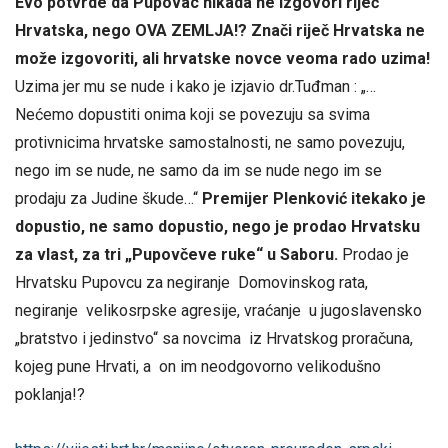
Evo potvrde da Pupovac nikada ne izgovori riječ
Hrvatska, nego OVA ZEMLJA!? Znači riječ Hrvatska ne
može izgovoriti, ali hrvatske novce veoma rado uzima!
Uzima jer mu se nude i kako je izjavio dr.Tuđman : „…
Nećemo dopustiti onima koji se povezuju sa svima
protivnicima hrvatske samostalnosti, ne samo povezuju,
nego im se nude, ne samo da im se nude nego im se
prodaju za Judine škude…“
Premijer Plenković itekako je
dopustio, ne samo dopustio, nego je prodao Hrvatsku
za vlast, za tri „Pupovčeve ruke“ u Saboru.
Prodao je
Hrvatsku Pupovcu za negiranje Domovinskog rata,
negiranje velikosrpske agresije, vraćanje u jugoslavensko
„bratstvo i jedinstvo“ sa novcima iz Hrvatskog proračuna,
kojeg pune Hrvati, a on im neodgovorno velikodušno
poklanja!?