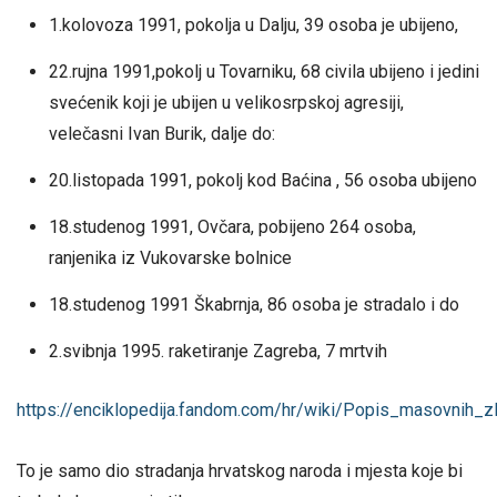
1.kolovoza 1991, pokolja u Dalju, 39 osoba je ubijeno,
22.rujna 1991,pokolj u Tovarniku, 68 civila ubijeno i jedini
svećenik koji je ubijen u velikosrpskoj agresiji,
velečasni Ivan Burik, dalje do:
20.listopada 1991, pokolj kod Baćina , 56 osoba ubijeno
18.studenog 1991, Ovčara, pobijeno 264 osoba,
ranjenika iz Vukovarske bolnice
18.studenog 1991 Škabrnja, 86 osoba je stradalo i do
2.svibnja 1995. raketiranje Zagreba, 7 mrtvih
https://enciklopedija.fandom.com/hr/wiki/Popis_masovni
To je samo dio stradanja hrvatskog naroda i mjesta koje bi