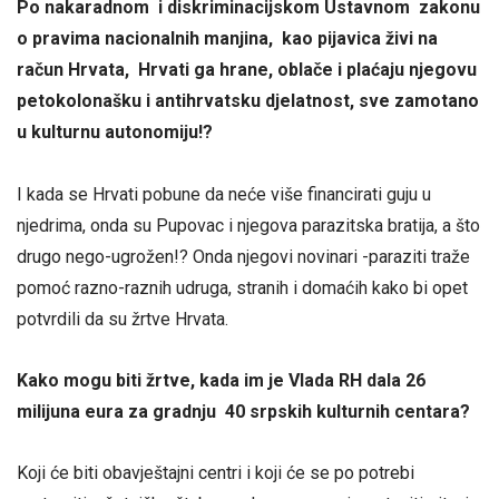
Po nakaradnom i diskriminacijskom Ustavnom zakonu
o pravima nacionalnih manjina, kao pijavica živi na
račun Hrvata, Hrvati ga hrane, oblače i plaćaju njegovu
petokolonašku i antihrvatsku djelatnost, sve zamotano
u kulturnu autonomiju!?
I kada se Hrvati pobune da neće više financirati guju u
njedrima, onda su Pupovac i njegova parazitska bratija, a što
drugo nego-ugrožen!? Onda njegovi novinari -paraziti traže
pomoć razno-raznih udruga, stranih i domaćih kako bi opet
potvrdili da su žrtve Hrvata.
Kako mogu biti žrtve, kada im je Vlada RH dala 26
milijuna eura za gradnju 40 srpskih kulturnih centara?
Koji će biti obavještajni centri i koji će se po potrebi