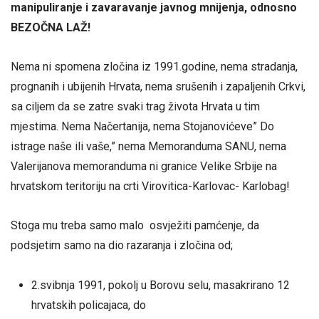
manipuliranje i zavaravanje javnog mnijenja, odnosno
BEZOČNA LAŽ!
Nema ni spomena zločina iz 1991.godine, nema stradanja,
prognanih i ubijenih Hrvata, nema srušenih i zapaljenih Crkvi,
sa ciljem da se zatre svaki trag života Hrvata u tim
mjestima. Nema Načertanija, nema Stojanovićeve” Do
istrage naše ili vaše,” nema Memoranduma SANU, nema
Valerijanova memoranduma ni granice Velike Srbije na
hrvatskom teritoriju na crti Virovitica-Karlovac- Karlobag!
Stoga mu treba samo malo osvježiti pamćenje, da
podsjetim samo na dio razaranja i zločina od;
2.svibnja 1991, pokolj u Borovu selu, masakrirano 12
hrvatskih policajaca, do