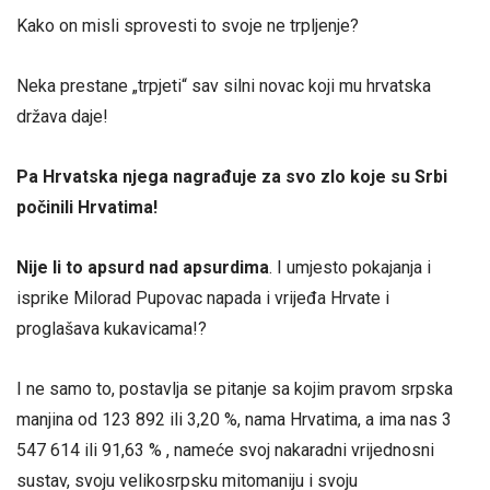
Kako on misli sprovesti to svoje ne trpljenje?
Neka prestane „trpjeti“ sav silni novac koji mu hrvatska
država daje!
Pa Hrvatska njega nagrađuje za svo zlo koje su Srbi
počinili Hrvatima!
Nije li to apsurd nad apsurdima
. I umjesto pokajanja i
isprike Milorad Pupovac napada i vrijeđa Hrvate i
proglašava kukavicama!?
I ne samo to, postavlja se pitanje sa kojim pravom srpska
manjina od 123 892 ili 3,20 %, nama Hrvatima, a ima nas 3
547 614 ili 91,63 % , nameće svoj nakaradni vrijednosni
sustav, svoju velikosrpsku mitomaniju i svoju