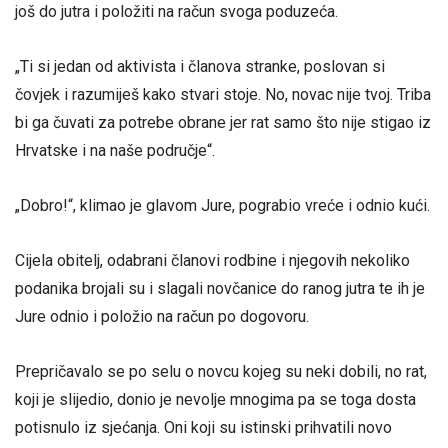
još do jutra i položiti na račun svoga poduzeća.
„Ti si jedan od aktivista i članova stranke, poslovan si
čovjek i razumiješ kako stvari stoje. No, novac nije tvoj. Triba
bi ga čuvati za potrebe obrane jer rat samo što nije stigao iz
Hrvatske i na naše područje“.
„Dobro!“, klimao je glavom Jure, pograbio vreće i odnio kući.
Cijela obitelj, odabrani članovi rodbine i njegovih nekoliko
podanika brojali su i slagali novčanice do ranog jutra te ih je
Jure odnio i položio na račun po dogovoru.
Prepričavalo se po selu o novcu kojeg su neki dobili, no rat,
koji je slijedio, donio je nevolje mnogima pa se toga dosta
potisnulo iz sjećanja. Oni koji su istinski prihvatili novo