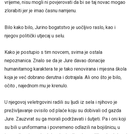
vrijeme, nisu mogli ni povjerovati da bi se taj novac mogao
zlorabiti jer je imao časnu namjenu.
Bilo kako bilo, Jurino bogatstvo je uočljivo raslo, kao i
njegov politički utjecaj u selu.
Kako je postupio s tim novcem, svima je ostala
nepoznanica. Znalo se da je Jure davao donacije
humanitarnog karaktera te je tako renovirana i mjesna škola
koja je već dobrano derutna i dotrajala. Ali ono što je bilo,
očito , najednom mu je krenulo.
U njegovoj veletrgovini radili su ljudi iz sela i njihovo je
preživljavanje ovisilo od plaće koju su dobivali od gazda
Jure. Zauzvrat su ga morali podržavati i šutjeti. Pa i oni koji
su bili u uniformama i povremeno odlazili na bojišnicu, u