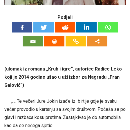
Podjeli
(ulomak iz romana „Kruh i igre“, autorice Radice Leko
koji je 2014 godine ušao u uži izbor za Nagradu „Fran
Galović“)
„… Te večeri Jure Jokin izađe iz birtije gdje je svaku
večer provodio u kartanju sa svojim društvom. Počeša se po
glavi i razbaca kosu prstima. Zastajkivao je do automobila
kao da se nečega sjetio.