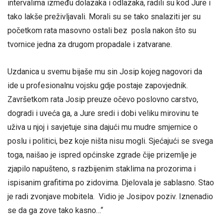
intervalima između dolazaka i odlazaka, radili su kod Jure i
tako lakše preživljavali. Morali su se tako snalaziti jer su
početkom rata masovno ostali bez posla nakon što su
tvornice jedna za drugom propadale i zatvarane.
Uzdanica u svemu bijaše mu sin Josip kojeg nagovori da
ide u profesionalnu vojsku gdje postaje zapovjednik.
Završetkom rata Josip preuze očevo poslovno carstvo,
dogradi i uveća ga, a Jure sredi i dobi veliku mirovinu te
uživa u njoj i savjetuje sina dajući mu mudre smjernice o
poslu i politici, bez koje ništa nisu mogli. Sjećajući se svega
toga, naišao je ispred općinske zgrade čije prizemlje je
zjapilo napušteno, s razbijenim staklima na prozorima i
ispisanim grafitima po zidovima. Djelovala je sablasno. Stao
je radi zvonjave mobitela. Vidio je Josipov poziv. Iznenadio
se da ga zove tako kasno…“