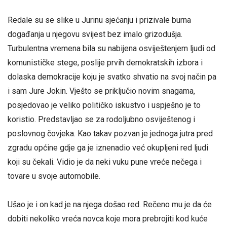
Redale su se slike u Jurinu sjećanju i prizivale burna
događanja u njegovu svijest bez imalo grizodušja.
Turbulentna vremena bila su nabijena osviještenjem ljudi od
komunističke stege, poslije prvih demokratskih izbora i
dolaska demokracije koju je svatko shvatio na svoj način pa
i sam Jure Jokin. Vješto se priključio novim snagama,
posjedovao je veliko političko iskustvo i uspješno je to
koristio. Predstavljao se za rodoljubno osviještenog i
poslovnog čovjeka. Kao takav pozvan je jednoga jutra pred
zgradu općine gdje ga je iznenadio već okupljeni red ljudi
koji su čekali. Vidio je da neki vuku pune vreće nečega i
tovare u svoje automobile.
Ušao je i on kad je na njega došao red. Rečeno mu je da će
dobiti nekoliko vreća novca koje mora prebrojiti kod kuće